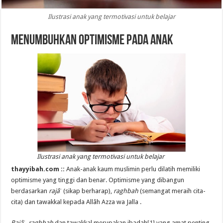
Ilustrasi anak yang termotivasi untuk belajar
Menumbuhkan Optimisme pada Anak
Ilustrasi anak yang termotivasi untuk belajar
thayyibah.com ::
Anak-anak kaum muslimin perlu dilatih memiliki
optimisme yang tinggi dan benar. Optimisme yang dibangun
berdasarkan
rajâˈ
(sikap berharap),
raghbah
(semangat meraih cita-
cita) dan tawakkal kepada Allâh Azza wa Jalla .
Rajâˈ
,
raghbah
dan tawakkal merupakan ibadah
[1]
yang amat penting