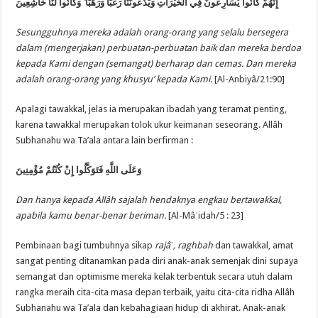
وَكَانُوا لَنَا خَاشِعِينَ
ۖ
إِنَّهُمْ كَانُوا يُسَارِعُونَ فِي الْخَيْرَاتِ وَيَدْعُونَنَا رَغَبًا وَرَهَبًا
Sesungguhnya mereka adalah orang-orang yang selalu bersegera
dalam (mengerjakan) perbuatan-perbuatan baik dan mereka berdoa
kepada Kami dengan (semangat) berharap dan cemas. Dan mereka
adalah orang-orang yang khusyu’ kepada Kami.
[Al-Anbiyâ/21:90]
Apalagi tawakkal, jelas ia merupakan ibadah yang teramat penting,
karena tawakkal merupakan tolok ukur keimanan seseorang. Allâh
Subhanahu wa Ta’ala antara lain berfirman :
وَعَلَى اللَّهِ فَتَوَكَّلُوا إِنْ كُنْتُمْ مُؤْمِنِينَ
Dan hanya kepada Allâh sajalah hendaknya engkau bertawakkal,
apabila kamu benar-benar beriman.
[Al-Mâˈidah/5 : 23]
Pembinaan bagi tumbuhnya sikap
rajâˈ, raghbah
dan tawakkal, amat
sangat penting ditanamkan pada diri anak-anak semenjak dini supaya
semangat dan optimisme mereka kelak terbentuk secara utuh dalam
rangka meraih cita-cita masa depan terbaik, yaitu cita-cita ridha Allâh
Subhanahu wa Ta’ala dan kebahagiaan hidup di akhirat. Anak-anak