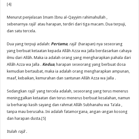
[4]
Menurut penjelasan Imam Ibnu al-Qayyim rahimahullah ,
sebenarnya
rajâˈ
atau harapan, terdiri dari tiga macam. Dua terpuji,
dan satu tercela.
Dua yang terpuji adalah:
Pertama
, rajâˈ
(harapan) nya seseorang
yang berbuat ketaatan kepada Allâh Azza wa Jalla berdasarkan cahaya
ilmu dari Allâh. Maka ia adalah orang yang mengharapkan pahala dari
Allâh Azza wa Jalla .
Kedua
,
harapan seseorang yang berbuat dosa
kemudian bertaubat, maka ia adalah orang mengharapkan ampunan,
maaf, kebaikan, kemurahan dan santunan Allâh Azza wa Jalla .
Sedangkan
rajâˈ
yang tercela adalah, seseorang yang terus menerus
meninggalkan ketaatan dan terus menerus berbuat kesalahan, namun
ia berharap kasih sayang dan rahmat Allâh Subhanahu wa Ta’ala ,
tanpa mau berusaha. Ini adalah fatamorgana, angan-angan kosong
dan harapan dusta.
[5]
Itulah
rajâˈ
.