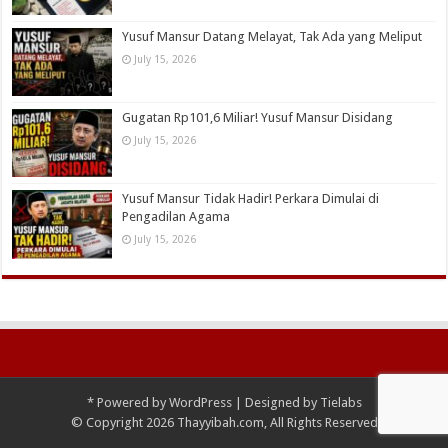
Yusuf Mansur Datang Melayat, Tak Ada yang Meliput
July 15, 2026
Gugatan Rp101,6 Miliar! Yusuf Mansur Disidang
July 15, 2026
Yusuf Mansur Tidak Hadir! Perkara Dimulai di
Pengadilan Agama
July 15, 2026
*
Powered by
WordPress
| Designed by
Tielabs
© Copyright 2026 Thayyibah.com, All Rights Reserved