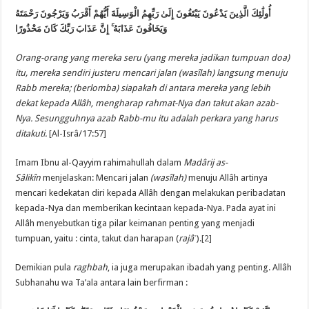
أُولَٰئِكَ الَّذِينَ يَدْعُونَ يَبْتَغُونَ إِلَىٰ رَبِّهِمُ الْوَسِيلَةَ أَيُّهُمْ أَقْرَبُ وَيَرْجُونَ رَحْمَتَهُ
إِنَّ عَذَابَ رَبِّكَ كَانَ مَحْذُورًا
ۚ
وَيَخَافُونَ عَذَابَهُ
Orang-orang yang mereka seru (yang mereka jadikan tumpuan doa)
itu, mereka sendiri justeru mencari jalan (wasîlah) langsung menuju
Rabb mereka; (berlomba) siapakah di antara mereka yang lebih
dekat kepada Allâh, mengharap rahmat-Nya dan takut akan azab-
Nya.
Sesungguhnya azab Rabb-mu itu adalah perkara yang harus
ditakuti.
[Al-Isrâ/17:57]
Imam Ibnu al-Qayyim rahimahullah dalam
Madârij as-
Sâlikîn
menjelaskan: Mencari jalan
(wasîlah)
menuju Allâh artinya
mencari kedekatan diri kepada Allâh dengan melakukan peribadatan
kepada-Nya dan memberikan kecintaan kepada-Nya. Pada ayat ini
Allâh menyebutkan tiga pilar keimanan penting yang menjadi
tumpuan, yaitu : cinta, takut dan harapan (
rajâˈ
).
[2]
Demikian pula
raghbah
, ia juga merupakan ibadah yang penting. Allâh
Subhanahu wa Ta’ala antara lain berfirman :