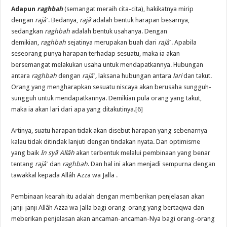
Adapun
raghbah
(semangat meraih cita-cita), hakikatnya mirip
dengan
rajâˈ
. Bedanya,
rajâˈ
adalah bentuk harapan besarnya,
sedangkan
raghbah
adalah bentuk usahanya. Dengan
demikian,
raghbah
sejatinya merupakan buah dari
rajâˈ
. Apabila
seseorang punya harapan terhadap sesuatu, maka ia akan
bersemangat melakukan usaha untuk mendapatkannya. Hubungan
antara
raghbah
dengan
rajâˈ,
laksana hubungan antara
lari
dan takut.
Orang yang mengharapkan sesuatu niscaya akan berusaha sungguh-
sungguh untuk mendapatkannya. Demikian pula orang yang takut,
maka ia akan lari dari apa yang ditakutinya.
[6]
Artinya, suatu harapan tidak akan disebut harapan yang sebenarnya
kalau tidak ditindak lanjuti dengan tindakan nyata. Dan optimisme
yang baik
In syâˈAllâh
akan terbentuk melalui pembinaan yang benar
tentang
rajâˈ
dan
raghbah
. Dan hal ini akan menjadi sempurna dengan
tawakkal kepada Allâh Azza wa Jalla .
Pembinaan kearah itu adalah dengan memberikan penjelasan akan
janji-janji Allâh Azza wa Jalla bagi orang-orang yang bertaqwa dan
meberikan penjelasan akan ancaman-ancaman-Nya bagi orang-orang