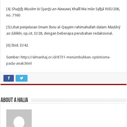
[4]
Sha
h
î
h
Muslim bi Syar
h
i an-Nawawi,
Khalîl Maˈmûn Syî
h
â XVII/206,
no. 7160
[5]
Lihat penjelasan Imam Ibnu al-Qayyim rahimahullah dalam
Madârij
as-Sâlikîn
, op.cit. II/28, dengan beberapa perubahan redaksional.
[6]
Ibid. II/42
Sumber:
https://almanhaj.or.id/8731-menumbuhkan-optimisme-
pada-anak.html
About A Halia