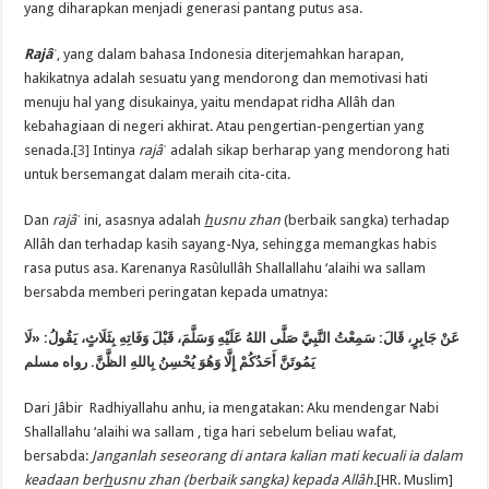
yang diharapkan menjadi generasi pantang putus asa.
Rajâˈ
, yang dalam bahasa Indonesia diterjemahkan harapan,
hakikatnya adalah sesuatu yang mendorong dan memotivasi hati
menuju hal yang disukainya, yaitu mendapat ridha Allâh dan
kebahagiaan di negeri akhirat. Atau pengertian-pengertian yang
senada.
[3]
Intinya
rajâˈ
adalah sikap berharap yang mendorong hati
untuk bersemangat dalam meraih cita-cita.
Dan
rajâˈ
ini, asasnya adalah
h
usnu zhan
(berbaik sangka) terhadap
Allâh dan terhadap kasih sayang-Nya, sehingga memangkas habis
rasa putus asa. Karenanya Rasûlullâh Shallallahu ‘alaihi wa sallam
bersabda memberi peringatan kepada umatnya:
عَنْ جَابِرٍ، قَالَ: سَمِعْتُ النَّبِيَّ صَلَّى اللهُ عَلَيْهِ وَسَلَّمَ، قَبْلَ وَفَاتِهِ بِثَلَاثٍ، يَقُولُ: «لَا
يَمُوتَنَّ أَحَدُكُمْ إِلَّا وَهُوَ يُحْسِنُ بِاللهِ الظَّنَّ. رواه مسلم
Dari Jâbir Radhiyallahu anhu, ia mengatakan: Aku mendengar Nabi
Shallallahu ‘alaihi wa sallam , tiga hari sebelum beliau wafat,
bersabda:
Janganlah seseorang di antara kalian mati kecuali ia dalam
keadaan ber
h
usnu zhan (berbaik sangka) kepada Allâh.
[HR. Muslim]