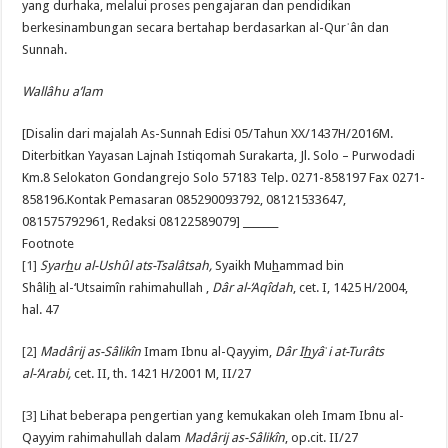
yang durhaka, melalui proses pengajaran dan pendidikan
berkesinambungan secara bertahap berdasarkan al-Qurˈân dan
Sunnah.
Wallâhu a’lam
[Disalin dari majalah As-Sunnah Edisi 05/Tahun XX/1437H/2016M.
Diterbitkan Yayasan Lajnah Istiqomah Surakarta, Jl. Solo – Purwodadi
Km.8 Selokaton Gondangrejo Solo 57183 Telp. 0271-858197 Fax 0271-
858196.Kontak Pemasaran 085290093792, 08121533647,
081575792961, Redaksi 08122589079] _______
Footnote
[1]
Syar
h
u al-
Ushûl ats-Tsalâtsah,
Syaikh Mu
h
ammad bin
Shâli
h
al-‘Utsaimîn rahimahullah ,
Dâr al-‘Aqîdah
, cet. I, 1425 H/2004,
hal. 47
[2]
Madârij as-Sâlikîn
Imam Ibnu al-Qayyim,
Dâr I
h
yâˈi at-Turâts
al-‘Arabi,
cet. II, th. 1421 H/2001 M, II/27
[3]
Lihat beberapa pengertian yang kemukakan oleh Imam Ibnu al-
Qayyim rahimahullah dalam
Madârij as-Sâlikîn
, op.cit. II/27