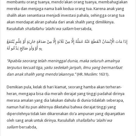
membantu orang tuanya, mendo’akan orang tuanya, membahagiakan
mereka dan menjaga nama baik kedua orang tua. Karena anak yang
shalih akan senantiasa menjadi investasi pahala, sehingga orang tua
akan mendapat aliran pahala dari anak shalih yang dimilikinya.
Rasulullah
shallallahu ‘alaihi wa sallam
bersabda,
إِذَا مَاتَ الْإِنْسَانُ انْقَطَعَ عَنْهُ عَمَلُهُ إِلَّا مِنْ ثَلَاثَةٍ إِلَّا مِنْ صَدَقَةٍ جَارِيَةٍ أَوْ عِلْمٍ يُنْتَفَعُ
بِهِ أَوْ وَلَدٍ صَالِحٍ يَدْعُو لَهُ
“Apabila seorang telah meninggal dunia, maka seluruh amalnya
terputus kecuali tiga, yaitu sedekah jariyah, ilmu yang bermanfaat
dan anak shalih yang mendo’akannya.”
(HR. Muslim: 1631).
Demikian pula, kelak di hari kiamat, seorang hamba akan terheran-
heran, mengapa bisa dia meraih derajat yang tinggi padahal dirinya
merasa amalan yang dia lakukan dahulu di dunia tidaklah seberapa,
namun hal itu pun akhirnya diketahui bahwa derajat tinggi yang
diperolehnya tidak lain dikarenakan do’a ampunan yang dipanjatkan
oleh sang anak untuk dirinya. Rasulullah
shallallahu ‘alaihi wa
sallam
bersabda,