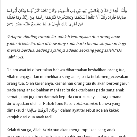
وَأَمَّا الْجِدَارُ فَكَانَ لِغُلامَيْنِ يَتِيمَيْنِ فِي الْمَدِينَةِ وَكَانَ تَحْتَهُ كَنْزٌ لَهُمَا وَكَانَ أَبُوهُمَا
صَالِحًا فَأَرَادَ رَبُّكَ أَنْ يَبْلُغَا أَشُدَّهُمَا وَيَسْتَخْرِجَا كَنْزَهُمَا رَحْمَةً مِنْ رَبِّكَ وَمَا فَعَلْتُهُ
عَنْ أَمْرِي ذَلِكَ تَأْوِيلُ مَا لَمْ تَسْطِعْ عَلَيْهِ صَبْرًا (٨٢)
“Adapun dinding rumah itu adalah kepunyaan dua orang anak
yatim di kota itu, dan di bawahnya ada harta benda simpanan bagi
mereka berdua, sedang ayahnya adalah seorang yang saleh.”
(Al
Kahfi: 82).
Dalam ayat ini diberitakan bahwa dikarenakan keshalihan orang tua,
Allah menjaga dan memelihara sang anak, serta tidak mengecewakan
orang tua. Oleh karenanya, keshalihan orang tua itu akan berpengaruh
pada sang anak, bahkan manfaat itu tidak terbatas pada sang anak
semata, tapi juga berdampak kepada cucu-cucunya sebagaimana
diriwayatkan oleh al-Hafizh Ibnu Katsir
rahimahullah
bahwa yang
dimaksud ” وَكَانَ أَبُوهُمَا صَالِحًا ” dalam ayat tersebut adalah kakek
ketujuh dari dua anak tadi.
Kelak di surga, Allah
ta’ala
pun akan mengumpulkan sang anak
bersama orang tua mereka yang shalih, meskipun amalan sang anak