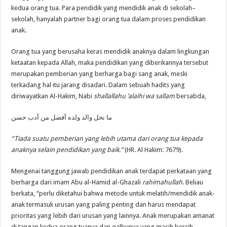
kedua orang tua. Para pendidik yang mendidik anak di sekolah–
sekolah, hanyalah partner bagi orang tua dalam proses pendidikan
anak.
Orang tua yang berusaha keras mendidik anaknya dalam lingkungan
ketaatan kepada Allah, maka pendidikan yang diberikannya tersebut
merupakan pemberian yang berharga bagi sang anak, meski
terkadang hal itu jarang disadari. Dalam sebuah hadits yang
diriwayatkan Al-Hakim, Nabi
shallallahu ‘alaihi wa sallam
bersabda,
ما نحل والد ولده أفضل من أدب حسن
“Tiada suatu pemberian yang lebih utama dari orang tua kepada
anaknya selain pendidikan yang baik.”
(HR. Al Hakim: 7679).
Mengenai tanggung jawab pendidikan anak terdapat perkataan yang
berharga dari imam Abu al-Hamid al-Ghazali
rahimahullah
. Beliau
berkata, “perlu diketahui bahwa metode untuk melatih/mendidik anak-
anak termasuk urusan yang paling penting dan harus mendapat
prioritas yang lebih dari urusan yang lainnya. Anak merupakan amanat
di tangan kedua orang tuanya dan qalbunya yang masih bersih