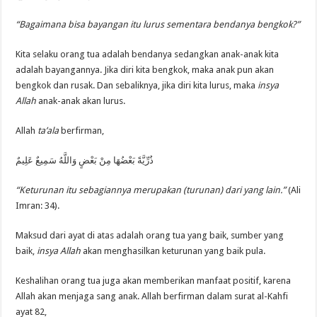
“Bagaimana bisa bayangan itu lurus sementara bendanya bengkok?”
Kita selaku orang tua adalah bendanya sedangkan anak-anak kita
adalah bayangannya. Jika diri kita bengkok, maka anak pun akan
bengkok dan rusak. Dan sebaliknya, jika diri kita lurus, maka
insya
Allah
anak-anak akan lurus.
Allah
ta’ala
berfirman,
ذُرِّيَّةً بَعْضُهَا مِنْ بَعْضٍ وَاللَّهُ سَمِيعٌ عَلِيمٌ
“Keturunan itu sebagiannya merupakan (turunan) dari yang lain.”
(Ali
Imran: 34).
Maksud dari ayat di atas adalah orang tua yang baik, sumber yang
baik,
insya Allah
akan menghasilkan keturunan yang baik pula.
Keshalihan orang tua juga akan memberikan manfaat positif, karena
Allah akan menjaga sang anak. Allah berfirman dalam surat al-Kahfi
ayat 82,