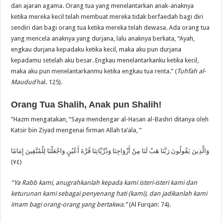
dan ajaran agama. Orang tua yang menelantarkan anak-anaknya
ketika mereka kecil telah membuat mereka tidak berfaedah bagi diri
sendiri dan bagi orang tua ketika mereka telah dewasa. Ada orang tua
yang mencela anaknya yang durjana, lalu anaknya berkata, “Ayah,
engkau durjana kepadaku ketika kecil, maka aku pun durjana
kepadamu setelah aku besar. Engkau menelantarkanku ketika kecil,
maka aku pun menelantarkanmu ketika engkau tua renta.” (
Tuhfah al-
Maudud
hal. 125).
Orang Tua Shalih, Anak pun Shalih!
“Hazm mengatakan, “Saya mendengar al-Hasan al-Bashri ditanya oleh
Katsir bin Ziyad mengenai firman Allah ta’ala, “
وَالَّذِينَ يَقُولُونَ رَبَّنَا هَبْ لَنَا مِنْ أَزْوَاجِنَا وَذُرِّيَّاتِنَا قُرَّةَ أَعْيُنٍ وَاجْعَلْنَا لِلْمُتَّقِينَ إِمَامًا
(٧٤)
“Ya Rabb kami, anugrahkanlah kepada kami isteri-isteri kami dan
keturunan kami sebagai penyenang hati (kami), dan jadikanlah kami
imam bagi orang-orang yang bertakwa.”
(Al Furqan: 74).