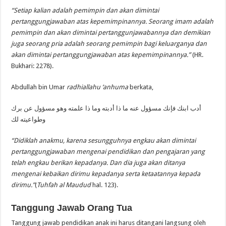
“Setiap kalian adalah pemimpin dan akan dimintai
pertanggungjawaban atas kepemimpinannya. Seorang imam adalah
pemimpin dan akan dimintai pertanggunjawabannya dan demikian
juga seorang pria adalah seorang pemimpin bagi keluarganya dan
akan dimintai pertanggungjawaban atas kepemimpinannya.”
(HR.
Bukhari: 2278).
Abdullah bin Umar
radhiallahu ‘anhuma
berkata,
أدب ابنك فإنك مسؤول عنه ما ذا أدبته وما ذا علمته وهو مسؤول عن برك
وطواعيته لك
“Didiklah anakmu, karena sesungguhnya engkau akan dimintai
pertanggungjawaban mengenai pendidikan dan pengajaran yang
telah engkau berikan kepadanya. Dan dia juga akan ditanya
mengenai kebaikan dirimu kepadanya serta ketaatannya kepada
dirimu.”
(
Tuhfah al Maudud
hal. 123).
Tanggung Jawab Orang Tua
Tanggung jawab pendidikan anak ini harus ditangani langsung oleh