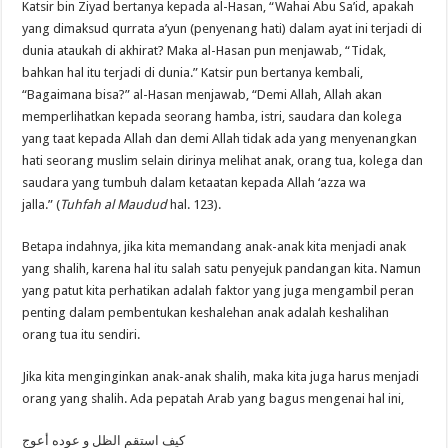
Katsir bin Ziyad bertanya kepada al-Hasan, “Wahai Abu Sa’id, apakah
yang dimaksud qurrata a’yun (penyenang hati) dalam ayat ini terjadi di
dunia ataukah di akhirat? Maka al-Hasan pun menjawab, “Tidak,
bahkan hal itu terjadi di dunia.” Katsir pun bertanya kembali,
“Bagaimana bisa?” al-Hasan menjawab, “Demi Allah, Allah akan
memperlihatkan kepada seorang hamba, istri, saudara dan kolega
yang taat kepada Allah dan demi Allah tidak ada yang menyenangkan
hati seorang muslim selain dirinya melihat anak, orang tua, kolega dan
saudara yang tumbuh dalam ketaatan kepada Allah ‘azza wa
jalla.” (
Tuhfah al Maudud
hal. 123).
Betapa indahnya, jika kita memandang anak-anak kita menjadi anak
yang shalih, karena hal itu salah satu penyejuk pandangan kita. Namun
yang patut kita perhatikan adalah faktor yang juga mengambil peran
penting dalam pembentukan keshalehan anak adalah keshalihan
orang tua itu sendiri.
Jika kita menginginkan anak-anak shalih, maka kita juga harus menjadi
orang yang shalih. Ada pepatah Arab yang bagus mengenai hal ini,
كيف استقم الظل و عوده أعوج