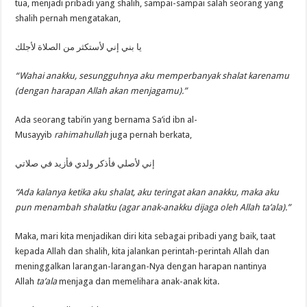
tua, menjadi pribadi yang shalih, sampai-sampai salah seorang yang
shalih pernah mengatakan,
يا بني إني لأستكثر من الصلاة لأجلك
“Wahai anakku, sesungguhnya aku memperbanyak shalat karenamu
(dengan harapan Allah akan menjagamu).”
Ada seorang tabi’in yang bernama Sa’id ibn al-
Musayyib
rahimahullah
juga pernah berkata,
إني لأصلي فأذكر ولدي فأزيد في صلاتي
“Ada kalanya ketika aku shalat, aku teringat akan anakku, maka aku
pun menambah shalatku (agar anak-anakku dijaga oleh Allah ta’ala).”
Maka, mari kita menjadikan diri kita sebagai pribadi yang baik, taat
kepada Allah dan shalih, kita jalankan perintah-perintah Allah dan
meninggalkan larangan-larangan-Nya dengan harapan nantinya
Allah
ta’ala
menjaga dan memelihara anak-anak kita.