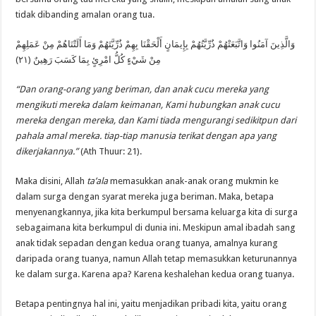
tidak dibanding amalan orang tua.
وَالَّذِينَ آمَنُوا وَاتَّبَعَتْهُمْ ذُرِّيَّتُهُمْ بِإِيمَانٍ أَلْحَقْنَا بِهِمْ ذُرِّيَّتَهُمْ وَمَا أَلَتْنَاهُمْ مِنْ عَمَلِهِمْ
مِنْ شَيْءٍ كُلُّ امْرِئٍ بِمَا كَسَبَ رَهِينٌ (٢١)
“Dan orang-orang yang beriman, dan anak cucu mereka yang
mengikuti mereka dalam keimanan, Kami hubungkan anak cucu
mereka dengan mereka, dan Kami tiada mengurangi sedikitpun dari
pahala amal mereka. tiap-tiap manusia terikat dengan apa yang
dikerjakannya.”
(Ath Thuur: 21).
Maka disini, Allah
ta’ala
memasukkan anak-anak orang mukmin ke
dalam surga dengan syarat mereka juga beriman. Maka, betapa
menyenangkannya, jika kita berkumpul bersama keluarga kita di surga
sebagaimana kita berkumpul di dunia ini. Meskipun amal ibadah sang
anak tidak sepadan dengan kedua orang tuanya, amalnya kurang
daripada orang tuanya, namun Allah tetap memasukkan keturunannya
ke dalam surga. Karena apa? Karena keshalehan kedua orang tuanya.
Betapa pentingnya hal ini, yaitu menjadikan pribadi kita, yaitu orang