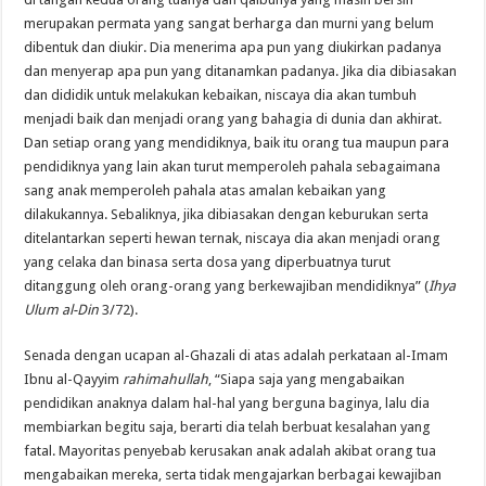
merupakan permata yang sangat berharga dan murni yang belum
dibentuk dan diukir. Dia menerima apa pun yang diukirkan padanya
dan menyerap apa pun yang ditanamkan padanya. Jika dia dibiasakan
dan dididik untuk melakukan kebaikan, niscaya dia akan tumbuh
menjadi baik dan menjadi orang yang bahagia di dunia dan akhirat.
Dan setiap orang yang mendidiknya, baik itu orang tua maupun para
pendidiknya yang lain akan turut memperoleh pahala sebagaimana
sang anak memperoleh pahala atas amalan kebaikan yang
dilakukannya. Sebaliknya, jika dibiasakan dengan keburukan serta
ditelantarkan seperti hewan ternak, niscaya dia akan menjadi orang
yang celaka dan binasa serta dosa yang diperbuatnya turut
ditanggung oleh orang-orang yang berkewajiban mendidiknya” (
Ihya
Ulum al-Din
3/72).
Senada dengan ucapan al-Ghazali di atas adalah perkataan al-Imam
Ibnu al-Qayyim
rahimahullah
, “Siapa saja yang mengabaikan
pendidikan anaknya dalam hal-hal yang berguna baginya, lalu dia
membiarkan begitu saja, berarti dia telah berbuat kesalahan yang
fatal. Mayoritas penyebab kerusakan anak adalah akibat orang tua
mengabaikan mereka, serta tidak mengajarkan berbagai kewajiban