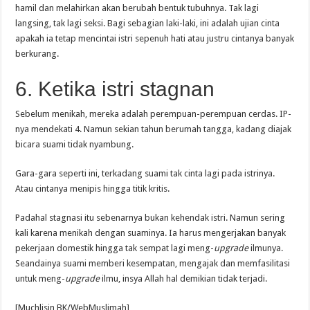
hamil dan melahirkan akan berubah bentuk tubuhnya. Tak lagi
langsing, tak lagi seksi. Bagi sebagian laki-laki, ini adalah ujian cinta
apakah ia tetap mencintai istri sepenuh hati atau justru cintanya banyak
berkurang.
6. Ketika istri stagnan
Sebelum menikah, mereka adalah perempuan-perempuan cerdas. IP-
nya mendekati 4. Namun sekian tahun berumah tangga, kadang diajak
bicara suami tidak nyambung.
Gara-gara seperti ini, terkadang suami tak cinta lagi pada istrinya.
Atau cintanya menipis hingga titik kritis.
Padahal stagnasi itu sebenarnya bukan kehendak istri. Namun sering
kali karena menikah dengan suaminya. Ia harus mengerjakan banyak
pekerjaan domestik hingga tak sempat lagi meng-
upgrade
ilmunya.
Seandainya suami memberi kesempatan, mengajak dan memfasilitasi
untuk meng-
upgrade
ilmu, insya Allah hal demikian tidak terjadi.
[Muchlisin BK/WebMuslimah]