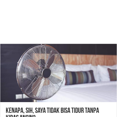
Kenapa, Sih, Saya Tidak Bisa Tidur Tanpa