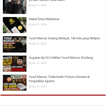
July 17, 2026
Wakaf Emas Muktamar
July 15, 2026
Yusuf Mansur Datang Melayat, Tak Ada yang Meliput
July 15, 2026
Gugatan Rp101,6 Miliar! Yusuf Mansur Disidang
July 15, 2026
Yusuf Mansur Tidak Hadir! Perkara Dimulai di
Pengadilan Agama
July 15, 2026