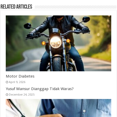
Related Articles
Motor Diabetes
April 9, 2026
Yusuf Mansur Dianggap Tidak Waras?
December 24, 2025