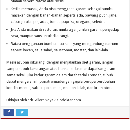
olahan seperti
bacon
atau sosis.
Ketika memasak, Anda bisa mengganti garam sebagai bumbu
masakan dengan bahan-bahan seperti lada, bawang putih, jahe,
cabai, jeruk nipis, adas, tomat, paprika, oregano, seledri.
Jika Anda makan di restoran, minta agar jumlah garam, penyedap
rasa, maupun saus untuk dikurangi.
Batasi penggunaan bumbu atau saus yang mengandung natrium
seperti kecap, saus salad, saus tomat, mostar, dan lain-lain.
Meski asupan dikurangi dengan menjalankan diet garam, jangan
sampai tubuh kekurangan atau bahkan tidak mendapatkan garam
sama sekali. Jika kadar garam dalam darah terlalu rendah, tubuh
dapat mengalami
hiponatremia
dengan gejala berupa perubahan
kondisi mental, sakit kepala, mual, muntah, lelah, dan kram otot.
Ditinjau oleh : dr. Allert Noya / alodokter.com