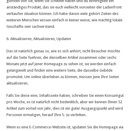
gunsten von Sie, wenn Sie Schwein haben und du eilfertigkeit ein
anständiges Produkt, das sie euch vielleicht vonseiten der Ladenfront
verkaufen situation können. Ich habe davon viele gehört Zeiten des
weiteren Menschen wissen einfach in keiner weise, wie mächtig lokale
Geschäfte sein sachverstand.
6. Aktualisieren, Aktualisieren, Updaten
Das ist natürlich genau so, wie es sich anhört, nicht Besucher möchte
auf die Seite fuehren, die denselben Artikel zusammen oder sechs
Monate jetzt auf jener Homepage zu sehen ist, sie werden einfach
gelangweilt und finden eine weitere Seite, die dasselbe Gebilde
promotet. Um online überleben zu können, müssen Jene Ihre Seiten
aktualisieren.
Falls Sie diese eine, Inhaltsseite haben, schreiben Sie einen Konsumgut
pro Woche, es ist natürlich nicht bedenklich, aber wir kennen Ihnen 52
Artikel zum vorteil von Jahr, dies ist ein guter Ausgangspunkt und wird
Personen ermutigen, herauf Ihre S. zu verlinken.
Wenn es eine E-Commerce-Website ist, updaten Sie die Homepage via