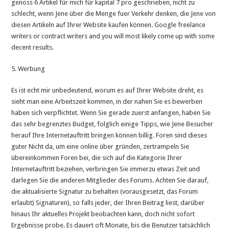
genoss 6 Artikel für mich für kapital 7 pro geschrieben, nicht zu
schlecht, wenn Jene über die Menge fuer Verkehr denken, die Jene von
diesen Artikeln auf Ihrer Website kaufen können. Google freelance
writers or contract writers and you will most likely come up with some
decent results.
5. Werbung
Es ist echt mir unbedeutend, worum es auf Ihrer Website dreht, es
sieht man eine Arbeitszeit kommen, in der nahen Sie es bewerben
haben sich verpflichtet. Wenn Sie gerade zuerst anfangen, haben Sie
das sehr begrenztes Budget, folglich einige Tipps, wie Jene Besucher
herauf Ihre Internetauftritt bringen können billig. Foren sind dieses
guter Nicht da, um eine online über gründen, zertrampeln Sie
übereinkommen Foren bei, die sich auf die Kategorie Ihrer
Internetauftritt beziehen, verbringen Sie immerzu etwas Zeit und
darlegen Sie die anderen Mitglieder des Forums. Achten Sie darauf,
die aktualisierte Signatur zu behalten (vorausgesetzt, das Forum
erlaubt) Signaturen), so falls jeder, der Ihren Beitrag liest, darüber
hinaus Ihr aktuelles Projekt beobachten kann, doch nicht sofort
Ergebnisse probe. Es dauert oft Monate, bis die Benutzer tatsächlich