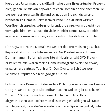
Hier, diese Urteil mag die größte Entscheidung Ihres aktuellen Projekts
dies, gehen Sie mit von Keyword-reichen Domain oder einnehmen Sie
die weniger gereiste Straße und schnappen Sie sich diese eine,
brandfähige Domain? Jetzt sachverstand Sie evtl. nicht wirklich
Worüber ich spreche, sofern ich brandable sage, wenn du echt neu
vom Spiel bist, kennst auch du vielleicht nicht einmal Keyword Rich,
ergo werde mein versuchen, es in Laienform für dich zu befördern.
Eine Keyword-reiche Domain verwendet das pro meisten gesuchte
Keyword jetzt für Ihre Internetseite / Das Produkt usw. in Einem
Domainnamen. Sofern ich eine Site uff (berlinerisch) DVD-Playern
erstellen würde, wären meine Domains möglicherweise so etwas,
usw., ein großartiges Tool hierfür Den Overture-Schlüsselwort-
Selektor aufspüren Sie hier, googlen Sie ihn.
Falls wir diese Domain mit die andere Richtung überblicken und sie wie
Google, Yahoo, eBay etc. brandbar machen wollen, gibt es echt kein
“How To” Guide, für mich scheinen Koffein und Advil Hilfe
abgeschlossen sein, sofern man diesen Weg einschlagen will Mein
wurde gesagt, dass die Verwendung anderer Sprachen gut ist, hüte