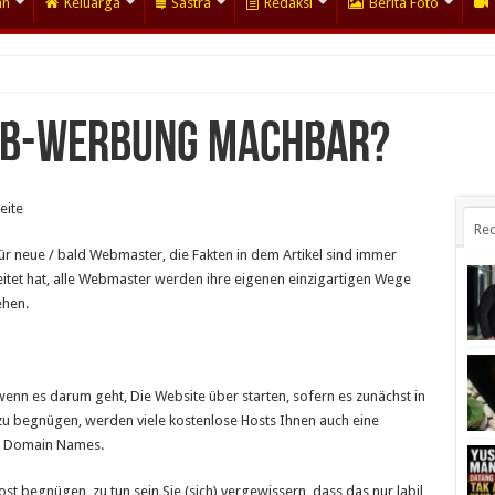
an
Keluarga
Sastra
Redaksi
Berita Foto
Web-Werbung machbar?
eite
Rec
für neue / bald Webmaster, die Fakten in dem Artikel sind immer
eitet hat, alle Webmaster werden ihre eigenen einzigartigen Wege
ehen.
wenn es darum geht, Die Website über starten, sofern es zunächst in
 zu begnügen, werden viele kostenlose Hosts Ihnen auch eine
2 Domain Names.
t begnügen, zu tun sein Sie (sich) vergewissern, dass das nur labil