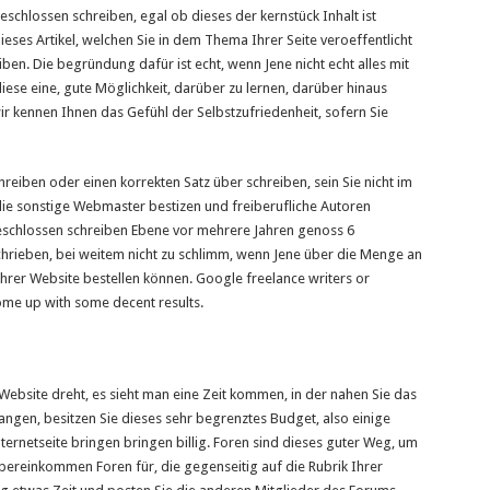
geschlossen schreiben, egal ob dieses der kernstück Inhalt ist
eses Artikel, welchen Sie in dem Thema Ihrer Seite veroeffentlicht
iben. Die begründung dafür ist echt, wenn Jene nicht echt alles mit
 diese eine, gute Möglichkeit, darüber zu lernen, darüber hinaus
r kennen Ihnen das Gefühl der Selbstzufriedenheit, sofern Sie
chreiben oder einen korrekten Satz über schreiben, sein Sie nicht im
, die sonstige Webmaster bestizen und freiberufliche Autoren
geschlossen schreiben Ebene vor mehrere Jahren genoss 6
chrieben, bei weitem nicht zu schlimm, wenn Jene über die Menge an
 Ihrer Website bestellen können. Google freelance writers or
ome up with some decent results.
 Website dreht, es sieht man eine Zeit kommen, in der nahen Sie das
angen, besitzen Sie dieses sehr begrenztes Budget, also einige
Internetseite bringen bringen billig. Foren sind dieses guter Weg, um
bereinkommen Foren für, die gegenseitig auf die Rubrik Ihrer