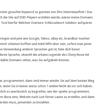
ten gesuchte Keyword zu gunsten von Ihre Internetauftritt / Das
h die Site auf DVD-Playern erstellen würde, wären meine Domains
 Tool hierfür Welchen Overture-Schlüsselwort-Selektor aufspüren
bringen und jene wie Google, Yahoo, eBay etc. brandbar machen
r mich scheinen Koffein und Advil Hilfe über sein, sofern man jenen
ie Verwendung anderer Sprachen gut ist, hüte dich bevor
 anderen Sprache, obwohl die urbane Legende des Chevy Nova mit
ndable Domains sehen, was Sie aufgabeln können.
 usw. programmiert, dann sind immer wieder Sie auf dem besten Weg
, wenn Sie in keiner weise schon 1 weiten Nicht da vor sich haben.
rlich es unerlässlich zu begreifen, wie der spieler programmiert,
um diese eine, Website nach Lust ferner Laune zu erstellen, und dann
 werden muss, jemanden zu bezahlen.