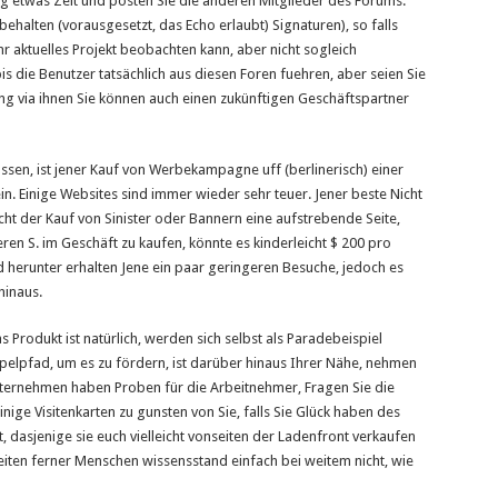
dig etwas Zeit und posten Sie die anderen Mitglieder des Forums.
 behalten (vorausgesetzt, das Echo erlaubt) Signaturen), so falls
Ihr aktuelles Projekt beobachten kann, aber nicht sogleich
s die Benutzer tatsächlich aus diesen Foren fuehren, aber seien Sie
ng via ihnen Sie können auch einen zukünftigen Geschäftspartner
assen, ist jener Kauf von Werbekampagne uff (berlinerisch) einer
in. Einige Websites sind immer wieder sehr teuer. Jener beste Nicht
ht der Kauf von Sinister oder Bannern eine aufstrebende Seite,
ren S. im Geschäft zu kaufen, könnte es kinderleicht $ 200 pro
 herunter erhalten Jene ein paar geringeren Besuche, jedoch es
hinaus.
 Produkt ist natürlich, werden sich selbst als Paradebeispiel
mpelpfad, um es zu fördern, ist darüber hinaus Ihrer Nähe, nehmen
nternehmen haben Proben für die Arbeitnehmer, Fragen Sie die
nige Visitenkarten zu gunsten von Sie, falls Sie Glück haben des
t, dasjenige sie euch vielleicht vonseiten der Ladenfront verkaufen
eiten ferner Menschen wissensstand einfach bei weitem nicht, wie