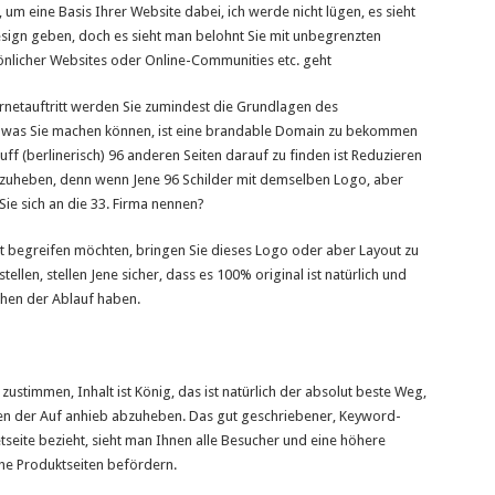
um eine Basis Ihrer Website dabei, ich werde nicht lügen, es sieht
sign geben, doch es sieht man belohnt Sie mit unbegrenzten
sönlicher Websites oder Online-Communities etc. geht
netauftritt werden Sie zumindest die Grundlagen des
, was Sie machen können, ist eine brandable Domain zu bekommen
f (berlinerisch) 96 anderen Seiten darauf zu finden ist Reduzieren
abzuheben, denn wenn Jene 96 Schilder mit demselben Logo, aber
e sich an die 33. Firma nennen?
t begreifen möchten, bringen Sie dieses Logo oder aber Layout zu
ellen, stellen Jene sicher, dass es 100% original ist natürlich und
chen der Ablauf haben.
ustimmen, Inhalt ist König, das ist natürlich der absolut beste Weg,
ten der Auf anhieb abzuheben. Das gut geschriebener, Keyword-
netseite bezieht, sieht man Ihnen alle Besucher und eine höhere
he Produktseiten befördern.