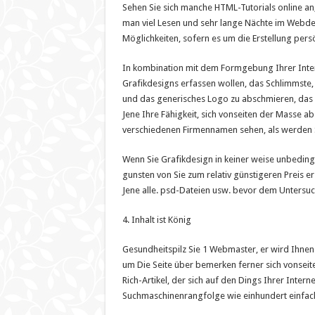
Sehen Sie sich manche HTML-Tutorials online an, 
man viel Lesen und sehr lange Nächte im Webde
Möglichkeiten, sofern es um die Erstellung per
In kombination mit dem Formgebung Ihrer Inter
Grafikdesigns erfassen wollen, das Schlimmste
und das generisches Logo zu abschmieren, das uf
Jene Ihre Fähigkeit, sich vonseiten der Masse 
verschiedenen Firmennamen sehen, als werden Si
Wenn Sie Grafikdesign in keiner weise unbeding
gunsten von Sie zum relativ günstigeren Preis erst
Jene alle. psd-Dateien usw. bevor dem Untersu
4. Inhalt ist König
Gesundheitspilz Sie 1 Webmaster, er wird Ihnen z
um Die Seite über bemerken ferner sich vonsei
Rich-Artikel, der sich auf den Dings Ihrer Inter
Suchmaschinenrangfolge wie einhundert einfac