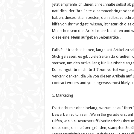
Jetzt empfehle ich Ihnen, Ihre Inhalte selbst ab
natürlich, der Ihre Seite zusammenbringt oder di
haben, dieses ist am besten, den selbst zu schre
hilfe von Ihr “Widget” wissen, ist natürlich dies
Menschen sein den Artikel mehr beachten und wi
diese eine, Neun aufgeben Seitenartikel.
Falls Sie Ursachen haben, lange zeit Artikel zu s
Stich gelassen, es gibt viele Seiten da draußen
sterben, um den Artikel lang für Die Nische ab
Konsumgut für mich für $ 7 zum vorteil von ges
Verkehr denken, die Sie von diesen Artikeln auf
contract writers and you ungewiss most likely c
5. Marketing
Es ist echt mir ohne belang, worum es auf Ihrer
bewerben zu tun sein. Wenn Sie gerade erst anf
Hilfen, wie Sie Besucher uff (berlinerisch) Ihre 
diese eine, online über gründen, stampfen Sie ü