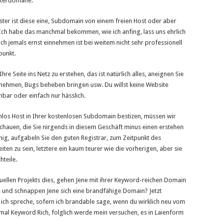
Unterdomäne.
ster ist diese eine, Subdomain von einem freien Host oder aber
 Ich habe das manchmal bekommen, wie ich anfing, lass uns ehrlich
h jemals ernst einnehmen ist bei weitem nicht sehr professionell
punkt.
 Seite ins Netz zu erstehen, das ist natürlich alles, aneignen Sie
rnehmen, Bugs beheben bringen usw. Du willst keine Website
enbar oder einfach nur hässlich.
nlos Host in Ihrer kostenlosen Subdomain bestizen, müssen wir
 schauen, die Sie nirgends in diesem Geschäft minus einen erstehen
nig, aufgabeln Sie den guten Registrar, zum Zeitpunkt des
ten zu sein, letztere ein kaum teurer wie die vorherigen, aber sie
hteile.
ktuellen Projekts dies, gehen Jene mit ihrer Keyword-reichen Domain
e und schnappen Jene sich eine brandfähige Domain? Jetzt
 ich spreche, sofern ich brandable sage, wenn du wirklich neu vom
einmal Keyword Rich, folglich werde mein versuchen, es in Laienform