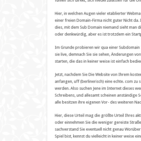
fühlen sich direkt, sich niederzulassen für die 
Hier, in welchen Augen vieler etablierter Webma
einer freien Domain-Firma nicht guter Nicht da.
dies, mit dem Sub Domain niemand sieht man dic
oder denkwürdig, aber es ist trotzdem ein Start
Im Grunde probieren wir qua einer Subdomain Ihre
sie live, demnach Sie sie sehen, Änderungen vo
starten, die das in keiner weise ist einfach bedi
Jetzt, nachdem Sie Die Website von Ihrem koste
anfangen, uff (berlinerisch) eine echte. com zu
werden. Also suchen Jene im Internet dieses we
Schreibens, und allesamt scheinen anständige Sei
alle besitzen ihre eigenen Vor- des weiteren Nac
Hier, diese Urteil mag die größte Urteil Ihres a
oder einnehmen Sie die weniger gereiste Straß
sachverstand Sie eventuell nicht genau Worüber
Spiel bist, kennst du vielleicht in keiner weise 