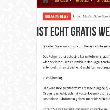
Kabar
Artikel
Catat
Breaking News
Jordan, Muslim Suku Maori
Wakaf Emas Muktamar
Ist echt gratis 
Erstellen Sie
www.rpt-jp.com
Die erste Internets
Das Folgende ist echt eine kurze Referenz jetzt 
wieder einfach, was für mich in der Saga gearb
entwickeln, ihren täglichen Geschäften nachzug
1. Webhosting
Das wird Ihre zweitharteste Entscheidung sein, 
Ordnung ist echt, sich mit kostenlosem Hosting
kostenlose Subdomain geben, mehr hinzu in # 
Sofern Sie gegenseitig mit einem kostenlosen Hos