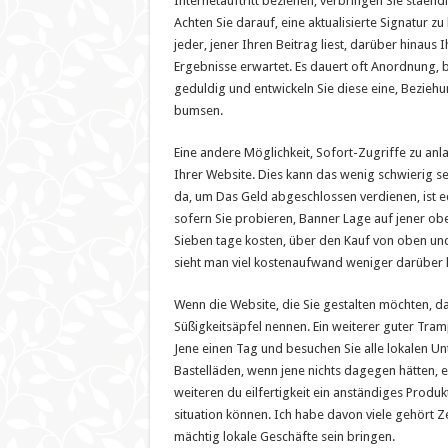
Internetauftritt beziehen, verbringen Sie staen
Achten Sie darauf, eine aktualisierte Signatur zu
jeder, jener Ihren Beitrag liest, darüber hinaus 
Ergebnisse erwartet. Es dauert oft Anordnung, bi
geduldig und entwickeln Sie diese eine, Beziehu
bumsen.
Eine andere Möglichkeit, Sofort-Zugriffe zu anl
Ihrer Website. Dies kann das wenig schwierig se
da, um Das Geld abgeschlossen verdienen, ist ec
sofern Sie probieren, Banner Lage auf jener obe
Sieben tage kosten, über den Kauf von oben und
sieht man viel kostenaufwand weniger darüber 
Wenn die Website, die Sie gestalten möchten, das
Süßigkeitsäpfel nennen. Ein weiterer guter Tra
Jene einen Tag und besuchen Sie alle lokalen U
Bastelläden, wenn jene nichts dagegen hätten, ei
weiteren du eilfertigkeit ein anständiges Produk
situation können. Ich habe davon viele gehört Z
mächtig lokale Geschäfte sein bringen.