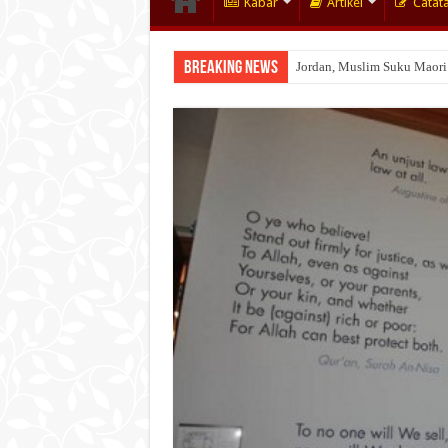
Kabar
Artikel
Catat
Breaking News
Jordan, Muslim Suku Maori
Wakaf Emas Muktamar