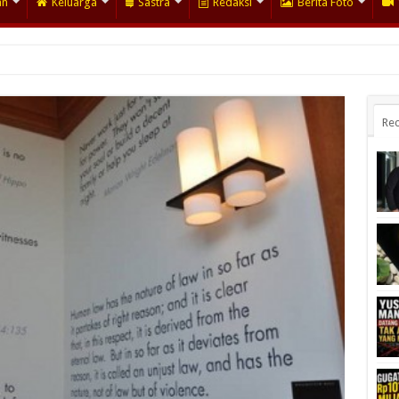
an
Keluarga
Sastra
Redaksi
Berita Foto
Rec