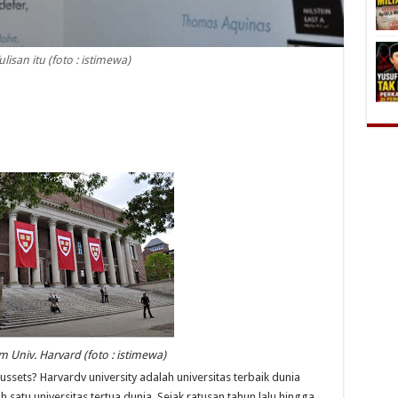
ulisan itu (foto : istimewa)
 Univ. Harvard (foto : istimewa)
ssets? Harvardv university adalah universitas terbaik dunia
atu universitas tertua dunia. Sejak ratusan tahun lalu hingga