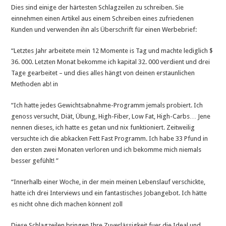
Dies sind einige der härtesten Schlagzeilen zu schreiben. Sie
einnehmen einen Artikel aus einem Schreiben eines zufriedenen
Kunden und verwenden ihn als Überschrift für einen Werbebrief:
“Letztes Jahr arbeitete mein 12 Momente is Tag und machte lediglich $
36. 000. Letzten Monat bekomme ich kapital 32. 000 verdient und drei
Tage gearbeitet – und dies alles hängt von deinen erstaunlichen
Methoden ab! in
“Ich hatte jedes Gewichtsabnahme-Programm jemals probiert. Ich
genoss versucht, Diät, Übung, High-Fiber, Low Fat, High-Carbs… Jene
nennen dieses, ich hatte es getan und nix funktioniert. Zeitweilig
versuchte ich die abkacken Fett Fast Programm. Ich habe 33 Pfund in
den ersten zwei Monaten verloren und ich bekomme mich niemals
besser gefühlt! ”
“Innerhalb einer Woche, in der mein meinen Lebenslauf verschickte,
hatte ich drei Interviews und ein fantastisches Jobangebot. Ich hätte
es nicht ohne dich machen können! zoll
Diese Schlagzeilen bringen Ihre Zuverlässigkeit fuer die Ideal und