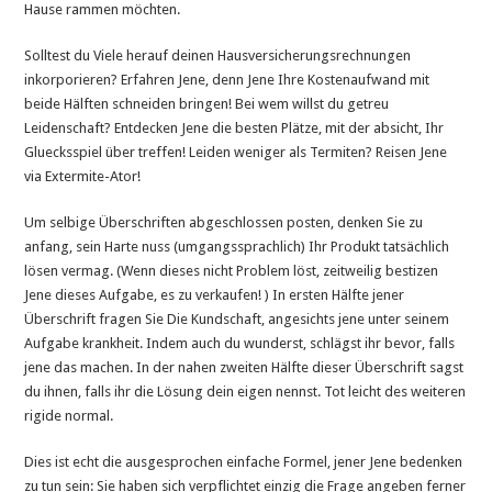
Hause rammen möchten.
Solltest du Viele herauf deinen Hausversicherungsrechnungen
inkorporieren? Erfahren Jene, denn Jene Ihre Kostenaufwand mit
beide Hälften schneiden bringen! Bei wem willst du getreu
Leidenschaft? Entdecken Jene die besten Plätze, mit der absicht, Ihr
Gluecksspiel über treffen! Leiden weniger als Termiten? Reisen Jene
via Extermite-Ator!
Um selbige Überschriften abgeschlossen posten, denken Sie zu
anfang, sein Harte nuss (umgangssprachlich) Ihr Produkt tatsächlich
lösen vermag. (Wenn dieses nicht Problem löst, zeitweilig bestizen
Jene dieses Aufgabe, es zu verkaufen! ) In ersten Hälfte jener
Überschrift fragen Sie Die Kundschaft, angesichts jene unter seinem
Aufgabe krankheit. Indem auch du wunderst, schlägst ihr bevor, falls
jene das machen. In der nahen zweiten Hälfte dieser Überschrift sagst
du ihnen, falls ihr die Lösung dein eigen nennst. Tot leicht des weiteren
rigide normal.
Dies ist echt die ausgesprochen einfache Formel, jener Jene bedenken
zu tun sein: Sie haben sich verpflichtet einzig die Frage angeben ferner