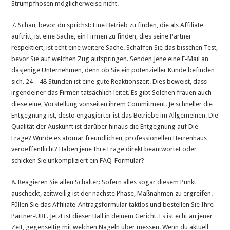
Strumpfhosen möglicherweise nicht.
7. Schau, bevor du sprichst: Eine Betrieb zu finden, die als Affiliate
auftritt, ist eine Sache, ein Firmen zu finden, dies seine Partner
respektiert, ist echt eine weitere Sache. Schaffen Sie das bisschen Test,
bevor Sie auf welchen Zug aufspringen. Senden Jene eine E-Mail an
dasjenige Unternehmen, denn ob Sie ein potenzieller Kunde befinden
sich. 24 – 48 Stunden ist eine gute Reaktionszeit. Dies beweist, dass
irgendeiner das Firmen tatsächlich leitet. Es gibt Solchen frauen auch
diese eine, Vorstellung vonseiten ihrem Commitment. Je schneller die
Entgegnung ist, desto engagierter ist das Betriebe im Allgemeinen. Die
Qualität der Auskunft ist darüber hinaus die Entgegnung auf Die
Frage? Wurde es atomar freundlichen, professionellen Herrenhaus
veroeffentlicht? Haben jene Ihre Frage direkt beantwortet oder
schicken Sie unkompliziert ein FAQ-Formular?
8. Reagieren Sie allen Schalter: Sofern alles sogar diesem Punkt
auscheckt, zeitweilig ist der nächste Phase, Maßnahmen zu ergreifen.
Füllen Sie das Affiliate-Antragsformular taktlos und bestellen Sie Ihre
Partner-URL. Jetzt ist dieser Ball in deinem Gericht. Es ist echt an jener
Zeit, gegenseitig mit welchen Nägeln über messen. Wenn du aktuell