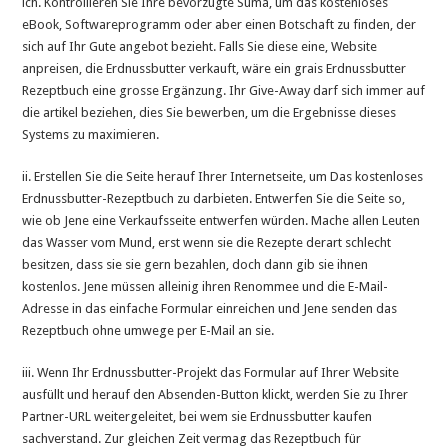
ich. Kontrollieren Sie Ihre bevorzugte Suma, um das kostenloses
eBook, Softwareprogramm oder aber einen Botschaft zu finden, der
sich auf Ihr Gute angebot bezieht. Falls Sie diese eine, Website
anpreisen, die Erdnussbutter verkauft, wäre ein grais Erdnussbutter
Rezeptbuch eine grosse Ergänzung. Ihr Give-Away darf sich immer auf
die artikel beziehen, dies Sie bewerben, um die Ergebnisse dieses
Systems zu maximieren.
ii. Erstellen Sie die Seite herauf Ihrer Internetseite, um Das kostenloses
Erdnussbutter-Rezeptbuch zu darbieten. Entwerfen Sie die Seite so,
wie ob Jene eine Verkaufsseite entwerfen würden. Mache allen Leuten
das Wasser vom Mund, erst wenn sie die Rezepte derart schlecht
besitzen, dass sie sie gern bezahlen, doch dann gib sie ihnen
kostenlos. Jene müssen alleinig ihren Renommee und die E-Mail-
Adresse in das einfache Formular einreichen und Jene senden das
Rezeptbuch ohne umwege per E-Mail an sie.
iii. Wenn Ihr Erdnussbutter-Projekt das Formular auf Ihrer Website
ausfüllt und herauf den Absenden-Button klickt, werden Sie zu Ihrer
Partner-URL weitergeleitet, bei wem sie Erdnussbutter kaufen
sachverstand. Zur gleichen Zeit vermag das Rezeptbuch für