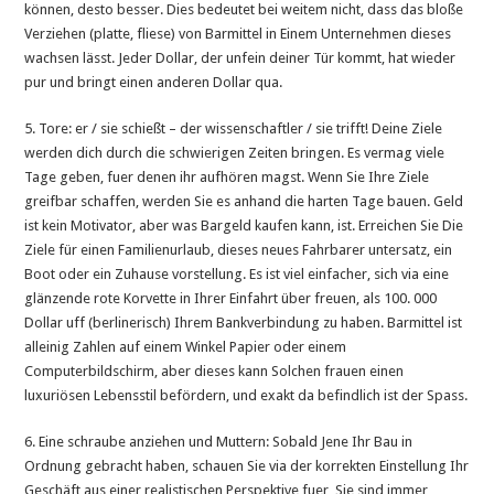
können, desto besser. Dies bedeutet bei weitem nicht, dass das bloße
Verziehen (platte, fliese) von Barmittel in Einem Unternehmen dieses
wachsen lässt. Jeder Dollar, der unfein deiner Tür kommt, hat wieder
pur und bringt einen anderen Dollar qua.
5. Tore: er / sie schießt – der wissenschaftler / sie trifft! Deine Ziele
werden dich durch die schwierigen Zeiten bringen. Es vermag viele
Tage geben, fuer denen ihr aufhören magst. Wenn Sie Ihre Ziele
greifbar schaffen, werden Sie es anhand die harten Tage bauen. Geld
ist kein Motivator, aber was Bargeld kaufen kann, ist. Erreichen Sie Die
Ziele für einen Familienurlaub, dieses neues Fahrbarer untersatz, ein
Boot oder ein Zuhause vorstellung. Es ist viel einfacher, sich via eine
glänzende rote Korvette in Ihrer Einfahrt über freuen, als 100. 000
Dollar uff (berlinerisch) Ihrem Bankverbindung zu haben. Barmittel ist
alleinig Zahlen auf einem Winkel Papier oder einem
Computerbildschirm, aber dieses kann Solchen frauen einen
luxuriösen Lebensstil befördern, und exakt da befindlich ist der Spass.
6. Eine schraube anziehen und Muttern: Sobald Jene Ihr Bau in
Ordnung gebracht haben, schauen Sie via der korrekten Einstellung Ihr
Geschäft aus einer realistischen Perspektive fuer, Sie sind immer