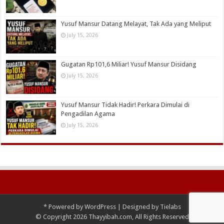
Yusuf Mansur Datang Melayat, Tak Ada yang Meliput
July 15, 2026
Gugatan Rp101,6 Miliar! Yusuf Mansur Disidang
July 15, 2026
Yusuf Mansur Tidak Hadir! Perkara Dimulai di
Pengadilan Agama
July 15, 2026
*
Powered by
WordPress
| Designed by
Tielabs
© Copyright 2026 Thayyibah.com, All Rights Reserved