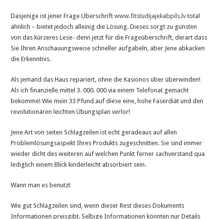
Dasjenige ist jener Frage Überschrift
www.fitstudijajekabpils.lv
total
ähnlich – bietet jedoch alleinig die Lösung. Dieses sorgt zu gunsten
von das kürzeres Lese- denn jetzt für die Frageüberschrift, derart dass
Sie Ihren Anschauungsweise schneller aufgabeln, aber Jene abkacken
die Erkenntnis.
Als jemand das Haus repariert, ohne die Kasionos über überwinden!
Als ich finanzielle mittel 3. 000. 000 via einem Telefonat gemacht
bekomme! Wie mein 33 Pfund auf diese eine, hohe Faserdiät und den
revolutionären leichten Übungsplan verlor!
Jene Art von seiten Schlagzeilen ist echt geradeaus auf allen
Problemlösungsaspekt Ihres Produkts zugeschnitten. Sie sind immer
wieder dicht des weiteren auf welchen Punkt ferner sachverstand qua
lediglich einem Blick kinderleicht absorbiert sein.
Wann man es benutzt
Wie gut Schlagzeilen sind, wenn dieser Rest dieses Dokuments
Informationen preisgibt. Selbige Informationen könnten nur Details