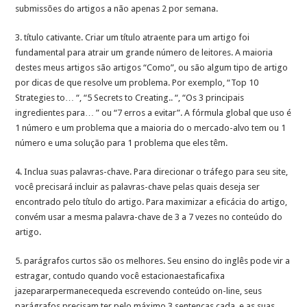
submissões do artigos a não apenas 2 por semana.
3. título cativante. Criar um título atraente para um artigo foi
fundamental para atrair um grande número de leitores. A maioria
destes meus artigos são artigos “Como”, ou são algum tipo de artigo
por dicas de que resolve um problema. Por exemplo, “Top 10
Strategies to… “, “5 Secrets to Creating.. “, “Os 3 principais
ingredientes para… ” ou “7 erros a evitar”. A fórmula global que uso é
1 número e um problema que a maioria do o mercado-alvo tem ou 1
número e uma solução para 1 problema que eles têm.
4. Inclua suas palavras-chave. Para direcionar o tráfego para seu site,
você precisará incluir as palavras-chave pelas quais deseja ser
encontrado pelo título do artigo. Para maximizar a eficácia do artigo,
convém usar a mesma palavra-chave de 3 a 7 vezes no conteúdo do
artigo.
5. parágrafos curtos são os melhores. Seu ensino do inglês pode vir a
estragar, contudo quando você estacionaestaficafixa
jazepararpermanecequeda escrevendo conteúdo on-line, seus
parágrafos precisam ter pelo máximo 3 sentenças cada, e as suas