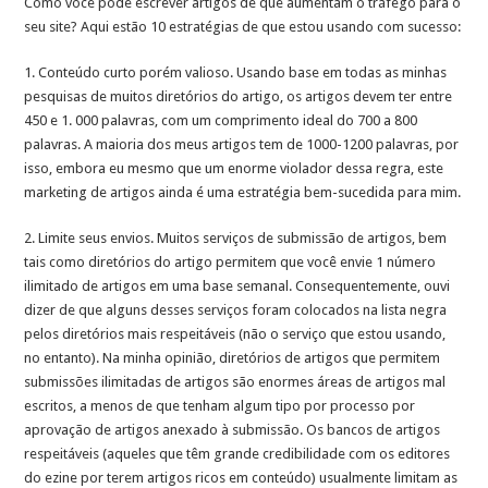
Como você pode escrever artigos de que aumentam o tráfego para o
seu site? Aqui estão 10 estratégias de que estou usando com sucesso:
1. Conteúdo curto porém valioso. Usando base em todas as minhas
pesquisas de muitos diretórios do artigo, os artigos devem ter entre
450 e 1. 000 palavras, com um comprimento ideal do 700 a 800
palavras. A maioria dos meus artigos tem de 1000-1200 palavras, por
isso, embora eu mesmo que um enorme violador dessa regra, este
marketing de artigos ainda é uma estratégia bem-sucedida para mim.
2. Limite seus envios. Muitos serviços de submissão de artigos, bem
tais como diretórios do artigo permitem que você envie 1 número
ilimitado de artigos em uma base semanal. Consequentemente, ouvi
dizer de que alguns desses serviços foram colocados na lista negra
pelos diretórios mais respeitáveis (não o serviço que estou usando,
no entanto). Na minha opinião, diretórios de artigos que permitem
submissões ilimitadas de artigos são enormes áreas de artigos mal
escritos, a menos de que tenham algum tipo por processo por
aprovação de artigos anexado à submissão. Os bancos de artigos
respeitáveis (aqueles que têm grande credibilidade com os editores
do ezine por terem artigos ricos em conteúdo) usualmente limitam as