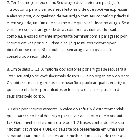
7. Ter 1 começo, meio e fim. Seu artigo deve deter um parágrafo
introdutório para dizer aos seus leitores o de que você vai expressar
a eles no post, o organismo de seu artigo com seu conteúdo principal
e, em seguida, um fim que resume o de que você disse no artigo. Se o
visitante escrever artigos de dicas com pontos numerados saiba
como eu, é especialmente importante terminar com 1 parágrafo por
resumo em vez por sua última dica, já que muitos editores por
diretórios se recusarão a publicar seu artigo visto que ele foi
considerado incompleto.
8. Limite seus URLs. A maioria dos editores por artigos se recusará a
listar seu artigo se você tiver mais de três URLs no organismo do post.
Os editores mais rigorosos se recusarão a publicar qualquer artigo
que contenha links por afiliados pelo corpo ou a links para um de
seus sites pelo corpo.
9. Caixa por recurso atraente. A caixa do refugio é este “comercial”
que aparece no final do artigo para dizer ao leitor o que o visitante
faz. Geralmente, este comercial é por 1-2 frases contendo este seu
“slogan” cativante e a URL do seu site (de preferência em uma linha
separada para que ele se destaque melhor). Uma caixa de recursos