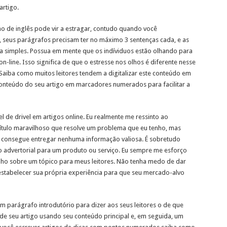
artigo.
no de inglês pode vir a estragar, contudo quando você
seus parágrafos precisam ter no máximo 3 sentenças cada, e as
ra simples. Possua em mente que os indíviduos estão olhando para
n-line. Isso significa de que o estresse nos olhos é diferente nesse
Saiba como muitos leitores tendem a digitalizar este conteúdo em
conteúdo do seu artigo em marcadores numerados para facilitar a
el de drivel em artigos online. Eu realmente me ressinto ao
tulo maravilhoso que resolve um problema que eu tenho, mas
o consegue entregar nenhuma informação valiosa. É sobretudo
o advertorial para um produto ou serviço. Eu sempre me esforço
nho sobre um tópico para meus leitores. Não tenha medo de dar
estabelecer sua própria experiência para que seu mercado-alvo
um parágrafo introdutório para dizer aos seus leitores o de que
 de seu artigo usando seu conteúdo principal e, em seguida, um