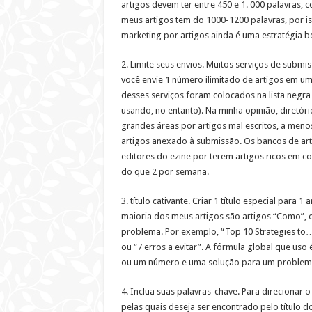
artigos devem ter entre 450 e 1. 000 palavras,
meus artigos tem do 1000-1200 palavras, por is
marketing por artigos ainda é uma estratégia 
2. Limite seus envios. Muitos serviços de submi
você envie 1 número ilimitado de artigos em u
desses serviços foram colocados na lista negra 
usando, no entanto). Na minha opinião, diretór
grandes áreas por artigos mal escritos, a men
artigos anexado à submissão. Os bancos de art
editores do ezine por terem artigos ricos em c
do que 2 por semana.
3. título cativante. Criar 1 título especial para 
maioria dos meus artigos são artigos “Como”, o
problema. Por exemplo, “Top 10 Strategies to… “
ou “7 erros a evitar”. A fórmula global que us
ou um número e uma solução para um problema
4. Inclua suas palavras-chave. Para direcionar o
pelas quais deseja ser encontrado pelo título d