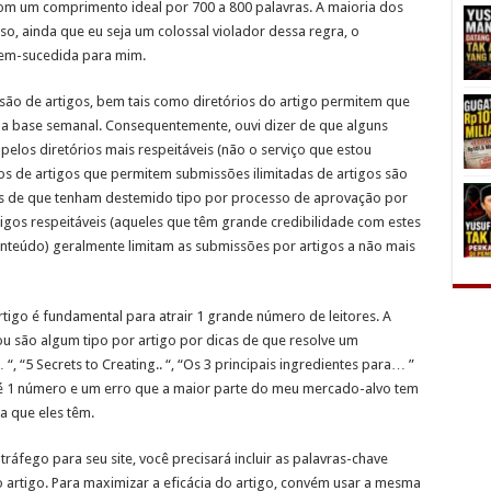
 com um comprimento ideal por 700 a 800 palavras. A maioria dos
so, ainda que eu seja um colossal violador dessa regra, o
bem-sucedida para mim.
ssão de artigos, bem tais como diretórios do artigo permitem que
ma base semanal. Consequentemente, ouvi dizer de que alguns
pelos diretórios mais respeitáveis (não o serviço que estou
ios de artigos que permitem submissões ilimitadas de artigos são
os de que tenham destemido tipo por processo de aprovação por
igos respeitáveis (aqueles que têm grande credibilidade com estes
onteúdo) geralmente limitam as submissões por artigos a não mais
1 artigo é fundamental para atrair 1 grande número de leitores. A
u são algum tipo por artigo por dicas de que resolve um
, “5 Secrets to Creating.. “, “Os 3 principais ingredientes para… ”
o é 1 número e um erro que a maior parte do meu mercado-alvo tem
 que eles têm.
 tráfego para seu site, você precisará incluir as palavras-chave
o artigo. Para maximizar a eficácia do artigo, convém usar a mesma