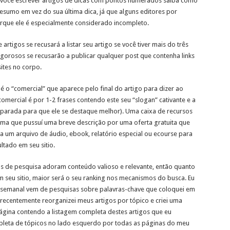
Se você escrever artigos de dicas com pontos numerados saiba como
esumo em vez do sua última dica, já que alguns editores por
porque ele é especialmente considerado incompleto.
 artigos se recusará a listar seu artigo se você tiver mais do três
gorosos se recusarão a publicar qualquer post que contenha links
sites no corpo.
 é o “comercial” que aparece pelo final do artigo para dizer ao
 comercial é por 1-2 frases contendo este seu “slogan” cativante e a
eparada para que ele se destaque melhor). Uma caixa de recursos
 é uma que pussuí uma breve descrição por uma oferta gratuita que
ra um arquivo de áudio, ebook, relatório especial ou ecourse para
ltado em seu sitio.
mas de pesquisa adoram conteúdo valioso e relevante, então quanto
m seu sitio, maior será o seu ranking nos mecanismos do busca. Eu
semanal vem de pesquisas sobre palavras-chave que coloquei em
recentemente reorganizei meus artigos por tópico e criei uma
ágina contendo a listagem completa destes artigos que eu
ompleta de tópicos no lado esquerdo por todas as páginas do meu