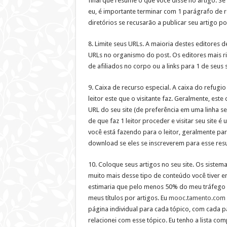
final que resume o que você disse no artigo. 
eu, é importante terminar com 1 parágrafo de r
diretórios se recusarão a publicar seu artigo 
8. Limite seus URLs. A maioria destes editores de
URLs no organismo do post. Os editores mais ri
de afiliados no corpo ou a links para 1 de seus 
9. Caixa de recurso especial. A caixa do refugio
leitor este que o visitante faz. Geralmente, este
URL do seu site (de preferência em uma linha s
de que faz 1 leitor proceder e visitar seu site
você está fazendo para o leitor, geralmente pa
download se eles se inscreverem para esse resu
10. Coloque seus artigos no seu site. Os siste
muito mais desse tipo de conteúdo você tiver e
estimaria que pelo menos 50% do meu tráfego 
meus títulos por artigos. Eu
mooc.tamento.com
página individual para cada tópico, com cada p
relacionei com esse tópico. Eu tenho a lista c