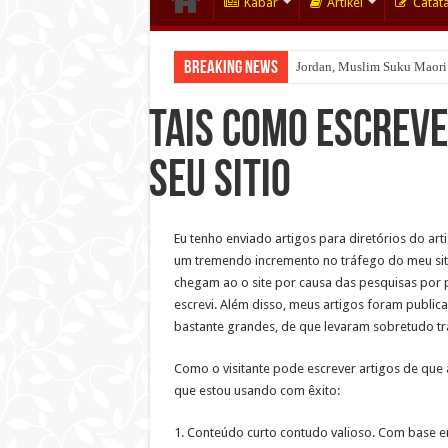
Kabar
Artikel
Catat
Breaking News
Jordan, Muslim Suku Maori
Wakaf Emas Muktamar
Tais como escreve
seu sitio
Eu tenho enviado artigos para diretórios do art
um tremendo incremento no tráfego do meu site
chegam ao o site por causa das pesquisas por
escrevi. Além disso, meus artigos foram publica
bastante grandes, de que levaram sobretudo tr
Como o visitante pode escrever artigos de que 
que estou usando com êxito:
1. Conteúdo curto contudo valioso. Com base em