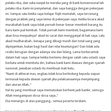
pelaku riba, dan suka nunjuk ke mereka yang di bank konvensional lah
pelaku riba. Kami ini penyelamat, dan saya bangga dengan pekerjaan
ini. Sampai satu ketika saya belajar fiqih mumalah, saya tercenung
dengan praktek yang saya temui di pekerjaan saya. Ketika bicara akad
murabahah bank saya tidak pernah benar-benar membeli barang itu
baru kami jual kembali. Tidak pernah kami membeli, bagaimana kami
akan bisa menjualnya? akad ini cacat dan mengganjal di hati saya. Lalu
akad mudharabah.. kenapa yang dibagi masih dari total uang yang
dipinjamkan, bukan bagi hasil dari nilai keuntungan? Dan tidak ada
resiko kerugian dengan adanya sita dan lelang. Lama berkecamuk
dalam hati saya. Sampai ketika bertemu dengan salah satu ustadz saya
berkata untuk membela diri, bahwa bank kami diawasi dengan syariah
nasional. Jawaban ustadz itu membuat mati kutu..
“Nanti di akherat mas, engkau tidak bisa berlindung kepada siapun
termasuk kepada dewan syariah jika pelaksanaannya menyimpang
dari aturan Allah..”
Hal itu yang membuat saya memutuskan berhenti jadi bankir, semoga
Allah mengampuni dosa-dosa saya..”
Dia menangis di atas panggung.. semua peserta terdiam.