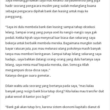
Saya memanggil kawan saya mas Rinanto Suryadhimirtha yang juga
hadir seorang pengacara muslim yang sudah melanglang buana
sebagai pengacara dipihak bank dan leasing untuk maju ke
panggsung,
“Saya ini dulu membela bank dan leasing sampai tahap eksekusi
lelang. Sampai orang yang punya aset itu nangis-nangis saya gak
peduli. Ketika hijrah saya menyesal luar biasa dan sekarang saya
bekerja untuk berbalik membela mereka. Bagaimana mungkin sudah
bayar ratusan juta, pas mau melunasi utang pokoknya masih banyak
tanpa mau memberi keringanan. Sampai tahap lelang sekarang saya
hadapi.. saya bahkan datangi orang-orang yang dulu hartanya saya
lelang, saya minta maaf kepada mereka, dan. Semoga Allah
mengampuni dosa-dosa saya..”
Katanya dengan suara gemetar..
Dilain waktu ada seorang yang bertanya pada saya, “mas kalau
banyak yang resign bank bisa tutup dong? Kita kalau mau transfer duit
pakai wesel di kantor pos lagi?”
“Bank gak akan tutup bro, karena sistem ekonomi kapitalis dianut di