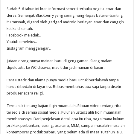
Sudah 5-6 tahun ini kran informasi seperti terbuka begitu lebar dan
deras. Semenjak Blackberry yang sering hang-lepas baterei-banting
itu musnah, diganti oleh gadged android berlayar lebar dan canggih
ketika disentuh.
Facebook meledak..
Youtube meletus..
Instagram menggelegar…
Jutaan orang punya mainan baru di genggaman. Siang malam
dipelototi.. ke WC dibawa, mau tidur jadi mainan di kasur.
Para ustadz dan ulama punya media baru untuk berdakwah tanpa
harus dibedaki di layar tivi. Bebas membahas apa saja tanpa disetir
produser acara religi.
Termasuk tentang kajian fiqih muamalah. Ribuan video tentang riba
tersedia di semua sosial media. Puluhan ustadz ahli fiqih muamalah
membahasnya. Dari penjelasan detail apa itu riba, bagaimana hukum
praktek perbankan, leasing, asuransi, MLM, sampai masalah-masalah
kontemporer produk terbaru yang belum ada di masa 10 tahun lalu.