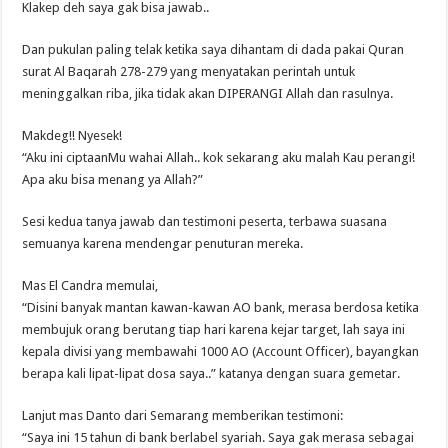
Klakep deh saya gak bisa jawab..
Dan pukulan paling telak ketika saya dihantam di dada pakai Quran
surat Al Baqarah 278-279 yang menyatakan perintah untuk
meninggalkan riba, jika tidak akan DIPERANGI Allah dan rasulnya.
Makdeg!! Nyesek!
“Aku ini ciptaanMu wahai Allah.. kok sekarang aku malah Kau perangi!
Apa aku bisa menang ya Allah?”
Sesi kedua tanya jawab dan testimoni peserta, terbawa suasana
semuanya karena mendengar penuturan mereka.
Mas El Candra memulai,
“Disini banyak mantan kawan-kawan AO bank, merasa berdosa ketika
membujuk orang berutang tiap hari karena kejar target, lah saya ini
kepala divisi yang membawahi 1000 AO (Account Officer), bayangkan
berapa kali lipat-lipat dosa saya..” katanya dengan suara gemetar.
Lanjut mas Danto dari Semarang memberikan testimoni:
“Saya ini 15 tahun di bank berlabel syariah. Saya gak merasa sebagai