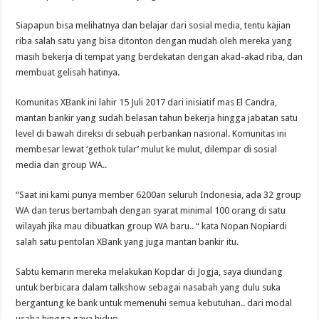
Siapapun bisa melihatnya dan belajar dari sosial media, tentu kajian
riba salah satu yang bisa ditonton dengan mudah oleh mereka yang
masih bekerja di tempat yang berdekatan dengan akad-akad riba, dan
membuat gelisah hatinya.
Komunitas XBank ini lahir 15 Juli 2017 dari inisiatif mas El Candra,
mantan bankir yang sudah belasan tahun bekerja hingga jabatan satu
level di bawah direksi di sebuah perbankan nasional. Komunitas ini
membesar lewat ‘gethok tular’ mulut ke mulut, dilempar di sosial
media dan group WA..
“Saat ini kami punya member 6200an seluruh Indonesia, ada 32 group
WA dan terus bertambah dengan syarat minimal 100 orang di satu
wilayah jika mau dibuatkan group WA baru.. “ kata Nopan Nopiardi
salah satu pentolan XBank yang juga mantan bankir itu.
Sabtu kemarin mereka melakukan Kopdar di Jogja, saya diundang
untuk berbicara dalam talkshow sebagai nasabah yang dulu suka
bergantung ke bank untuk memenuhi semua kebutuhan.. dari modal
usaha hingga gaya hidup.