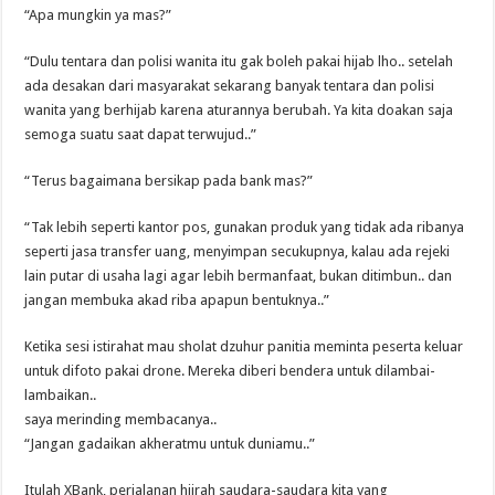
“Apa mungkin ya mas?”
“Dulu tentara dan polisi wanita itu gak boleh pakai hijab lho.. setelah
ada desakan dari masyarakat sekarang banyak tentara dan polisi
wanita yang berhijab karena aturannya berubah. Ya kita doakan saja
semoga suatu saat dapat terwujud..”
“Terus bagaimana bersikap pada bank mas?”
“Tak lebih seperti kantor pos, gunakan produk yang tidak ada ribanya
seperti jasa transfer uang, menyimpan secukupnya, kalau ada rejeki
lain putar di usaha lagi agar lebih bermanfaat, bukan ditimbun.. dan
jangan membuka akad riba apapun bentuknya..”
Ketika sesi istirahat mau sholat dzuhur panitia meminta peserta keluar
untuk difoto pakai drone. Mereka diberi bendera untuk dilambai-
lambaikan..
saya merinding membacanya..
“Jangan gadaikan akheratmu untuk duniamu..”
Itulah XBank, perjalanan hijrah saudara-saudara kita yang