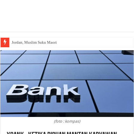
Jordan, Muslim Suku Maori
Wakaf Emas Muktamar
(foto : kompas)