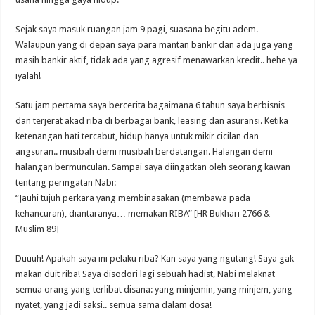
Sejak saya masuk ruangan jam 9 pagi, suasana begitu adem.
Walaupun yang di depan saya para mantan bankir dan ada juga yang
masih bankir aktif, tidak ada yang agresif menawarkan kredit.. hehe ya
iyalah!
Satu jam pertama saya bercerita bagaimana 6 tahun saya berbisnis
dan terjerat akad riba di berbagai bank, leasing dan asuransi. Ketika
ketenangan hati tercabut, hidup hanya untuk mikir cicilan dan
angsuran.. musibah demi musibah berdatangan. Halangan demi
halangan bermunculan. Sampai saya diingatkan oleh seorang kawan
tentang peringatan Nabi:
“Jauhi tujuh perkara yang membinasakan (membawa pada
kehancuran), diantaranya… memakan RIBA” [HR Bukhari 2766 &
Muslim 89]
Duuuh! Apakah saya ini pelaku riba? Kan saya yang ngutang! Saya gak
makan duit riba! Saya disodori lagi sebuah hadist, Nabi melaknat
semua orang yang terlibat disana: yang minjemin, yang minjem, yang
nyatet, yang jadi saksi.. semua sama dalam dosa!