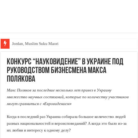
Jordan, Muslim Suku Maori
Wakaf Emas Muktamar
Конкурс “Науковидение” в Украине под
руководством бизнесмена Макса
Полякова
Макс Поляков за последние несколько лет привез в Украину
множество научных состязаний, которые по количеству участников
могут сравниться с «Евровидением»
Когда в последний раз Украина собирала большое количество людей
разных национальностей и вероисповеданий? А когда это было из-за
их любви и интересу к одному делу?