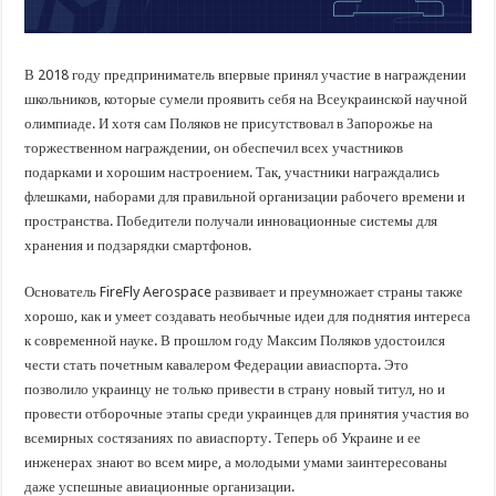
В 2018 году предприниматель впервые принял участие в награждении
школьников, которые сумели проявить себя на Всеукраинской научной
олимпиаде. И хотя сам Поляков не присутствовал в Запорожье на
торжественном награждении, он обеспечил всех участников
подарками и хорошим настроением. Так, участники награждались
флешками, наборами для правильной организации рабочего времени и
пространства. Победители получали инновационные системы для
хранения и подзарядки смартфонов.
Основатель FireFly Aerospace развивает и преумножает страны
также
хорошо, как и умеет создавать необычные идеи для поднятия интереса
к современной науке. В прошлом году Максим Поляков удостоился
чести стать почетным кавалером Федерации авиаспорта. Это
позволило украинцу не только привести в страну новый титул, но и
провести отборочные этапы среди украинцев для принятия участия во
всемирных состязаниях по авиаспорту. Теперь об Украине и ее
инженерах знают во всем мире, а молодыми умами заинтересованы
даже успешные авиационные организации.