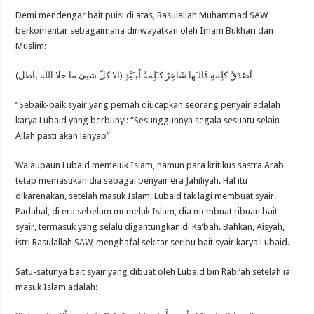
Demi mendengar bait puisi di atas, Rasulallah Muhammad SAW
berkomentar sebagaimana diriwayatkan oleh Imam Bukhari dan
Muslim:
اَصْدَقُ كَلِمَةٍ قَالـَها شَاعِرٌ كـَلِمَةُ لُبـَيْدٍ (الا كلّ شيئ ما خلا الله باطل)
“Sebaik-baik syair yang pernah diucapkan seorang penyair adalah
karya Lubaid yang berbunyi: “Sesungguhnya segala sesuatu selain
Allah pasti akan lenyap”
Walaupaun Lubaid memeluk Islam, namun para kritikus sastra Arab
tetap memasukan dia sebagai penyair era Jahiliyah. Hal itu
dikarenakan, setelah masuk Islam, Lubaid tak lagi membuat syair.
Padahal, di era sebelum memeluk Islam, dia membuat ribuan bait
syair, termasuk yang selalu digantungkan di Ka’bah. Bahkan, Aisyah,
istri Rasulallah SAW, menghafal sekitar seribu bait syair karya Lubaid.
Satu-satunya bait syair yang dibuat oleh Lubaid bin Rabi’ah setelah ia
masuk Islam adalah: