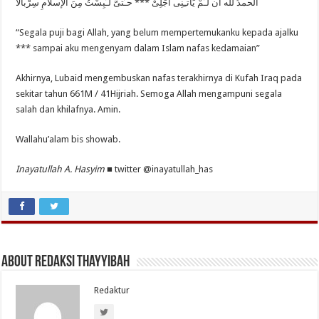
الحمدُ لله ان لـَمْ يَأتـِنِى أَجَلِىْ *** حـَتىَّ لـَبِسْتُ مِنَ اْلإسلامِ سِرْبالا
“Segala puji bagi Allah, yang belum mempertemukanku kepada ajalku
*** sampai aku mengenyam dalam Islam nafas kedamaian”
Akhirnya, Lubaid mengembuskan nafas terakhirnya di Kufah Iraq pada
sekitar tahun 661M / 41Hijriah. Semoga Allah mengampuni segala
salah dan khilafnya. Amin.
Wallahu’alam bis showab.
Inayatullah A. Hasyim ■
twitter @inayatullah_has
About Redaksi Thayyibah
Redaktur