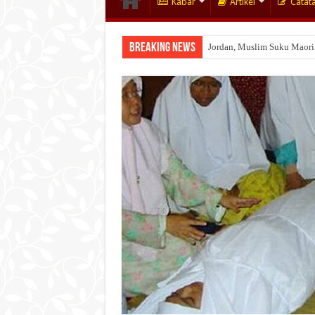
Kabar
Artikel
Catat
Breaking News
Jordan, Muslim Suku Maori
Wakaf Emas Muktamar