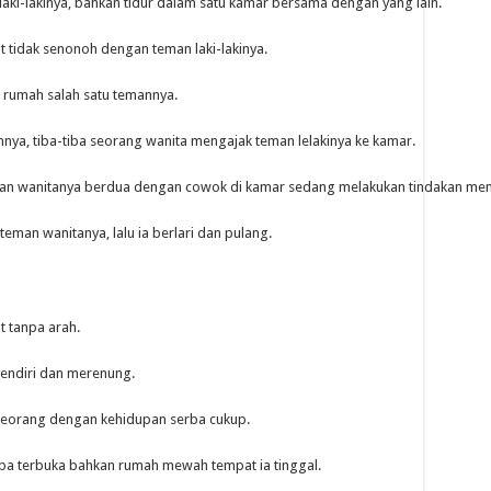
ki-lakinya, bahkan tidur dalam satu kamar bersama dengan yang lain.
t tidak senonoh dengan teman laki-lakinya.
i rumah salah satu temannya.
ya, tiba-tiba seorang wanita mengajak teman lelakinya ke kamar.
eman wanitanya berdua dengan cowok di kamar sedang melakukan tindakan me
man wanitanya, lalu ia berlari dan pulang.
t tanpa arah.
yendiri dan merenung.
 seorang dengan kehidupan serba cukup.
erba terbuka bahkan rumah mewah tempat ia tinggal.