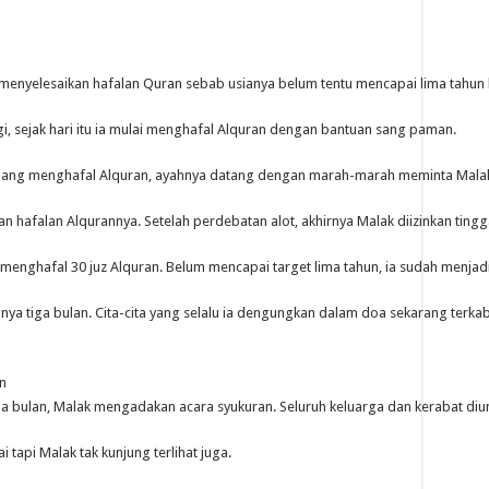
a menyelesaikan hafalan Quran sebab usianya belum tentu mencapai lima tahun
, sejak hari itu ia mulai menghafal Alquran dengan bantuan sang paman.
edang menghafal Alquran, ayahnya datang dengan marah-marah meminta Malak
an hafalan Alqurannya. Setelah perdebatan alot, akhirnya Malak diizinkan tingg
menghafal 30 juz Alquran. Belum mencapai target lima tahun, ia sudah menjadi
ya tiga bulan. Cita-cita yang selalu ia dengungkan dalam doa sekarang terkab
n
ga bulan, Malak mengadakan acara syukuran. Seluruh keluarga dan kerabat di
tapi Malak tak kunjung terlihat juga.