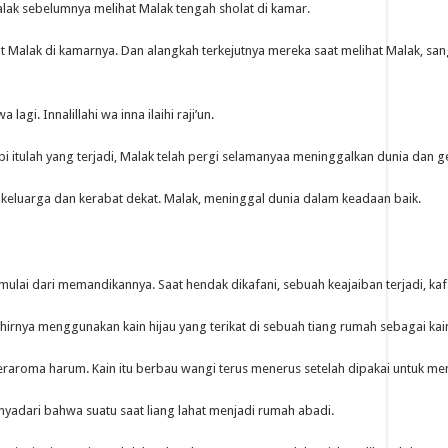
ak sebelumnya melihat Malak tengah sholat di kamar.
Malak di kamarnya. Dan alangkah terkejutnya mereka saat melihat Malak, san
agi. Innalillahi wa inna ilaihi raji’un.
i itulah yang terjadi, Malak telah pergi selamanyaa meninggalkan dunia dan 
 keluarga dan kerabat dekat. Malak, meninggal dunia dalam keadaan baik.
 mulai dari memandikannya. Saat hendak dikafani, sebuah keajaiban terjadi, kafa
hirnya menggunakan kain hijau yang terikat di sebuah tiang rumah sebagai kai
eraroma harum. Kain itu berbau wangi terus menerus setelah dipakai untuk me
enyadari bahwa suatu saat liang lahat menjadi rumah abadi.