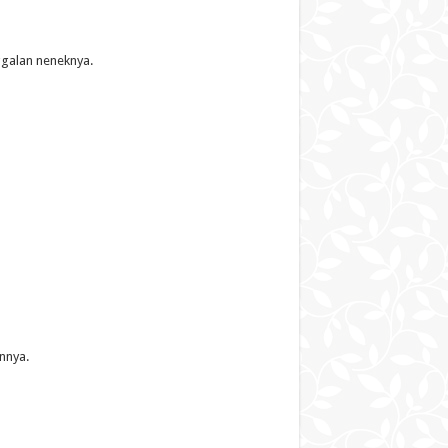
ggalan neneknya.
nnya.