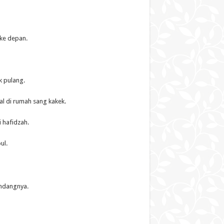
 ke depan.
 pulang.
al di rumah sang kakek.
 hafidzah.
ul.
undangnya.