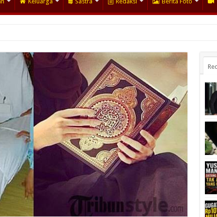
an
Keluarga
Sastra
Redaksi
Berita Foto
Rec