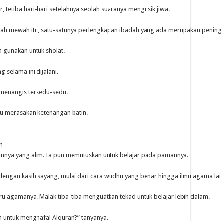
 tetiba hari-hari setelahnya seolah suaranya mengusik jiwa.
rumah mewah itu, satu-satunya perlengkapan ibadah yang ada merupakan penin
 gunakan untuk sholat.
 selama ini dijalani.
 menangis tersedu-sedu.
ku merasakan ketenangan batin.
n
amannya yang alim. Ia pun memutuskan untuk belajar pada pamannya.
engan kasih sayang, mulai dari cara wudhu yang benar hingga ilmu agama lai
u agamanya, Malak tiba-tiba menguatkan tekad untuk belajar lebih dalam.
 untuk menghafal Alquran?” tanyanya.