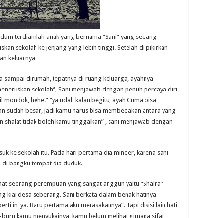
ndum terdiamlah anak yang bernama “Sani” yang sedang
n sekolah ke jenjang yang lebih tinggi. Setelah di pikirkan
an keluarnya.
ka sampai dirumah, tepatnya di ruang keluarga, ayahnya
eneruskan sekolah”, Sani menjawab dengan penuh percaya diri
mondok, hehe.” “ya udah kalau begitu, ayah Cuma bisa
n sudah besar, jadi kamu harus bisa membedakan antara yang
an shalat tidak boleh kamu tinggalkan” , sani menjawab dengan
asuk ke sekolah itu. Pada hari pertama dia minder, karena sani
 di bangku tempat dia duduk.
lihat seorang perempuan yang sangat anggun yaitu “Shaira”
ng kiai desa seberang. Sani berkata dalam benak hatinya
rti ini ya. Baru pertama aku merasakannya”. Tapi disisi lain hati
u-buru kamu menyukainya, kamu belum melihat gimana sifat