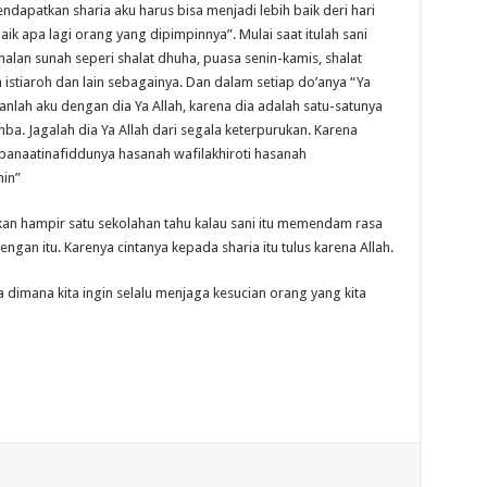
ndapatkan sharia aku harus bisa menjadi lebih baik deri hari
k apa lagi orang yang dipimpinnya”. Mulai saat itulah sani
alan sunah seperi shalat dhuha, puasa senin-kamis, shalat
 istiaroh dan lain sebagainya. Dan dalam setiap do’anya “Ya
nlah aku dengan dia Ya Allah, karena dia adalah satu-satunya
a. Jagalah dia Ya Allah dari segala keterpurukan. Karena
banaatinafiddunya hasanah wafilakhiroti hasanah
min”
n hampir satu sekolahan tahu kalau sani itu memendam rasa
dengan itu. Karenya cintanya kepada sharia itu tulus karena Allah.
sa dimana kita ingin selalu menjaga kesucian orang yang kita