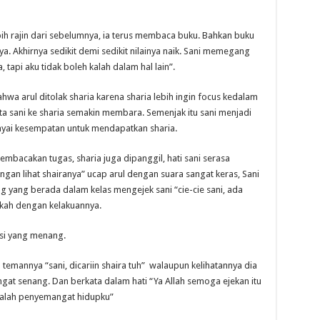
bih rajin dari sebelumnya, ia terus membaca buku. Bahkan buku
a. Akhirnya sedikit demi sedikit nilainya naik. Sani memegang
 tapi aku tidak boleh kalah dalam hal lain”.
hwa arul ditolak sharia karena sharia lebih ingin focus kedalam
ta sani ke sharia semakin membara. Semenjak itu sani menjadi
yai kesempatan untuk mendapatkan sharia.
embacakan tugas, sharia juga dipanggil, hati sani serasa
ngan lihat shairanya” ucap arul dengan suara sangat keras, Sani
g yang berada dalam kelas mengejek sani “cie-cie sani, ada
ingkah dengan kelakuannya.
si yang menang.
n temannya “sani, dicariin shaira tuh” walaupun kelihatannya dia
gat senang. Dan berkata dalam hati “Ya Allah semoga ejekan itu
adalah penyemangat hidupku”