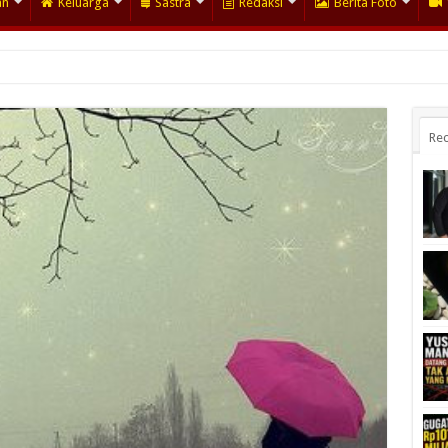
an
Keluarga
Sastra
Redaksi
Berita Foto
Rec