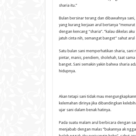
sharia itu.”
Bulan bersinar terang dan dibawahnya sani,
yang kurang kerjaan arul bertanya “menurut 
dengan kencang “sharia”. “kalau dikelas aku 
jatuh cinta nih, semangat banget” sahut aru
Satu bulan sani memperhatikan sharia, sani
pintar, manis, pendiem, sholehah, taat sam
banget. Sani semakin yakin bahwa sharia a
hidupnya.
Akan tetapi sani tidak mau mengungkapkannya
kelemahan dirinya jika dibandingkan kelebih
ujar sani dalam benak hatinya.
Pada suatu malam arul berbicara dengan san
menjabab dengan malas “bukannya ak nggak m
boleh nggak aku perjuangin hehe”, sahut aru