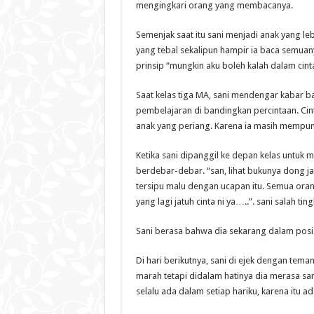
mengingkari orang yang membacanya.
Semenjak saat itu sani menjadi anak yang le
yang tebal sekalipun hampir ia baca semuany
prinsip “mungkin aku boleh kalah dalam cinta,
Saat kelas tiga MA, sani mendengar kabar ba
pembelajaran di bandingkan percintaan. Cin
anak yang periang. Karena ia masih mempun
Ketika sani dipanggil ke depan kelas untuk m
berdebar-debar. “san, lihat bukunya dong ja
tersipu malu dengan ucapan itu. Semua oran
yang lagi jatuh cinta ni ya…..”. sani salah t
Sani berasa bahwa dia sekarang dalam posi
Di hari berikutnya, sani di ejek dengan tema
marah tetapi didalam hatinya dia merasa san
selalu ada dalam setiap hariku, karena itu 