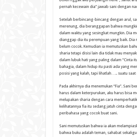
pernah kecewain dia” jawab sani dengan nad
Setelah berbincang-bincang dengan arul, san
merenung, dia beranggapan bahwa mungkin di
dalam waktu yang sesingkat mungkin. Dia 
dianggap dia itu perempuan yang baik. Dia
belum cocok. Kemudian ia memutuskan bahwa i
sharia tetapi disisi lain dia tidak mau menya
dalam lubuk hati yang paling dalam “Cinta it
bahagia, dalam hidup itu pasti ada yang me
posisi yang kalah, tapi lihatlah….. suatu sa
Pada akhirnya dia menemukan “Fia”. Sani berf
harus dalam keterpurukan, aku harus bisa 
melupakan sharia dengan cara memperhatika
kelihatannya fia itu sedang jatuh cinta denga
peribahasa yang cocok buat sani.
Sani memutuskan bahwa ia akan melampias
bahwa buku adalah teman, sahabat sekaligus