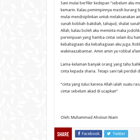
Sani mulai berfikir kedepan “sebelum aku me
kemarin. Kalau pemimpinnya masih kurang bai
mulai mendisiplinkan untuk melaksanakan am
sunah kobliah-bakdiah, tahajud, shalat sunah
Allah, kalau boleh aku meminta maka jodohka
perempuan yang hamba cintai selain ibu hamb
kebahagiaan dia kebahagiaan aku juga. Rob
wakinaazabannar. Amin amin ya robbal a’la
Lama-kelaman banyak orang yang tahu bahka
cinta kepada sharia. Tetapi sani tak perduli 
“cinta yang tulus karena Allah ialah suatu ra
cintai sebelum akad di ucapkan”
Oleh: Muhammad Ahsinun Niam
Facebook
Twitter
Share