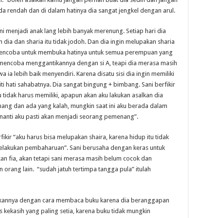
a rendah dan di dalam hatinya dia sangat jengkel dengan arul.
i menjadi anak lang lebih banyak merenung. Setiap hari dia
a dan sharia itu tidak jodoh. Dan dia ingin melupakan sharia
mencoba untuk membuka hatinya untuk semua perempuan yang
 mencoba menggantikannya dengan si A, teapi dia merasa masih
a lebih baik menyendiri. Karena disatu sisi dia ingin memiliki
kiti hati sahabatnya. Dia sangat bingung + bimbang. Sani berfikir
u tidak harus memiliki, apapun akan aku lakukan asalkan dia
nang dan ada yang kalah, mungkin saat ini aku berada dalam
at nanti aku pasti akan menjadi seorang pemenang”.
ikir “aku harus bisa melupakan shaira, karena hidup itu tidak
melakukan pembaharuan”. Sani berusaha dengan keras untuk
n fia, akan tetapi sani merasa masih belum cocok dan
n orang lain. “sudah jatuh tertimpa tangga pula” itulah
kannya dengan cara membaca buku karena dia beranggapan
 kekasih yang paling setia, karena buku tidak mungkin