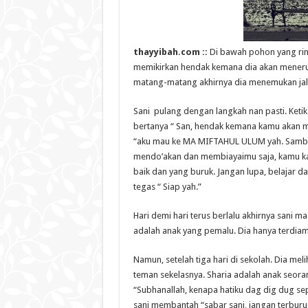
thayyibah.com ::
Di bawah pohon yang ri
memikirkan hendak kemana dia akan meneruska
matang-matang akhirnya dia menemukan jal
Sani pulang dengan langkah nan pasti. Keti
bertanya “ San, hendak kemana kamu akan m
“aku mau ke MA MIFTAHUL ULUM yah. Sambil 
mendo’akan dan membiayaimu saja, kamu ka
baik dan yang buruk. Jangan lupa, belajar d
tegas “ Siap yah.”
Hari demi hari terus berlalu akhirnya sani m
adalah anak yang pemalu. Dia hanya terdiam
Namun, setelah tiga hari di sekolah. Dia me
teman sekelasnya. Sharia adalah anak seora
“Subhanallah, kenapa hatiku dag dig dug sepe
sani membantah “sabar sani, jangan terbur