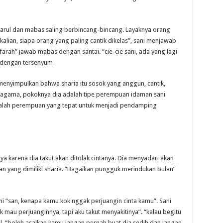
 arul dan mabas saling berbincang-bincang. Layaknya orang
kalian, siapa orang yang paling cantik dikelas”, sani menjawab
farah” jawab mabas dengan santai. “cie-cie sani, ada yang lagi
l dengan tersenyum
 menyimpulkan bahwa sharia itu sosok yang anggun, cantik,
a agama, pokoknya dia adalah tipe perempuan idaman sani
dalah perempuan yang tepat untuk menjadi pendamping
 karena dia takut akan ditolak cintanya. Dia menyadari akan
an yang dimiliki sharia. “Bagaikan pungguk merindukan bulan”
i “san, kenapa kamu kok nggak perjuangin cinta kamu”. Sani
au perjuanginnya, tapi aku takut menyakitinya”. “kalau begitu
l. “boleh asalkan kamu jangan pernah buat dia sedih dan jangan