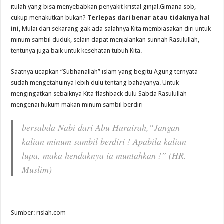
itulah yang bisa menyebabkan penyakit kristal ginjal.Gimana sob,
cukup menakutkan bukan?
Terlepas dari benar atau tidaknya hal
ini
, Mulai dari sekarang gak ada salahnya Kita membiasakan diri untuk
minum sambil duduk, selain dapat menjalankan sunnah Rasulullah,
tentunya juga baik untuk kesehatan tubuh Kita.
Saatnya ucapkan “Subhanallah” islam yang begitu Agung ternyata
sudah mengetahuinya lebih dulu tentang bahayanya. Untuk
mengingatkan sebaiknya Kita flashback dulu Sabda Rasulullah
mengenai hukum makan minum sambil berdiri
bersabda Nabi dari Abu Hurairah,“Jangan
kalian minum sambil berdiri ! Apabila kalian
lupa, maka hendaknya ia muntahkan !” (HR.
Muslim)
Sumber: rislah.com