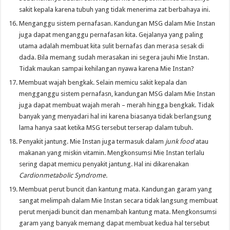
sakit kepala karena tubuh yang tidak menerima zat berbahaya ini.
Menganggu sistem pernafasan. Kandungan MSG dalam Mie Instan
juga dapat menganggu pernafasan kita. Gejalanya yang paling
utama adalah membuat kita sulit bernafas dan merasa sesak di
dada. Bila memang sudah merasakan ini segera jauhi Mie Instan.
Tidak maukan sampai kehilangan nyawa karena Mie Instan?
Membuat wajah bengkak. Selain memicu sakit kepala dan
mengganggu sistem pernafasn, kandungan MSG dalam Mie Instan
juga dapat membuat wajah merah – merah hingga bengkak. Tidak
banyak yang menyadari hal ini karena biasanya tidak berlangsung
lama hanya saat ketika MSG tersebut terserap dalam tubuh.
Penyakit jantung. Mie Instan juga termasuk dalam
junk food
atau
makanan yang miskin vitamin. Mengkonsumsi Mie Instan terlalu
sering dapat memicu penyakit jantung. Hal ini dikarenakan
Cardionmetabolic Syndrome.
Membuat perut buncit dan kantung mata. Kandungan garam yang
sangat melimpah dalam Mie Instan secara tidak langsung membuat
perut menjadi buncit dan menambah kantung mata. Mengkonsumsi
garam yang banyak memang dapat membuat kedua hal tersebut