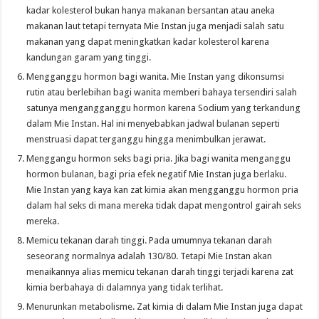
kadar kolesterol bukan hanya makanan bersantan atau aneka
makanan laut tetapi ternyata Mie Instan juga menjadi salah satu
makanan yang dapat meningkatkan kadar kolesterol karena
kandungan garam yang tinggi.
Mengganggu hormon bagi wanita. Mie Instan yang dikonsumsi
rutin atau berlebihan bagi wanita memberi bahaya tersendiri salah
satunya mengangganggu hormon karena Sodium yang terkandung
dalam Mie Instan. Hal ini menyebabkan jadwal bulanan seperti
menstruasi dapat terganggu hingga menimbulkan jerawat.
Menggangu hormon seks bagi pria. Jika bagi wanita menganggu
hormon bulanan, bagi pria efek negatif Mie Instan juga berlaku.
Mie Instan yang kaya kan zat kimia akan mengganggu hormon pria
dalam hal seks di mana mereka tidak dapat mengontrol gairah seks
mereka.
Memicu tekanan darah tinggi. Pada umumnya tekanan darah
seseorang normalnya adalah 130/80. Tetapi Mie Instan akan
menaikannya alias memicu tekanan darah tinggi terjadi karena zat
kimia berbahaya di dalamnya yang tidak terlihat.
Menurunkan metabolisme. Zat kimia di dalam Mie Instan juga dapat