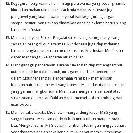
Keguguran bagi wanita hamil. Bagi para wanita yang sedang hamil,
hindarilah makan Mie Instan. Zat kimia dalam Mie Instan juga
pengawet yang kuat dapat menyebabkan keguguran. Jangan
sampai sesuatu yang sudah dinantikan anda sejak lama harus hilang
karena Mie Instan.
Memicu penyakit Stroke. Penyakit stroke yang sering menyerang
sebagian orang di dunia termasuk Indonesia juga dapat datang
karena mengkonsumsi rutin mengkonsumsi Mie Instan. Mie Instan
dapat menganggu kelancaran aliran darah.
Mengganggu pencernaan. Karena Mie Instan dapat menghambat
nutrisi masuk ke dalam tubuh, ini juga menjadikan pencernaan
dalam tubuh terganggu. Pencernaan yang baik memerlukan
bantuan nutrisi dan mineral yang banyak. Maka dari itu tidak sedikit
yang gemar mengkonsumsi Mie Instan mengalami sembelit atau
susah buang air besar. Bahkan dapat menyebabkan lambung dan
usus bocor.
Memicu sakit kepala. Mie Instan mengandung kadar MSG yang
sangat banyak. MSG sangat tidak baik untuk tubuh maupun otak
kita. Mengkonsumsi MSG dapat memberi efek ringan hingga serius.
Sederhananya adalah sakit kepala. MSG dapat memicu timbulnya