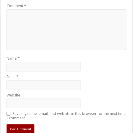
Comment
*
Name
*
Email
*
Website
Save my name, email, and website in this browser for the next time
I comment.