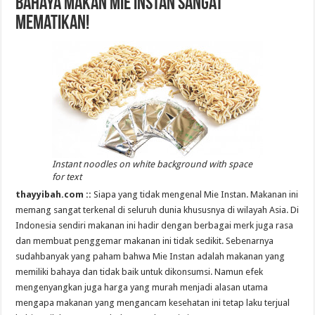
Bahaya Makan Mie Instan Sangat
Mematikan!
Instant noodles on white background with space
for text
thayyibah.com ::
Siapa yang tidak mengenal Mie Instan. Makanan ini
memang sangat terkenal di seluruh dunia khususnya di wilayah Asia. Di
Indonesia sendiri makanan ini hadir dengan berbagai merk juga rasa
dan membuat penggemar makanan ini tidak sedikit. Sebenarnya
sudahbanyak yang paham bahwa Mie Instan adalah makanan yang
memiliki bahaya dan tidak baik untuk dikonsumsi. Namun efek
mengenyangkan juga harga yang murah menjadi alasan utama
mengapa makanan yang mengancam kesehatan ini tetap laku terjual