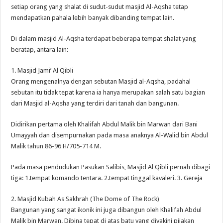
setiap orang yang shalat di sudut-sudut masjid Al-Aqsha tetap
mendapatkan pahala lebih banyak dibanding tempat lain.
Di dalam masjid Al-Aqsha terdapat beberapa tempat shalat yang
beratap, antara lain:
1. Masjid Jami’ Al Qibli
Orang mengenalnya dengan sebutan Masjid al-Aqsha, padahal
sebutan itu tidak tepat karena ia hanya merupakan salah satu bagian
dari Masjid al-Aqsha yang terdiri dari tanah dan bangunan.
Didirikan pertama oleh Khalifah Abdul Malik bin Marwan dari Bani
Umayyah dan disempurnakan pada masa anaknya Al-Walid bin Abdul
Malik tahun 86-96 H/705-714 M.
Pada masa pendudukan Pasukan Salibis, Masjid Al Qibli pernah dibagi
tiga: 1.tempat komando tentara. 2.tempat tinggal kavaleri. 3. Gereja
2. Masjid Kubah As Sakhrah (The Dome of The Rock)
Bangunan yang sangat ikonik ini juga dibangun oleh Khalifah Abdul
Malik bin Marwan. Dibina tepat di atas batu yang diyakini pijakan