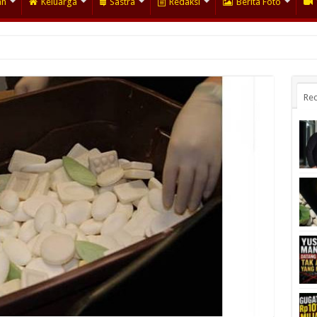
an
Keluarga
Sastra
Redaksi
Berita Foto
Rec