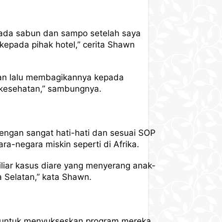
 pada sabun dan sampo setelah saya
epada pihak hotel,” cerita Shawn
kan lalu membagikannya kepada
kesehatan,” sambungnya.
dengan sangat hati-hati dan sesuai SOP
a-negara miskin seperti di Afrika.
miliar kasus diare yang menyerang anak-
a Selatan,” kata Shawn.
n untuk menyukseskan program mereka.