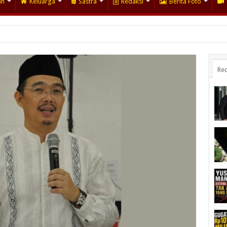
an
Keluarga
Sastra
Redaksi
Berita Foto
Rec