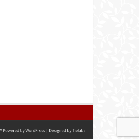
*
Powered by
WordPress
| Designed by
Tielabs