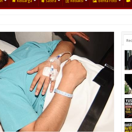
an
Keluarga
Sastra
Redaksi
Berita Foto
Rec