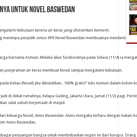
anya untuk Novel Baswedan
engalami kebutaan karena air keras yang disiramkan kemarin.
ng menimpa penyidik senior KPK Novel Baswedan membuatnya menderita luka d
arga bernama Asmuni. Melalui akun facebooknya pada Selasa (11/4) ia mengat
dian penyiraman air keras membuat Novel sampai mengalami kebutaan.
ada beliau (Novel) jika dibutuhkan.. 100% gratis!” tulis Asmuni dalam kolom 
di di dekat rumahnya, Kelapa Gading, Jakarta Utara, Jumat (11/2) pagi. Peristiw
kan salat subuh berjemaah di masjid.
ari keluarga Novel, Anies Baswedan. Anies mengaku terharu dengan niatan 
stri Anies Baswedan.
agai perjuangan bangsa untuk membebaskan negeri ini dari korupsi. Orang tua 