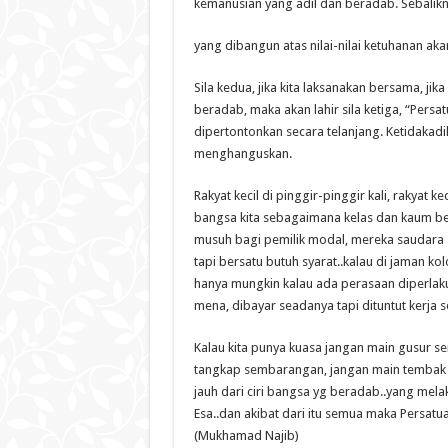
kemanusian yang adil dan beradab. Sebalik
yang dibangun atas nilai-nilai ketuhanan ak
Sila kedua, jika kita laksanakan bersama, 
beradab, maka akan lahir sila ketiga, “Persa
dipertontonkan secara telanjang. Ketidakad
menghanguskan.
Rakyat kecil di pinggir-pinggir kali, rakyat
bangsa kita sebagaimana kelas dan kaum be
musuh bagi pemilik modal, mereka saudara s
tapi bersatu butuh syarat..kalau di jaman ko
hanya mungkin kalau ada perasaan diperlaku
mena, dibayar seadanya tapi dituntut kerja s
Kalau kita punya kuasa jangan main gusur 
tangkap sembarangan, jangan main tembak s
jauh dari ciri bangsa yg beradab..yang mel
Esa..dan akibat dari itu semua maka Persatu
(Mukhamad Najib)