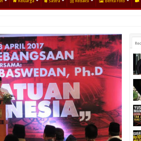
an
Keluarga
Sastra
Redaksi
Berita Foto
Rec