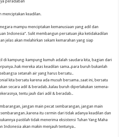
nya peradaban
an menciptakan keadilan.
jika negara mampu menciptakan kemanusiaan yang adil dan
tuan Indonesia”. Sulit membangun persatuan jika ketidakadilan
ilan jelas akan melahirkan sekam kemarahan yang siap
 kecil di kampung-kampung kumuh adalah saudara kita, bagian dari
rpunya..hak mereka atas keadilan sama..para buruh bukanlah
ebangsa setanah air yang harus bersatu..
lonial kita bersatu karena ada musuh bersama..saat ini, bersatu
kan secara adil & beradab..kalau buruh diperlakukan semena-
ekerasnya, tentu jauh dari adil & beradab..
sembarangan, jangan main pecat sembarangan, jangan main
embarangan..karena itu cermin dari tidak adanya keadilan dan
akukannya pastilah tidak menerima eksistensi Tuhan Yang Maha
an Indonesia akan makin menjauh tentunya..