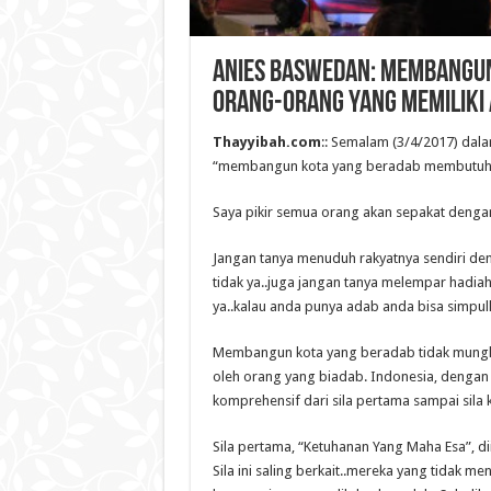
Anies Baswedan: Membangu
Orang-orang yang Memiliki
Thayyibah.com
:: Semalam (3/4/2017) dal
“membangun kota yang beradab membutuhka
Saya pikir semua orang akan sepakat dengan 
Jangan tanya menuduh rakyatnya sendiri de
tidak ya..juga jangan tanya melempar hadiah
ya..kalau anda punya adab anda bisa simpulk
Membangun kota yang beradab tidak mungki
oleh orang yang biadab. Indonesia, dengan
komprehensif dari sila pertama sampai sila k
Sila pertama, “Ketuhanan Yang Maha Esa”, di
Sila ini saling berkait..mereka yang tidak m