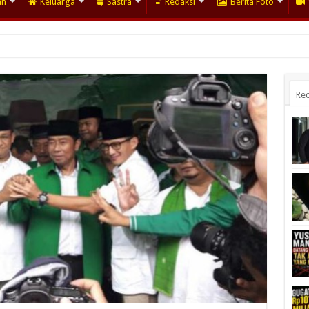
an
Keluarga
Sastra
Redaksi
Berita Foto
Rec