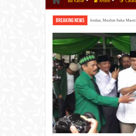
Kabar
Artikel
Catat
Breaking News
Jordan, Muslim Suku Maori
Wakaf Emas Muktamar