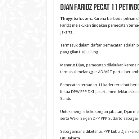
Djan Faridz Pecat 11 Peting
Thayyibah.com
:: Karena berbeda pilihan 
Faridz melakukan tindakan pemecatan terh
Jakarta.
Termasuk dalam daftar pemecatan adalah p
panggilan Haji Lulung.
Menurut Djan, pemecatan dilakukan karena
termasuk melanggar AD/ART partai berlamb
Pemecatan terhadap 11 kader tersebut berlak
Ketua DPW PPP DKI Jakarta mendeklarasika
Sandi.
Untuk mengisi kekosongan jabatan, Djan m
serta Wakil Sekjen DPP PPP Sudarto sebagai 
Sebagaimana diketahui, PPP kubu Djan Far
DKI Jakarta.