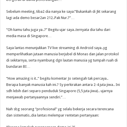
Sebelum meeting, tiba2 dia nanya ke saya:”Bukankah di Jkt sekarang
lagi ada demo besar2an 212..Pak Nur.?”…
“Oh kamu tahu juga ya..?” Begitu ujar saya..ternyata dia tahu dari
media masa di Singapore…
Saya lantas menunjukkan TV live streaming di Android saya..yg
memperlihatkan jutaan manusia berjubel di Monas dan jalan protokol
di sekitarnya, serta nyambung dgn lautan manusia yg tumpah ruah di
bundaran BI…
“How amazing is it..” begitu komentar Jo setengah tak percaya..
Berapa banyak manusia kah ini.? Sy perkirakan antara 2-4 juta jiwa.. Ini
sdh lebih dari separo penduduk Singapore (5,5 juta jiwa).. ujarnya
menjawab pertanyaannya sendiri.”…
Nah sbg seorang “profesional” yg selalu bekerja secara terencana
dan sistematis..dia lantas melempar rentetan pertanyaan: