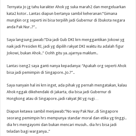
Ternyata Jo jg tahu karakter Ahok yg suka marah2 dan mengeluarkan
kata2 kotor.. Lantas diapun bertanya sambil keheranan:”Gimana
mungkin org seperti ini bisa terpilih jadi Gubernur di Ibukota negara
anda Pak Nur..?”..
Saya langsung jawab:”Dia jadi Gub DKI krn menggantikan Jokowi yg
naik jadi Presiden RI, jadi yg dipilih rakyat DKI waktu itu adalah figur
Jokowi, bukan Ahok..” Oohh gitu ya..ujarnya maklum..
Lantas iseng2 saya ganti nanya kepadanya: “Apakah org seperti Ahok
bisa jadi pemimpin di Singapore..Jo.?”..
Saya nanyain hal ini krn inget, ada pihak yg pernah mengatakan, kalau
Ahok nggak dikehendaki di Jakarta, dia bisa jadi Gubernur di
Hongkong atau di Singapore..jadi rakyat Jkt yg rugi…
Diapun ketawa sambil menjawab:”No way Pak Nur..di Singapore
seorang pemimpin hrs mempunya standar moral dan etika yg tinggi..
dia hrs mengayomi dan bukan mencari musuh.. dia hrs bisa jadi
teladan bagi warganya..”