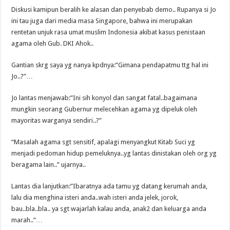
Diskusi kamipun beralih ke alasan dan penyebab demo.. Rupanya si Jo
ini tau juga dari media masa Singapore, bahwa ini merupakan
rentetan unjuk rasa umat muslim Indonesia akibat kasus penistaan
agama oleh Gub. DKI Ahok..
Gantian skrg saya yg nanya kpdnya:”Gimana pendapatmu ttg hal ini
Jo..?”…
Jo lantas menjawab:”Ini sih konyol dan sangat fatal..bagaimana
mungkin seorang Gubernur melecehkan agama yg dipeluk oleh
mayoritas warganya sendiri..?”
“Masalah agama sgt sensitif, apalagi menyangkut Kitab Suci yg
menjadi pedoman hidup pemeluknya..yg lantas dinistakan oleh org yg
beragama lain..” ujarnya..
Lantas dia lanjutkan:”Ibaratnya ada tamu yg datang kerumah anda,
lalu dia menghina isteri anda..wah isteri anda jelek, jorok,
bau..bla..bla.. ya sgt wajarlah kalau anda, anak2 dan keluarga anda
marah..”…