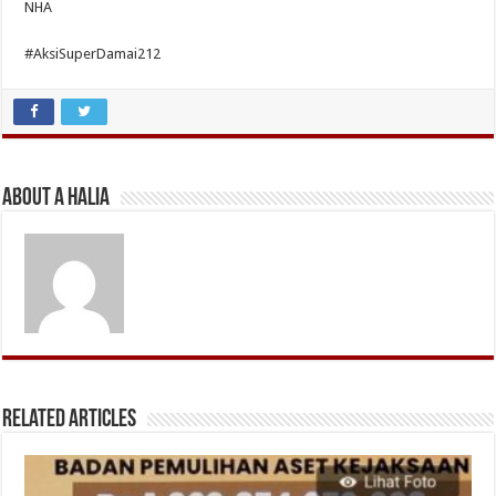
NHA
#AksiSuperDamai212
About A Halia
Related Articles