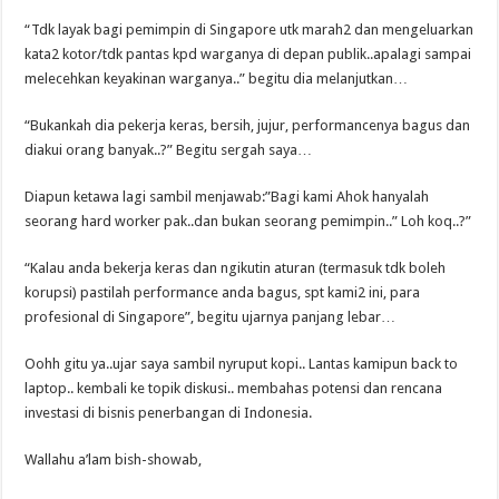
“Tdk layak bagi pemimpin di Singapore utk marah2 dan mengeluarkan
kata2 kotor/tdk pantas kpd warganya di depan publik..apalagi sampai
melecehkan keyakinan warganya..” begitu dia melanjutkan…
“Bukankah dia pekerja keras, bersih, jujur, performancenya bagus dan
diakui orang banyak..?” Begitu sergah saya…
Diapun ketawa lagi sambil menjawab:”Bagi kami Ahok hanyalah
seorang hard worker pak..dan bukan seorang pemimpin..” Loh koq..?”
“Kalau anda bekerja keras dan ngikutin aturan (termasuk tdk boleh
korupsi) pastilah performance anda bagus, spt kami2 ini, para
profesional di Singapore”, begitu ujarnya panjang lebar…
Oohh gitu ya..ujar saya sambil nyruput kopi.. Lantas kamipun back to
laptop.. kembali ke topik diskusi.. membahas potensi dan rencana
investasi di bisnis penerbangan di Indonesia.
Wallahu a’lam bish-showab,