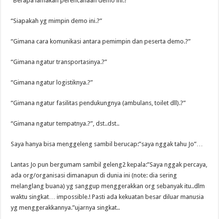
“Berapa lamakah perencanaan demo ini.?”
“Siapakah yg mimpin demo ini.?”
“Gimana cara komunikasi antara pemimpin dan peserta demo.?”
“Gimana ngatur transportasinya.?”
“Gimana ngatur logistiknya.?”
“Gimana ngatur fasilitas pendukungnya (ambulans, toilet dll).?”
“Gimana ngatur tempatnya.?”, dst..dst..
Saya hanya bisa menggeleng sambil berucap:”saya nggak tahu Jo”…
Lantas Jo pun bergumam sambil geleng2 kepala:”Saya nggak percaya,
ada org/organisasi dimanapun di dunia ini (note: dia sering
melanglang buana) yg sanggup menggerakkan org sebanyak itu..dlm
waktu singkat… impossible.! Pasti ada kekuatan besar diluar manusia
yg menggerakkannya.”ujarnya singkat..