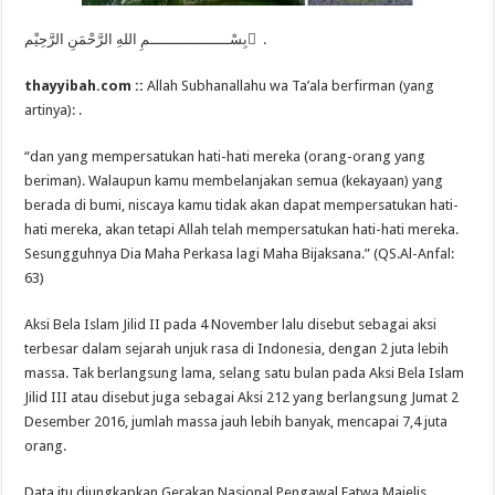
ﺑِﺴْــــــــــــــــــﻢِ ﺍﻟﻠﻪِ ﺍﻟﺮَّﺣْﻤَﻦِ ﺍﻟﺮَّﺣِﻴْﻢ َ .
thayyibah.com ::
Allah Subhanallahu wa Ta’ala berfirman (yang
artinya): .
“dan yang mempersatukan hati-hati mereka (orang-orang yang
beriman). Walaupun kamu membelanjakan semua (kekayaan) yang
berada di bumi, niscaya kamu tidak akan dapat mempersatukan hati-
hati mereka, akan tetapi Allah telah mempersatukan hati-hati mereka.
Sesungguhnya Dia Maha Perkasa lagi Maha Bijaksana.” (QS.Al-Anfal:
63)
Aksi Bela Islam Jilid II pada 4 November lalu disebut sebagai aksi
terbesar dalam sejarah unjuk rasa di Indonesia, dengan 2 juta lebih
massa. Tak berlangsung lama, selang satu bulan pada Aksi Bela Islam
Jilid III atau disebut juga sebagai Aksi 212 yang berlangsung Jumat 2
Desember 2016, jumlah massa jauh lebih banyak, mencapai 7,4 juta
orang.
Data itu diungkapkan Gerakan Nasional Pengawal Fatwa Majelis