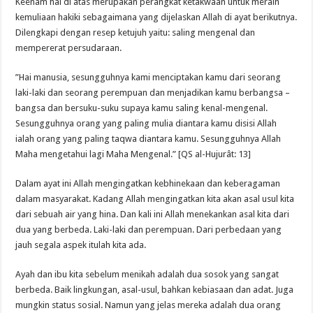
Keenam hal di atas merupakan perangkat ketakwaan untuk meraih
kemuliaan hakiki sebagaimana yang dijelaskan Allah di ayat berikutnya.
Dilengkapi dengan resep ketujuh yaitu: saling mengenal dan
mempererat persudaraan.
”Hai manusia, sesungguhnya kami menciptakan kamu dari seorang
laki-laki dan seorang perempuan dan menjadikan kamu berbangsa –
bangsa dan bersuku-suku supaya kamu saling kenal-mengenal.
Sesungguhnya orang yang paling mulia diantara kamu disisi Allah
ialah orang yang paling taqwa diantara kamu. Sesungguhnya Allah
Maha mengetahui lagi Maha Mengenal.” [QS al-Hujurât: 13]
Dalam ayat ini Allah mengingatkan kebhinekaan dan keberagaman
dalam masyarakat. Kadang Allah mengingatkan kita akan asal usul kita
dari sebuah air yang hina. Dan kali ini Allah menekankan asal kita dari
dua yang berbeda. Laki-laki dan perempuan. Dari perbedaan yang
jauh segala aspek itulah kita ada.
Ayah dan ibu kita sebelum menikah adalah dua sosok yang sangat
berbeda. Baik lingkungan, asal-usul, bahkan kebiasaan dan adat. Juga
mungkin status sosial. Namun yang jelas mereka adalah dua orang