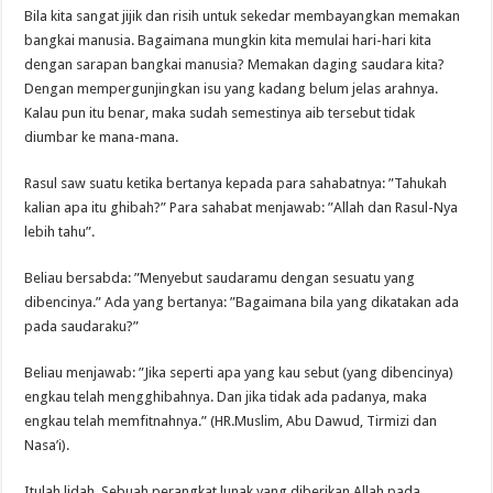
Bila kita sangat jijik dan risih untuk sekedar membayangkan memakan
bangkai manusia. Bagaimana mungkin kita memulai hari-hari kita
dengan sarapan bangkai manusia? Memakan daging saudara kita?
Dengan mempergunjingkan isu yang kadang belum jelas arahnya.
Kalau pun itu benar, maka sudah semestinya aib tersebut tidak
diumbar ke mana-mana.
Rasul saw suatu ketika bertanya kepada para sahabatnya: ”Tahukah
kalian apa itu ghibah?” Para sahabat menjawab: ”Allah dan Rasul-Nya
lebih tahu”.
Beliau bersabda: ”Menyebut saudaramu dengan sesuatu yang
dibencinya.” Ada yang bertanya: ”Bagaimana bila yang dikatakan ada
pada saudaraku?”
Beliau menjawab: ”Jika seperti apa yang kau sebut (yang dibencinya)
engkau telah mengghibahnya. Dan jika tidak ada padanya, maka
engkau telah memfitnahnya.” (HR.Muslim, Abu Dawud, Tirmizi dan
Nasa’i).
Itulah lidah. Sebuah perangkat lunak yang diberikan Allah pada