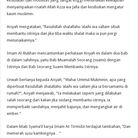
kesibukan dan mobilitas yang sangat itnggi menunaikan kewajiban
menyampaikan risalah Allah Azza wa Jalla dan kesibukan mengatur
kaum muslimin.
Aisyah mengatakan, “Rasulullah shalallahu ‘alaihi wa sallam sibuk
membantu istrinya dan jika tiba waktu shalat maka ia pun pergi
menunaikannya.”
Imam Al-Bukhari mencantumkan perkataan Aisyah ini dalam dua bab
di dalam sahihnya, yaitu Bab Muamalah Seorang (suami) dengan
Istrinya dan Bab Seorang Suami Membantu Istrinya.
Urwah bertanya kepada Aisyah, “Wahai Ummul Mukminin, apa yang
diperbuat Rasulullah shalallahu ‘alaihi wa sallam jika ia bersamamu di
rumah?”, Aisyah menjawab, “Ia melakukan seperti yang dilakukan
salah seorang dari kalian jika sedang membantu istrinya, ia
memperbaiki sandalnya, menjahit bajunya, dan mengangkat air di
ember.”
Dalam kitab Syama’il karya Imam At-Tirmidzi terdapat tambahan, “Dan
memerah susu kambingnya…”