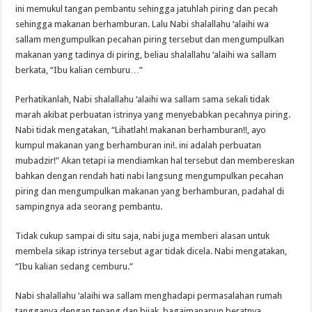
ini memukul tangan pembantu sehingga jatuhlah piring dan pecah
sehingga makanan berhamburan. Lalu Nabi shalallahu ‘alaihi wa
sallam mengumpulkan pecahan piring tersebut dan mengumpulkan
makanan yang tadinya di piring, beliau shalallahu ‘alaihi wa sallam
berkata, “Ibu kalian cemburu…”
Perhatikanlah, Nabi shalallahu ‘alaihi wa sallam sama sekali tidak
marah akibat perbuatan istrinya yang menyebabkan pecahnya piring.
Nabi tidak mengatakan, “Lihatlah! makanan berhamburan!!, ayo
kumpul makanan yang berhamburan ini!. ini adalah perbuatan
mubadzir!” Akan tetapi ia mendiamkan hal tersebut dan membereskan
bahkan dengan rendah hati nabi langsung mengumpulkan pecahan
piring dan mengumpulkan makanan yang berhamburan, padahal di
sampingnya ada seorang pembantu.
Tidak cukup sampai di situ saja, nabi juga memberi alasan untuk
membela sikap istrinya tersebut agar tidak dicela. Nabi mengatakan,
“Ibu kalian sedang cemburu.”
Nabi shalallahu ‘alaihi wa sallam menghadapi permasalahan rumah
tangganya dengan tenang dan bijak, bagaimanapun beratnya