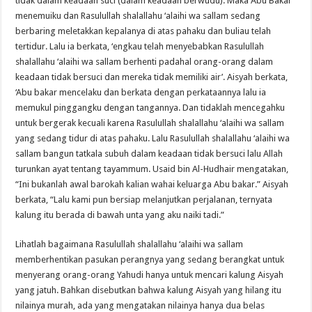
tidak dalam keadaan suci (dalam keadaan berwudu). Maka Abu Bakar
menemuiku dan Rasulullah shalallahu ‘alaihi wa sallam sedang
berbaring meletakkan kepalanya di atas pahaku dan buliau telah
tertidur. Lalu ia berkata, ‘engkau telah menyebabkan Rasulullah
shalallahu ‘alaihi wa sallam berhenti padahal orang-orang dalam
keadaan tidak bersuci dan mereka tidak memiliki air’. Aisyah berkata,
‘Abu bakar mencelaku dan berkata dengan perkataannya lalu ia
memukul pinggangku dengan tangannya. Dan tidaklah mencegahku
untuk bergerak kecuali karena Rasulullah shalallahu ‘alaihi wa sallam
yang sedang tidur di atas pahaku. Lalu Rasulullah shalallahu ‘alaihi wa
sallam bangun tatkala subuh dalam keadaan tidak bersuci lalu Allah
turunkan ayat tentang tayammum. Usaid bin Al-Hudhair mengatakan,
“Ini bukanlah awal barokah kalian wahai keluarga Abu bakar.” Aisyah
berkata, “Lalu kami pun bersiap melanjutkan perjalanan, ternyata
kalung itu berada di bawah unta yang aku naiki tadi.”
Lihatlah bagaimana Rasulullah shalallahu ‘alaihi wa sallam
memberhentikan pasukan perangnya yang sedang berangkat untuk
menyerang orang-orang Yahudi hanya untuk mencari kalung Aisyah
yang jatuh. Bahkan disebutkan bahwa kalung Aisyah yang hilang itu
nilainya murah, ada yang mengatakan nilainya hanya dua belas