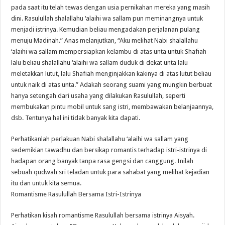
pada saat itu telah tewas dengan usia pernikahan mereka yang masih
dini. Rasulullah shalallahu ‘alaihi wa sallam pun meminangnya untuk
menjadi istrinya. Kemudian beliau mengadakan perjalanan pulang
menuju Madinah.” Anas melanjutkan, “Aku melihat Nabi shalallahu
‘alaihi wa sallam mempersiapkan kelambu di atas unta untuk Shafiah
lalu beliau shalallahu ‘alaihi wa sallam duduk di dekat unta lalu
meletakkan lutut, lalu Shafiah menginjakkan kakinya di atas lutut beliau
untuk naik di atas unta.” Adakah seorang suami yang mungkin berbuat
hanya setengah dari usaha yang dilakukan Rasulullah, seperti
membukakan pintu mobil untuk sang istri, membawakan belanjaannya,
dsb. Tentunya hal ini tidak banyak kita dapati.
Perhatikanlah perlakuan Nabi shalallahu ‘alaihi wa sallam yang
sedemikian tawadhu dan bersikap romantis terhadap istri-istrinya di
hadapan orang banyak tanpa rasa gengsi dan canggung. Inilah
sebuah qudwah sri teladan untuk para sahabat yang melihat kejadian
itu dan untuk kita semua.
Romantisme Rasulullah Bersama Istri-Istrinya
Perhatikan kisah romantisme Rasulullah bersama istrinya Aisyah.