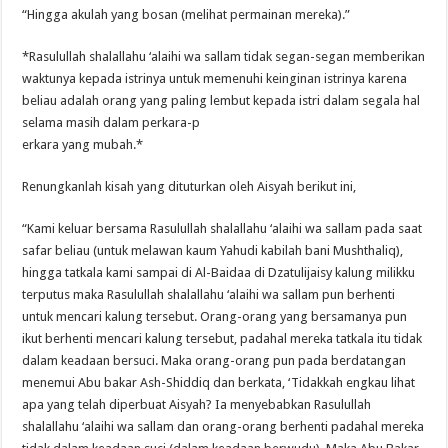
“Hingga akulah yang bosan (melihat permainan mereka).”
*Rasulullah shalallahu ‘alaihi wa sallam tidak segan-segan memberikan
waktunya kepada istrinya untuk memenuhi keinginan istrinya karena
beliau adalah orang yang paling lembut kepada istri dalam segala hal
selama masih dalam perkara-p
erkara yang mubah.*
Renungkanlah kisah yang dituturkan oleh Aisyah berikut ini,
“Kami keluar bersama Rasulullah shalallahu ‘alaihi wa sallam pada saat
safar beliau (untuk melawan kaum Yahudi kabilah bani Mushthaliq),
hingga tatkala kami sampai di Al-Baidaa di Dzatulijaisy kalung milikku
terputus maka Rasulullah shalallahu ‘alaihi wa sallam pun berhenti
untuk mencari kalung tersebut. Orang-orang yang bersamanya pun
ikut berhenti mencari kalung tersebut, padahal mereka tatkala itu tidak
dalam keadaan bersuci. Maka orang-orang pun pada berdatangan
menemui Abu bakar Ash-Shiddiq dan berkata, ‘Tidakkah engkau lihat
apa yang telah diperbuat Aisyah? Ia menyebabkan Rasulullah
shalallahu ‘alaihi wa sallam dan orang-orang berhenti padahal mereka