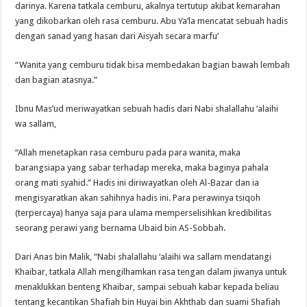
darinya. Karena tatkala cemburu, akalnya tertutup akibat kemarahan
yang dikobarkan oleh rasa cemburu. Abu Ya’la mencatat sebuah hadis
dengan sanad yang hasan dari Aisyah secara marfu’
“Wanita yang cemburu tidak bisa membedakan bagian bawah lembah
dan bagian atasnya.”
Ibnu Mas’ud meriwayatkan sebuah hadis dari Nabi shalallahu ‘alaihi
wa sallam,
“Allah menetapkan rasa cemburu pada para wanita, maka
barangsiapa yang sabar terhadap mereka, maka baginya pahala
orang mati syahid.” Hadis ini diriwayatkan oleh Al-Bazar dan ia
mengisyaratkan akan sahihnya hadis ini. Para perawinya tsiqoh
(terpercaya) hanya saja para ulama memperselisihkan kredibilitas
seorang perawi yang bernama Ubaid bin AS-Sobbah.
Dari Anas bin Malik, “Nabi shalallahu ‘alaihi wa sallam mendatangi
Khaibar, tatkala Allah mengilhamkan rasa tengan dalam jiwanya untuk
menaklukkan benteng Khaibar, sampai sebuah kabar kepada beliau
tentang kecantikan Shafiah bin Huyai bin Akhthab dan suami Shafiah