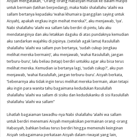
Aisyah mengatakan, “Orang-orang Habasyah masuk ke dalam masjid
untuk bermain (latihan berpedang), maka Nabi shalallahu ‘alaihi wa
sallam bertanya kepadaku ‘wahai khumaira (panggilan saying untuk
Aisyah), apakah engkau ingin meihat mereka?’, aku menjawab, ‘iya’.
Nabi shalallahu ‘alaihi wa sallam lalu berdiri di pintu, lalu aku
mendatanginya dan aku letakkan daguku di atas pundaknya kemudian
aku sandarkan wajahku di pipinya. (setelah agak lama) Rasulullah
shalallahu ‘alaihi wa sallam pun bertanya, ‘sudah cukup (engkau
melihat mereka bermain)’, aku menjawab, ‘wahai Rasulullah, jangan
terburu-buru’, lalu beliau (tetap) berdiri untukku agar aku bisa terus
melihat mereka. Kemudian ia bertanya lagi, ‘sudah cukup?’, aku pun
menjawab, ‘wahai Rasulullah, jangan terburu-buru’. Aisyah berkata,
‘Sebenarnya aku tidak ingin terus melihat mereka bermain, akan tetapi
aku ingin para wanita tahu bagaimana kedudukan Rasulullah
shalallahu ‘alaihi wa sallam di sisiku dan kedudukanku di sisi Rasulullah
shalallahu ‘alaihi wa sallam”
Lihatlah bagaiaman tawadhu-nya Nabi shalallahu ‘alaihi wa sallam
untuk berdiri menemani Aisyah menyaksikan permainan orang-orang
Habasyah, bahkan beliau terus berdiri hingga memenuhi keinginan
Aisyah sebagaimana perkataan Aisyah dalam riwayat yang lain,