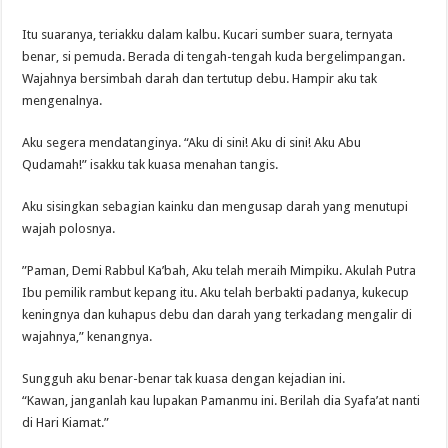
Itu suaranya, teriakku dalam kalbu. Kucari sumber suara, ternyata
benar, si pemuda. Berada di tengah-tengah kuda bergelimpangan.
Wajahnya bersimbah darah dan tertutup debu. Hampir aku tak
mengenalnya.
Aku segera mendatanginya. “Aku di sini! Aku di sini! Aku Abu
Qudamah!” isakku tak kuasa menahan tangis.
Aku sisingkan sebagian kainku dan mengusap darah yang menutupi
wajah polosnya.
”Paman, Demi Rabbul Ka’bah, Aku telah meraih Mimpiku. Akulah Putra
Ibu pemilik rambut kepang itu. Aku telah berbakti padanya, kukecup
keningnya dan kuhapus debu dan darah yang terkadang mengalir di
wajahnya,” kenangnya.
Sungguh aku benar-benar tak kuasa dengan kejadian ini.
“Kawan, janganlah kau lupakan Pamanmu ini. Berilah dia Syafa’at nanti
di Hari Kiamat.”