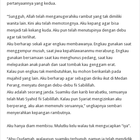
pertanyaannya yang kedua.
“Sungguh, Allah telah menganugerahiku rambut yang tak dimiliki
wanita lain. Kini aku telah memotongnya. Aku kepang agar bisa
menjadi tali kekang kuda. Aku pun telah menutupinya dengan debu
agar tak terlihat.
Aku berharap sekali agar engkau membawanya. Engkau gunakan saat
menggempur musuh, saat jiwa kepahlawananmu merabung. Engkau
gunakan bersamaan saat kau menghunus pedang, saat kau
melepaskan anak panah dan saat tombak kau genggam erat.
Kalau pun engkau tak membutuhkan, ku mohon berikanlah pada
mujahid yang lain. Aku berharap agar sebagian diriku ikut di Medan
Perang, menyatu dengan debu-debu fii Sabilillah.
Aku adalah seorang janda. Suamiku dan karib kerabatku, semuanya
telah Mati Syahid fii Sabilillah. Kalau pun Syariat mengizinkan aku
berperang, aku akan memenuhi seruannya,” ungkapnya sembari
menyerahkan kepangan rambutnya.
Aku hanya diam membisu. Mulutku kelu walau tuk mengucapkan “iya”.
”Abu Qudamah, walaupun suamiku terbunuh, namun ia telah mendidik