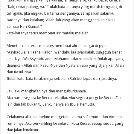
“Saat kumeninggalkannya kali ini, ia mengharapkanku cepat kembali.
“Kak, cepat pulang, ya.” Itulah kata-katanya yang masih terngiang di
telingaku. Jika engkau bertemu dengannya, sampaikan salamku
padanya dan katakan; “Allah-lah yang akan menggantikan Kakak
sampai Hari Kiamat.”
kata-katanya terus membuat air mataku meleleh.
Menetes dan terus menetes membuat aliran sungai di pipi.
”Asyhadu alla ilaaha illalloh, wahdahu laa syarikalah, sungguh benar
janji-Nya. Wa Asyhadu anna Muhammadarrosululloh. Inilah apa yang
dijanjikan Allah dan Rasul-Nya dan Nyatalah apa yang dijanjikan Allah
dan Rasul-Nya.”
Itulah kata-kata terakhirnya sebelum Ruh berlepas dari jasadnya.
Lalu aku mengkafaninya dan menguburkannya.
Aku harus segera ke Recca, tekadku. Aku segera pergi ke Recca. Tak
lain dan tak bukan tujuanku hanyalah Ibu si Pemuda.
Celakanya aku, aku belum mengetahui nama si Pemuda dan dimana
rumahnya. Aku berkelililing ke seluruh kota Recca. Setiap sudut, gang
dan jalan kutelusuri.