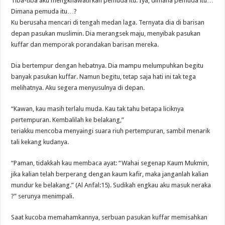
Tiba-tiba aku mengkhawatirkan pemuda itu. Iya, dimana pemuda itu…
Dimana pemuda itu…?
Ku berusaha mencari di tengah medan laga. Ternyata dia di barisan
depan pasukan muslimin. Dia merangsek maju, menyibak pasukan
kuffar dan memporak porandakan barisan mereka.
Dia bertempur dengan hebatnya. Dia mampu melumpuhkan begitu
banyak pasukan kuffar. Namun begitu, tetap saja hati ini tak tega
melihatnya. Aku segera menyusulnya di depan.
“Kawan, kau masih terlalu muda. Kau tak tahu betapa liciknya
pertempuran. Kembalilah ke belakang,”
teriakku mencoba menyaingi suara riuh pertempuran, sambil menarik
tali kekang kudanya.
“Paman, tidakkah kau membaca ayat: “Wahai segenap Kaum Mukmin,
jika kalian telah berperang dengan kaum kafir, maka janganlah kalian
mundur ke belakang.” (Al Anfal:15). Sudikah engkau aku masuk neraka
?” serunya menimpali.
Saat kucoba memahamkannya, serbuan pasukan kuffar memisahkan