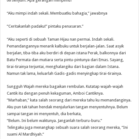
tersenyum. Apa gerangan mimpimu?”
“Aku mimpi indah sekali. Membuatku bahagia,” jawabnya
”Ceritakanlah padaku!” pintaku penasaran.”
“Aku seperti di sebuah Taman Hijau nan permai. Indah sekali.
Pemandangannya menarik kalbuku untuk berjalan-jalan. Saat asyik
berjalan, tiba-tiba aku berdiri di depan istana Perak, balkonnya dari
Batu Permata dan mutiara serta pintu-pintunya dari Emas. Sayang,
tirai-tirainya terjuntai, menghalangiku dari bagian dalam Istana.
Namun tak lama, keluarlah Gadis-gadis menyingkap tirai-tirainya.
Sungguh Wajah mereka bagaikan rembulan. Kutatap wajah-wajah
Cantik itu dengan penuh kekaguman, Amboi Cantiknya.
”Marhaban,” kata salah seorang dari mereka tahu ku memandanginya.
Aku pun tak tahan hendak menjulurkan tangan menyentuhnya. Belum
sampai tangan ini menyentuh, dia berkata,
“Belum. Ini belum waktunya. Janganlah terburu-buru.”
Telingaku juga menangkap sebuah suara salah seorang mereka, “Ini
suami Al Mardhiyah.”