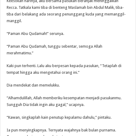
Keesokan harinya, aku bersama pasukan beranjak meninggalkan
Recca. Tatkala kami tiba di benteng Maslamah bin Abdul Malik, tiba-
tiba dari belakang ada seorang penunggang kuda yang memanggil-
manggil.
“Paman Abu Qudamah!” serunya.
“Paman Abu Qudamah, tunggu sebentar, semoga Allah
merahmatimu.”
Kaki pun terhenti. Lalu aku berpesan kepada pasukan, “Tetaplah di
tempat hingga aku mengetahui orang ini.”
Dia mendekat dan memelukku.
”Alhamdulillah, Allah memberiku kesempatan menjadi pasukanmu.
Sungguh Dia tidak ingin aku gagal,” ucapnya.
“Kawan, singkaplah kain penutup kepalamu dahulu,” pintaku.
Ia pun menyingkapnya. Ternyata wajahnya bak bulan purnama.