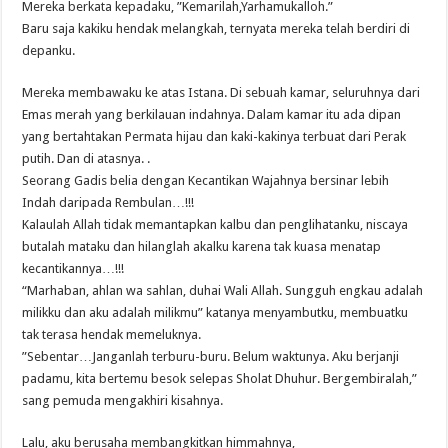
Mereka berkata kepadaku, ”Kemarilah,Yarhamukalloh.”
Baru saja kakiku hendak melangkah, ternyata mereka telah berdiri di
depanku.
Mereka membawaku ke atas Istana. Di sebuah kamar, seluruhnya dari
Emas merah yang berkilauan indahnya. Dalam kamar itu ada dipan
yang bertahtakan Permata hijau dan kaki-kakinya terbuat dari Perak
putih. Dan di atasnya. .
Seorang Gadis belia dengan Kecantikan Wajahnya bersinar lebih
Indah daripada Rembulan…!!!
Kalaulah Allah tidak memantapkan kalbu dan penglihatanku, niscaya
butalah mataku dan hilanglah akalku karena tak kuasa menatap
kecantikannya…!!!
“Marhaban, ahlan wa sahlan, duhai Wali Allah. Sungguh engkau adalah
milikku dan aku adalah milikmu” katanya menyambutku, membuatku
tak terasa hendak memeluknya.
”Sebentar…Janganlah terburu-buru. Belum waktunya. Aku berjanji
padamu, kita bertemu besok selepas Sholat Dhuhur. Bergembiralah,”
sang pemuda mengakhiri kisahnya.
Lalu, aku berusaha membangkitkan himmahnya,