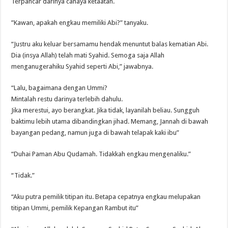
Terpancar darinya cahaya ketaatan.
”Kawan, apakah engkau memiliki Abi?” tanyaku.
“Justru aku keluar bersamamu hendak menuntut balas kematian Abi.
Dia (insya Allah) telah mati Syahid. Semoga saja Allah
menganugerahiku Syahid seperti Abi,” jawabnya.
“Lalu, bagaimana dengan Ummi?
Mintalah restu darinya terlebih dahulu.
Jika merestui, ayo berangkat. Jika tidak, layanilah beliau. Sungguh
baktimu lebih utama dibandingkan jihad. Memang, Jannah di bawah
bayangan pedang, namun juga di bawah telapak kaki ibu”
“Duhai Paman Abu Qudamah. Tidakkah engkau mengenaliku.”
“Tidak.”
“Aku putra pemilik titipan itu. Betapa cepatnya engkau melupakan
titipan Ummi, pemilik Kepangan Rambut itu”