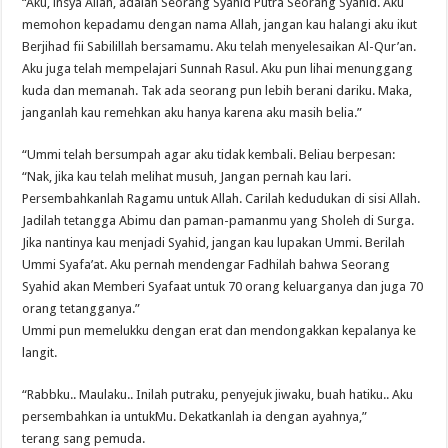
“Aku, insya Allah, adalah Seorang Syahid Putra Seorang Syahid. Aku
memohon kepadamu dengan nama Allah, jangan kau halangi aku ikut
Berjihad fii Sabilillah bersamamu. Aku telah menyelesaikan Al-Qur’an.
Aku juga telah mempelajari Sunnah Rasul. Aku pun lihai menunggang
kuda dan memanah. Tak ada seorang pun lebih berani dariku. Maka,
janganlah kau remehkan aku hanya karena aku masih belia.”
“Ummi telah bersumpah agar aku tidak kembali. Beliau berpesan:
“Nak, jika kau telah melihat musuh, Jangan pernah kau lari.
Persembahkanlah Ragamu untuk Allah. Carilah kedudukan di sisi Allah.
Jadilah tetangga Abimu dan paman-pamanmu yang Sholeh di Surga.
Jika nantinya kau menjadi Syahid, jangan kau lupakan Ummi. Berilah
Ummi Syafa’at. Aku pernah mendengar Fadhilah bahwa Seorang
Syahid akan Memberi Syafaat untuk 70 orang keluarganya dan juga 70
orang tetangganya.”
Ummi pun memelukku dengan erat dan mendongakkan kepalanya ke
langit.
“Rabbku.. Maulaku.. Inilah putraku, penyejuk jiwaku, buah hatiku.. Aku
persembahkan ia untukMu. Dekatkanlah ia dengan ayahnya,”
terang sang pemuda.