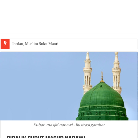
Wakaf Emas Muktamar
Kubah masjid nabawi - Ilustrasi gambar