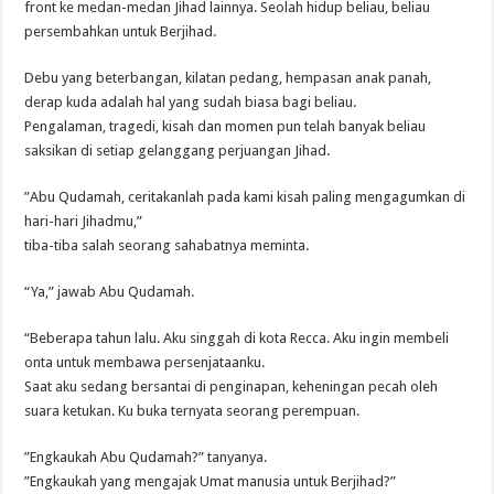
front ke medan-medan Jihad lainnya. Seolah hidup beliau, beliau
persembahkan untuk Berjihad.
Debu yang beterbangan, kilatan pedang, hempasan anak panah,
derap kuda adalah hal yang sudah biasa bagi beliau.
Pengalaman, tragedi, kisah dan momen pun telah banyak beliau
saksikan di setiap gelanggang perjuangan Jihad.
”Abu Qudamah, ceritakanlah pada kami kisah paling mengagumkan di
hari-hari Jihadmu,”
tiba-tiba salah seorang sahabatnya meminta.
“Ya,” jawab Abu Qudamah.
“Beberapa tahun lalu. Aku singgah di kota Recca. Aku ingin membeli
onta untuk membawa persenjataanku.
Saat aku sedang bersantai di penginapan, keheningan pecah oleh
suara ketukan. Ku buka ternyata seorang perempuan.
”Engkaukah Abu Qudamah?” tanyanya.
”Engkaukah yang mengajak Umat manusia untuk Berjihad?”