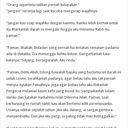
“Orang sepertimu takkan pernah kulupakan.”
”Jangan!” serunya lagi saat kucoba mengusap wajahnya.
“Jangan kau usap wajahku dengan kainmu. Kainku lebih berhak untuk
itu. Biarkanlah darah ini mengalir hingga aku menemui Rabb-ku,
paman.”
“Paman, lihatlah, Bidadari yang pernah kuceritakan semalam padamu
ada di dekatku. Dia menunggu Ruhku keluar. Dengarkanlah kata-
katanya; “Sayang, bersegeralah. Aku rindu.’
“Paman, Demi Allah, tolong bawalah bajuku yang berlumuran darah ini
untuk Ummi. Serahkanlah padanya, agar beliau tahu aku tak pernah
menyia-nyiakan Petuahnya. Juga agar beliau tahu aku Bukanlah
Pengecut melawan kaum kafir yang busuk itu. Sampaikanlah salam
dariku dan katakan Hadiahmu telah Diterima Allah. Paman, saat
berkunjung ke rumah nanti, kau akan bertemu adik perempuanku.
Usianya sekitar sepuluh tahun. Jika aku datang, ia sangat gembira
menyambutku. Dan jika aku pergi, ia paling tidak mau kutinggalkan.”