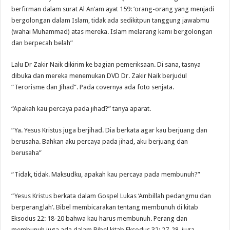
berfirman dalam surat Al An’am ayat 159: ‘orang-orang yang menjadi
bergolongan dalam Islam, tidak ada sedikitpun tanggung jawabmu
(wahai Muhammad) atas mereka. Islam melarang kami bergolongan
dan berpecah belah”
Lalu Dr Zakir Naik dikirim ke bagian pemeriksaan. Di sana, tasnya
dibuka dan mereka menemukan DVD Dr. Zakir Naik berjudul
“Terorisme dan Jihad”. Pada covernya ada foto senjata.
“Apakah kau percaya pada jihad?” tanya aparat.
“Ya. Yesus Kristus juga berjihad. Dia berkata agar kau berjuang dan
berusaha. Bahkan aku percaya pada jihad, aku berjuang dan
berusaha”
“Tidak, tidak. Maksudku, apakah kau percaya pada membunuh?”
“Yesus Kristus berkata dalam Gospel Lukas ‘Ambillah pedangmu dan
berperanglah’. Bibel membicarakan tentang membunuh di kitab
Eksodus 22: 18-20 bahwa kau harus membunuh. Perang dan
membunuh juga ada dalam Bibel kitab Eksodus 32: 27-28, juga