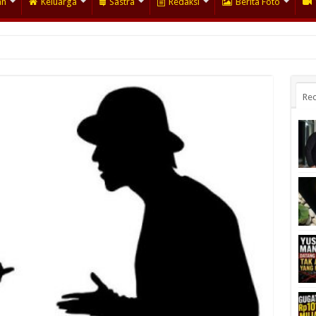
an
Keluarga
Sastra
Redaksi
Berita Foto
Rec