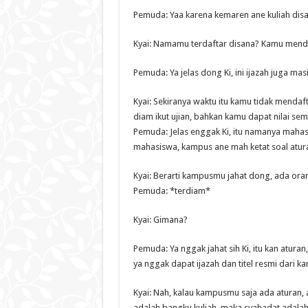
Pemuda: Yaa karena kemaren ane kuliah disa
Kyai: Namamu terdaftar disana? Kamu mend
Pemuda: Ya jelas dong Ki, ini ijazah juga mas
Kyai: Sekiranya waktu itu kamu tidak mendaft
diam ikut ujian, bahkan kamu dapat nilai se
Pemuda: Jelas enggak Ki, itu namanya mahasis
mahasiswa, kampus ane mah ketat soal atura
Kyai: Berarti kampusmu jahat dong, ada orang
Pemuda: *terdiam*
Kyai: Gimana?
Pemuda: Ya nggak jahat sih Ki, itu kan atur
ya nggak dapat ijazah dan titel resmi dari k
Kyai: Nah, kalau kampusmu saja ada aturan, a
adalah bangku kuliah, maka syahadat adalah