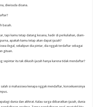
na, diwisuda disana.
aftar?
ih basah.
ar, tapi kamu tetap datang kesana, hadir di perkuliahan, diam-
mpurna, apakah kamu tetap akan dapat ijazah?
wa ilegal, sekalipun dia pintar, dia nggak terdaftar sebagai
n gituan.
 sepintar itu tak dikasih ijazah hanya karena tidak mendaftar?
an, salah si mahasiswa kenapa nggak mendaftar, konsekuensinya
ampus.
palagi dunia dan akhirat. Kalau surga diibaratkan ijazah, dunia
 pendaftaran awalnya. Tanpa pendaftaran awal, mustahil kita