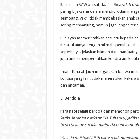
Rasulullah SAW bersabda:
“… Binasalah ora
paling bijaksana dalam mendidik dan menga
seimbang, yakni tidak membebaskan anak s
sering menyanjung, namun juga jangan terla
Bila ayah memerintahkan sesuatu kepada an
melakukannya dengan hikmah, penuh kasih 
seperlunya. Jelaskan hikmah dan manfaatnya
juga untuk memperhatikan kondisi anak dala
Imam Ibnu al-Jauzi mengatakan bahwa melati
kondisi yang lain, tidak menerapkan keker
dan ancaman.
6. Berdo’a
Para nabi selalu berdoa dan memohon perto
ketika Ibrahim berkata: “Ya Tuhanku, jadika
beserta anak cucuku daripada menyembah 
“Segala puji bagi Allah yang telah menganu