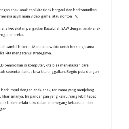
engan anak-anak, tapi kita tidak bergaul dan berkomunikasi
mereka asyik main video game, atau nonton TV.
ana kedekatan pergaulan Rasulullah SAW dengan anak-anak
dengan mereka.
liah sambil bekerja. Mana ada waktu untuk bercengkrama
ka kita mengetahui strateginya.
 pendidikan di komputer, kita bisa menjelaskan cara
 sebentar, lantas bisa kita tinggalkan. Begitu pula dengan
u berkumpul dengan anak-anak, terutama yang menjelang
 kharismanya. Ini pandangan yang keliru. Yang lebih tepat
a tidak boleh terlalu kaku dalam memegang kekuasaan dan
ggar.