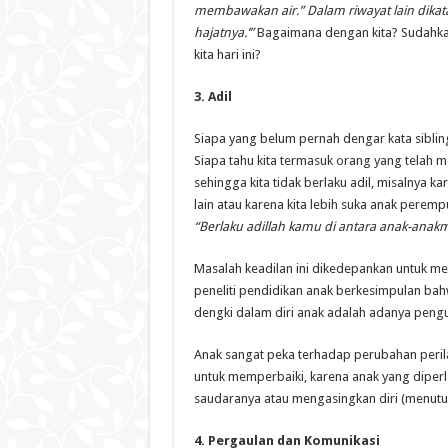
membawakan air.” Dalam riwayat lain dika
hajatnya.’”
Bagaimana dengan kita? Sudahkan
kita hari ini?
3. Adil
Siapa yang belum pernah dengar kata sibling
Siapa tahu kita termasuk orang yang telah me
sehingga kita tidak berlaku adil, misalnya k
lain atau karena kita lebih suka anak peremp
“Berlaku adillah kamu di antara anak-ana
Masalah keadilan ini dikedepankan untuk me
peneliti pendidikan anak berkesimpulan ba
dengki dalam diri anak adalah adanya pengu
Anak sangat peka terhadap perubahan perilak
untuk memperbaiki, karena anak yang diper
saudaranya atau mengasingkan diri (menutup 
4. Pergaulan dan Komunikasi