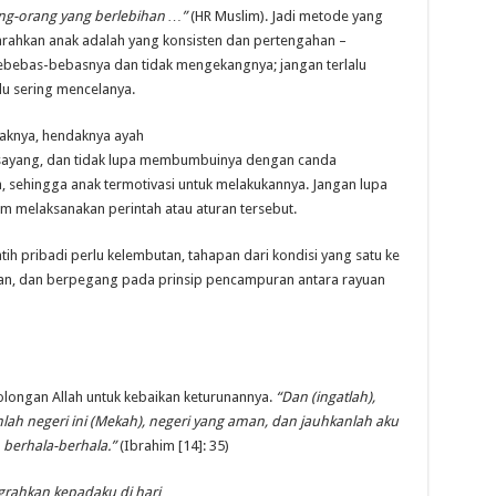
ng-orang yang berlebihan …”
(HR Muslim). Jadi metode yang
rahkan anak adalah yang konsisten dan pertengahan –
ebebas-bebasnya dan tidak mengekangnya; jangan terlalu
lu sering mencelanya.
aknya, hendaknya ayah
sayang, dan tidak lupa membumbuinya dengan canda
, sehingga anak termotivasi untuk melakukannya. Jangan lupa
m melaksanakan perintah atau aturan tersebut.
h pribadi perlu kelembutan, tahapan dari kondisi yang satu ke
asan, dan berpegang pada prinsip pencampuran antara rayuan
longan Allah untuk kebaikan keturunannya.
“Dan (ingatlah),
nlah negeri ini (Mekah), negeri yang aman, dan jauhkanlah aku
berhala-berhala.”
(Ibrahim [14]: 35)
grahkan kepadaku di hari