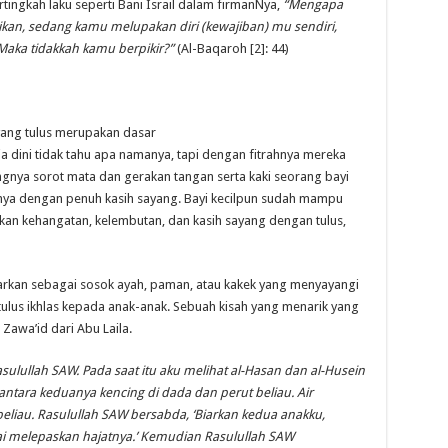
tingkah laku seperti Bani Israil dalam firmanNya,
“Mengapa
kan, sedang kamu melupakan diri (kewajiban) mu sendiri,
aka tidakkah kamu berpikir?”
(Al-Baqaroh [2]: 44)
yang tulus merupakan dasar
a dini tidak tahu apa namanya, tapi dengan fitrahnya mereka
gnya sorot mata dan gerakan tangan serta kaki seorang bayi
nya dengan penuh kasih sayang. Bayi kecilpun sudah mampu
an kehangatan, kelembutan, dan kasih sayang dengan tulus,
rkan sebagai sosok ayah, paman, atau kakek yang menyayangi
lus ikhlas kepada anak-anak. Sebuah kisah yang menarik yang
Zawa’id dari Abu Laila.
sulullah SAW. Pada saat itu aku melihat al-Hasan dan al-Husein
ntara keduanya kencing di dada dan perut beliau. Air
eliau. Rasulullah SAW bersabda, ‘Biarkan kedua anakku,
ai melepaskan hajatnya.’ Kemudian Rasulullah SAW