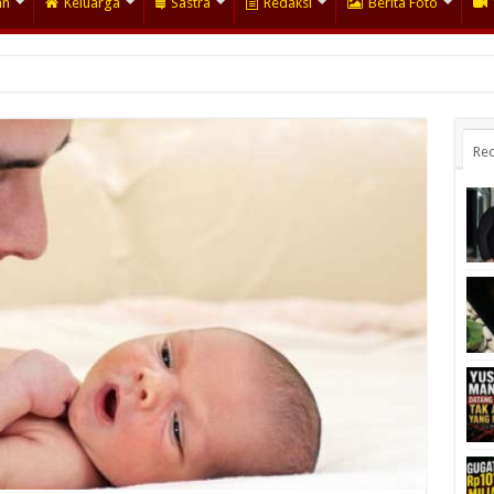
an
Keluarga
Sastra
Redaksi
Berita Foto
Rec