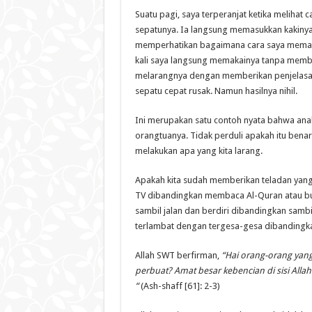
Suatu pagi, saya terperanjat ketika melihat 
sepatunya. Ia langsung memasukkan kakinya 
memperhatikan bagaimana cara saya memakai
kali saya langsung memakainya tanpa membu
melarangnya dengan memberikan penjelasan
sepatu cepat rusak. Namun hasilnya nihil.
Ini merupakan satu contoh nyata bahwa anak
orangtuanya. Tidak perduli apakah itu benar a
melakukan apa yang kita larang.
Apakah kita sudah memberikan teladan yang 
TV dibandingkan membaca Al-Quran atau buk
sambil jalan dan berdiri dibandingkan sam
terlambat dengan tergesa-gesa dibandingkan 
Allah SWT berfirman,
“Hai orang-orang yan
perbuat? Amat besar kebencian di sisi All
“
(Ash-shaff [61]: 2-3)