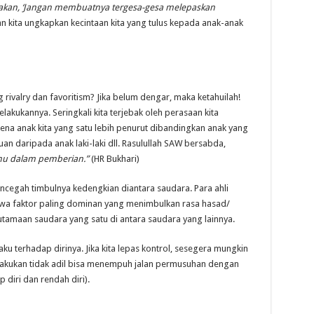
takan, ‘Jangan membuatnya tergesa-gesa melepaskan
 kita ungkapkan kecintaan kita yang tulus kepada anak-anak
 rivalry dan favoritism? Jika belum dengar, maka ketahuilah!
lakukannya. Seringkali kita terjebak oleh perasaan kita
arena anak kita yang satu lebih penurut dibandingkan anak yang
uan daripada anak laki-laki dll. Rasulullah SAW bersabda,
kmu dalam pemberian.”
(HR Bukhari)
ncegah timbulnya kedengkian diantara saudara. Para ahli
hwa faktor paling dominan yang menimbulkan rasa hasad/
tamaan saudara yang satu di antara saudara yang lainnya.
u terhadap dirinya. Jika kita lepas kontrol, sesegera mungkin
lakukan tidak adil bisa menempuh jalan permusuhan dengan
diri dan rendah diri).