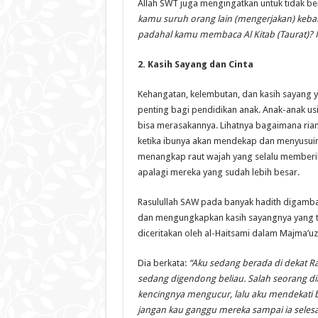
Allah SWT juga mengingatkan untuk tidak ber
kamu suruh orang lain (mengerjakan) kebai
padahal kamu membaca Al Kitab (Taurat)? M
2. Kasih Sayang dan Cinta
Kehangatan, kelembutan, dan kasih sayang 
penting bagi pendidikan anak. Anak-anak usi
bisa merasakannya. Lihatnya bagaimana rian
ketika ibunya akan mendekap dan menyusui
menangkap raut wajah yang selalu memberik
apalagi mereka yang sudah lebih besar.
Rasulullah SAW pada banyak hadith digamba
dan mengungkapkan kasih sayangnya yang tu
diceritakan oleh al-Haitsami dalam Majma’uz 
Dia berkata:
“Aku sedang berada di dekat Ra
sedang digendong beliau. Salah seorang dia
kencingnya mengucur, lalu aku mendekati b
jangan kau ganggu mereka sampai ia seles