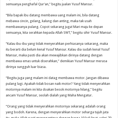
semuanya penghafal Qur’an,” begitu jualan Yusuf Mansur.
“Bila bapak ibu datang membawa uang malam ini, bila datang
mebawa cincin, gelang, kalung dan anting, maka tak usah
membawanya pulang. Copot sekarang juga! Mari maju ke depan
semuanya, kita serahkan kepada Allah SWT,” begitu sihir Yusuf Mansur.
“Kalau ibu-ibu yang tidak menyerahkan perhiasanya sekarang, maka
itu berarti dia belum kenal Yusuf Mansur. Kalau dia sudah kenal Yusuf
Mansur, maka pasti dia akan mewajibkan dirinya datang dengan
membawa emas untuk diserahkan,” demikian Yusuf Mansur merasa
dirinya sungguh luar biasa.
“Begitu juga yang malam ini datag membawa motor. Jangan dibawa
pulang lagi. Apakah tidak bosan naik motor? Yang tidak menyerahkan
motornya malam ini kita doakan besok motornya hilang,” begitu
ancam Yusuf Mansur, seolah dialah yang Maha Mengatur.
“Orang yang tidak menyerahkan motornya sekarang adalah orang
yang bodoh. Karena, dengan menyerahkan motor seharga tujuh juta
itu, maka Allah pasti menggantinya dengan harga 10 kali lipat, yakni 70