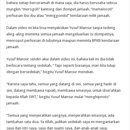
bahwa setiap berceramah di mana saja, dia harus berusaha sebisa
mungkin “merogoh” kantong dan dompet jamaah, “memeloroti”
perhiasan ibu-ibu atau “menggondol” kendaraan milik jamaah.
Dalam video ini kita bisa menyaksikan Yusuf Mansur tanpa tedeng
aling-aling meminta semua jamaah mengeluarkan isi dompetnya,
mencopot perhiasan di tubuhnya maupun meminta BPKB kendaraan
jamaah.
Yusuf Mansur sendiri akui dalam video ini, bahwa kali ini dia tidak
berbicara tentang sedekah. “Tapi seperti biasanya, mari kita tutup
dengan bersedekah,” begitu Yusuf Mansur menekan.
“Karena saya tahu, semua yang datang di sini, semua yang hadir di
sini, datang membawa rupiah, membawa emasnya, untuk diserahkan
kepada Allah SWT,” begitu Yusuf Mansur mulai “menghipnotis”
jamaah.
“Semua yang menyerahkan uangnya, menyerahkan emasnya, ada
tambahan satu doa. Ya Allah, jadikan sedekah saya ini mengantarkan
saya dan istri saya, saya dan suami saya, dan anak-anak saya,