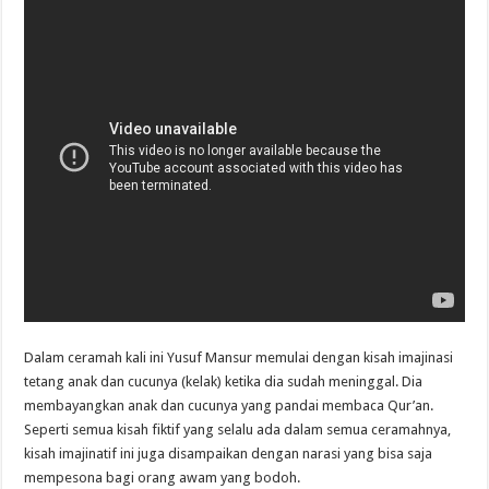
Dalam ceramah kali ini Yusuf Mansur memulai dengan kisah imajinasi
tetang anak dan cucunya (kelak) ketika dia sudah meninggal. Dia
membayangkan anak dan cucunya yang pandai membaca Qur’an.
Seperti semua kisah fiktif yang selalu ada dalam semua ceramahnya,
kisah imajinatif ini juga disampaikan dengan narasi yang bisa saja
mempesona bagi orang awam yang bodoh.