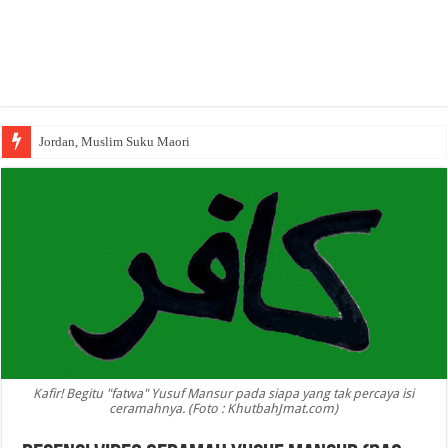
Jordan, Muslim Suku Maori
Kafir! Begitu "fatwa" Yusuf Mansur pada siapa yang tak percaya isi
ceramahnya. (Foto : KhutbahJmat.com)