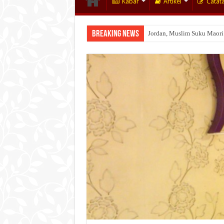
Kabar
Artikel
Catat
Breaking News
Wakaf Emas Muktamar