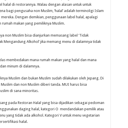
halal di restorannya. Walau dengan alasan untuk untuk
na bagi pengusaha non Muslim, ‘halal’ adalah terminoligi Islam
 mereka. Dengan demikian, penggunaan label halal, apalagi
eh rumah makan yang pemiliknya Muslim.
a non Muslim bisa dianjurkan memasang label ‘Tidak
ak Mengandung Alkohol’ jika memang menu di dalamnya tidak
 jelas membedakan mana rumah makan yang halal dan mana
 dan minum di dalamnya.
knya Muslim dan bukan Muslim sudah dilakukan oleh Jepang. Di
g Muslim dan non Muslim diberi tanda. MUI harus bisa
slim di sana minoritas.
sang pada Restoran Halal yang bisa dijadikan sebagai pedoman
enggunakan daging halal, kategori O mendandakan pemilik atau
enu yang tidak ada alkohol. Kategori V untuk menu vegetarian
ertifikasi halal.