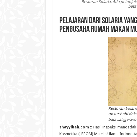
Restoran Solaria. Ada petunju
bata
Pelajaran dari Solaria yang
Pengusaha Rumah Makan M
Restoran Solar
unsur babi dala
bataviatijger.w
thayyibah.com ::
Hasil inspeksi mendadak
Kosmetika (LPPOM) Majelis Ulama Indonesia