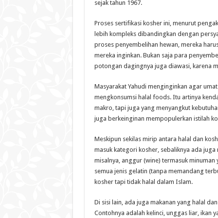
sejak tahun 1967.
Proses sertifikasi kosher ini, menurut pengak
lebih kompleks dibandingkan dengan persya
proses penyembelihan hewan, mereka harus
mereka inginkan. Bukan saja para penyembel
potongan dagingnya juga diawasi, karena me
Masyarakat Yahudi menginginkan agar umat 
mengkonsumsi halal foods. Itu artinya kend
makro, tapi juga yang menyangkut kebutuha
juga berkeinginan mempopulerkan istilah k
Meskipun sekilas mirip antara halal dan k
masuk kategori kosher, sebaliknya ada juga
misalnya, anggur (wine) termasuk minuman ya
semua jenis gelatin (tanpa memandang terbua
kosher tapi tidak halal dalam Islam.
Di sisi lain, ada juga makanan yang halal da
Contohnya adalah kelinci, unggas liar, ikan y