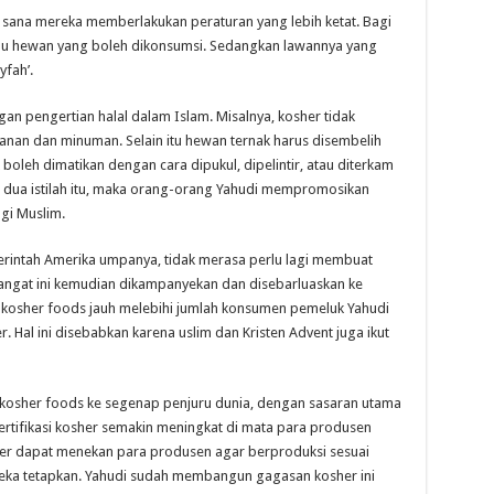
 sana mereka memberlakukan peraturan yang lebih ketat. Bagi
atau hewan yang boleh dikonsumsi. Sedangkan lawannya yang
yfah’.
an pengertian halal dalam Islam. Misalnya, kosher tidak
an dan minuman. Selain itu hewan ternak harus disembelih
oleh dimatikan dengan cara dipukul, dipelintir, atau diterkam
n dua istilah itu, maka orang-orang Yahudi mempromosikan
gi Muslim.
erintah Amerika umpanya, tidak merasa perlu lagi membuat
mangat ini kemudian dikampanyekan dan disebarluaskan ke
n kosher foods jauh melebihi jumlah konsumen pemeluk Yahudi
Hal ini disebabkan karena uslim dan Kristen Advent juga ikut
kosher foods ke segenap penjuru dunia, dengan sasaran utama
ertifikasi kosher semakin meningkat di mata para produsen
her dapat menekan para produsen agar berproduksi sesuai
eka tetapkan. Yahudi sudah membangun gagasan kosher ini