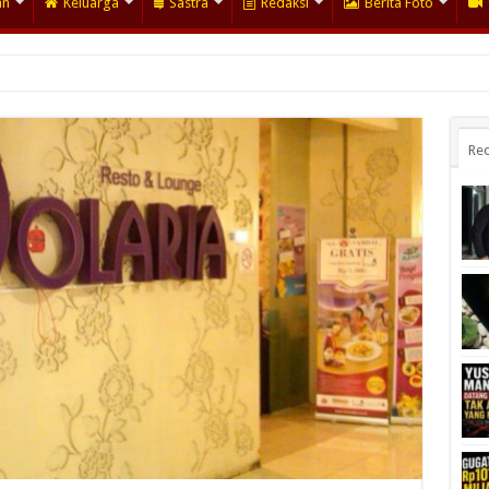
an
Keluarga
Sastra
Redaksi
Berita Foto
Rec