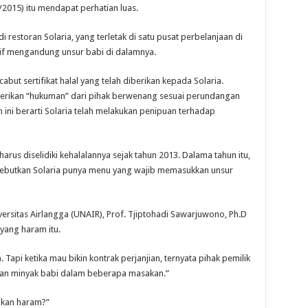
/2015) itu mendapat perhatian luas.
restoran Solaria, yang terletak di satu pusat perbelanjaan di
itif mengandung unsur babi di dalamnya.
but sertifikat halal yang telah diberikan kepada Solaria.
iberikan “hukuman” dari pihak berwenang sesuai perundangan
ini berarti Solaria telah melakukan penipuan terhadap
 harus diselidiki kehalalannya sejak tahun 2013. Dalama tahun itu,
nyebutkan Solaria punya menu yang wajib memasukkan unsur
versitas Airlangga (UNAIR), Prof. Tjiptohadi Sawarjuwono, Ph.D
yang haram itu.
 Tapi ketika mau bikin kontrak perjanjian, ternyata pihak pemilik
an minyak babi dalam beberapa masakan.”
u kan haram?”