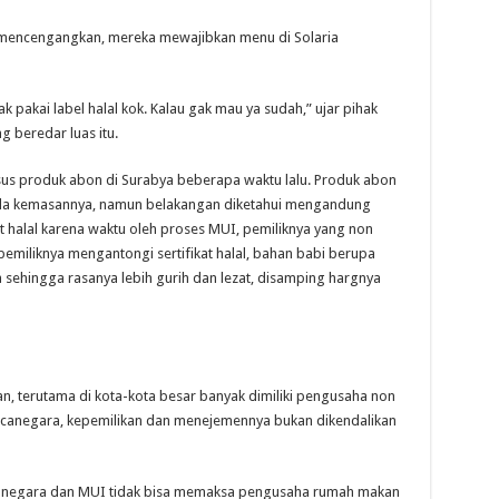
 mencengangkan, mereka mewajibkan menu di Solaria
 gak pakai label halal kok. Kalau gak mau ya sudah,” ujar pihak
ng beredar luas itu.
asus produk abon di Surabya beberapa waktu lalu. Produk abon
pada kemasannya, namun belakangan diketahui mengandung
at halal karena waktu oleh proses MUI, pemiliknya yang non
 pemiliknya mengantongi sertifikat halal, bahan babi berupa
ehingga rasanya lebih gurih dan lezat, disamping hargnya
n, terutama di kota-kota besar banyak dimiliki pengusaha non
ncanegara, kepemilikan dan menejemennya bukan dikendalikan
un negara dan MUI tidak bisa memaksa pengusaha rumah makan