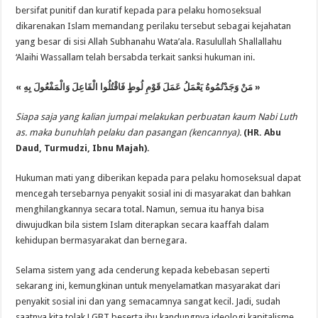
bersifat punitif dan kuratif kepada para pelaku homoseksual
dikarenakan Islam memandang perilaku tersebut sebagai kejahatan
yang besar di sisi Allah Subhanahu Wata’ala. Rasulullah Shallallahu
‘Alaihi Wassallam telah bersabda terkait sanksi hukuman ini.
«
بِهِ
وَالْمَفْعُولَ
الْفَاعِلَ
فَاقْتُلُوا
لُوطٍ
قَوْمِ
عَمَلَ
يَعْمَلُ
وَجَدْتُمُوهُ
مَنْ
»
Siapa saja yang kalian jumpai melakukan perbuatan kaum Nabi Luth
as. maka bunuhlah pelaku dan pasangan (kencannya).
(HR. Abu
Daud, Turmudzi, Ibnu Majah).
Hukuman mati yang diberikan kepada para pelaku homoseksual dapat
mencegah tersebarnya penyakit sosial ini di masyarakat dan bahkan
menghilangkannya secara total. Namun, semua itu hanya bisa
diwujudkan bila sistem Islam diterapkan secara kaaffah dalam
kehidupan bermasyarakat dan bernegara.
Selama sistem yang ada cenderung kepada kebebasan seperti
sekarang ini, kemungkinan untuk menyelamatkan masyarakat dari
penyakit sosial ini dan yang semacamnya sangat kecil. Jadi, sudah
saatnya kita tolak LGBT beserta ibu kandungnya ideologi kapitalisme.