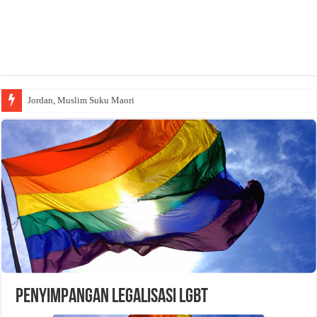
Jordan, Muslim Suku Maori
Wakaf Emas Muktamar
Penyimpangan Legalisasi LGBT