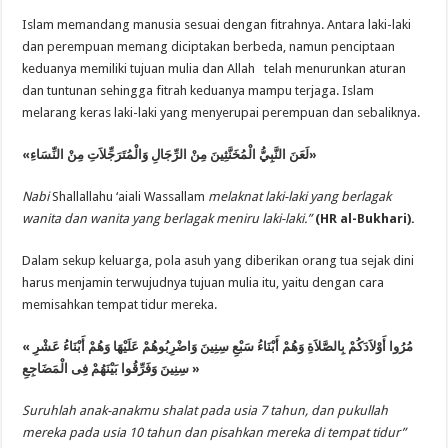
Islam memandang manusia sesuai dengan fitrahnya. Antara laki-laki
dan perempuan memang diciptakan berbeda, namun penciptaan
keduanya memiliki tujuan mulia dan Allah telah menurunkan aturan
dan tuntunan sehingga fitrah keduanya mampu terjaga. Islam
melarang keras laki-laki yang menyerupai perempuan dan sebaliknya.
«
النِّسَاءِ
مِنْ
وَالْمُتَرَجِّلاَتِ
الرِّجَالِ
مِنْ
الْمُخَنَّثِينَ
النَّبِيُّ
لَعَنَ
»
Nabi
Shallallahu ‘aiali Wassallam
melaknat laki-laki yang berlagak
wanita dan wanita yang berlagak meniru laki-laki.”
(HR al-Bukhari).
Dalam sekup keluarga, pola asuh yang diberikan orang tua sejak dini
harus menjamin terwujudnya tujuan mulia itu, yaitu dengan cara
memisahkan tempat tidur mereka.
«
عَشْرِ
أَبْنَاءُ
وَهُمْ
عَلَيْهَا
وَاضْرِبُوهُمْ
سِنِينَ
سَبْعِ
أَبْنَاءُ
وَهُمْ
بِالصَّلاَةِ
أَوْلاَدَكُمْ
مُرُوا
الْمَضَاجِعِ
فِى
بَيْنَهُمْ
وَفَرِّقُوا
سِنِينَ
»
Suruhlah anak-anakmu shalat pada usia 7 tahun, dan pukullah
mereka pada usia 10 tahun dan pisahkan mereka di tempat tidur”