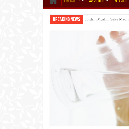
Kabar
Artikel
Catat
Breaking News
Jordan, Muslim Suku Maori
Wakaf Emas Muktamar