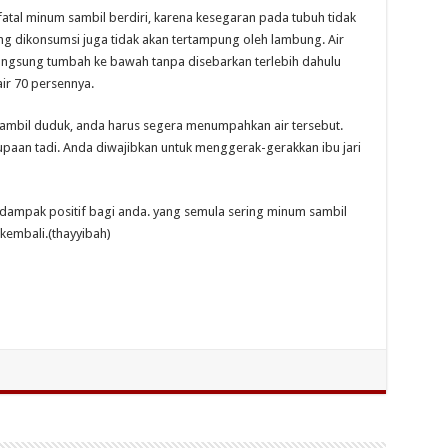
tal minum sambil berdiri, karena kesegaran pada tubuh tidak
ng dikonsumsi juga tidak akan tertampung oleh lambung. Air
angsung tumbah ke bawah tanpa disebarkan terlebih dahulu
air 70 persennya.
sambil duduk, anda harus segera menumpahkan air tersebut.
upaan tadi. Anda diwajibkan untuk menggerak-gerakkan ibu jari
 dampak positif bagi anda. yang semula sering minum sambil
 kembali.(thayyibah)