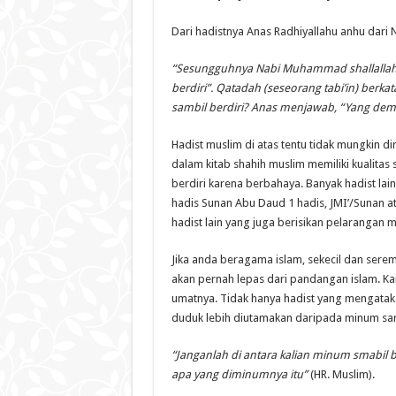
Dari hadistnya Anas Radhiyallahu anhu dari 
“Sesungguhnya Nabi Muhammad shallallahu
berdiri”. Qatadah (seseorang tabi’in) ber
sambil berdiri? Anas menjawab, “Yang demiki
Hadist muslim di atas tentu tidak mungkin d
dalam kitab shahih muslim memiliki kualitas
berdiri karena berbahaya. Banyak hadist lai
hadis Sunan Abu Daud 1 hadis, JMI’/Sunan a
hadist lain yang juga berisikan pelarangan m
Jika anda beragama islam, sekecil dan serem
akan pernah lepas dari pandangan islam. Ka
umatnya. Tidak hanya hadist yang mengatak
duduk lebih diutamakan daripada minum sambi
“Janganlah di antara kalian minum smabil
apa yang diminumnya itu”
(HR. Muslim).