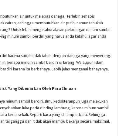
mbutuhkan air untuk melepas dahaga. Terlebih sehabis
yak cairan, sehingga membutuhkan air putih, namun tahukah
larang? Untuk lebih mengetahui alasan pelarangan minum sambil
mping minum sambil berdiri yang harus anda ketahui agar anda
rdiri karena sudah tidak tahan dengan dahaga yang menyerang.
h ini kenapa minum sambil berdiri di larang. Walaupun islam
erdiri karena itu berbahaya. Lebih jelas mengenai bahayanya,
ist Yang Dibenarkan Oleh Para Ilmuan
nya minum sambil berdiri. Ilmu kedokteranpun juga melakukan
menyebabkan luka pada dinding lambung, karena minum sambil
ara keras sekali. Seperti kaca yang di lempar batu. Sehingga
an terganggu dan tidak akan mampu bekerja secara maksimal.