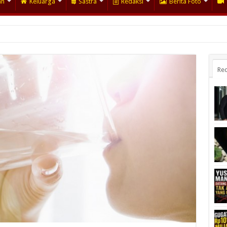
an
Keluarga
Sastra
Redaksi
Berita Foto
Rec