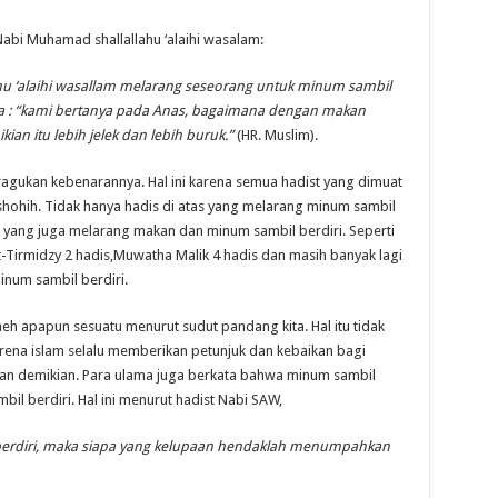
Nabi Muhamad shallallahu ‘alaihi wasalam:
 ‘alaihi wasallam melarang seseorang untuk minum sambil
kata : “kami bertanya pada Anas, bagaimana dengan makan
an itu lebih jelek dan lebih buruk.”
(HR. Muslim).
iragukan kebenarannya. Hal ini karena semua hadist yang dimuat
 shohih. Tidak hanya hadis di atas yang melarang minum sambil
n yang juga melarang makan dan minum sambil berdiri. Seperti
t-Tirmidzy 2 hadis,Muwatha Malik 4 hadis dan masih banyak lagi
inum sambil berdiri.
eh apapun sesuatu menurut sudut pandang kita. Hal itu tidak
rena islam selalu memberikan petunjuk dan kebaikan bagi
an demikian. Para ulama juga berkata bahwa minum sambil
l berdiri. Hal ini menurut hadist Nabi SAW,
 berdiri, maka siapa yang kelupaan hendaklah menumpahkan