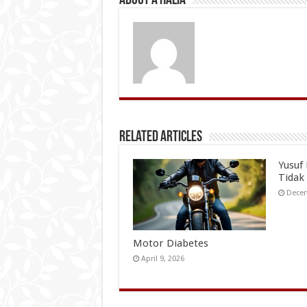
About A Halia
Related Articles
Yusuf
Tidak
Decem
Motor Diabetes
April 9, 2026