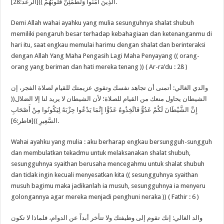
الَّذِينَ آمَنُوا وَتَطْمَئِنُّ قُلُوبُهُمْ ))[الرعد:28].
Demi Allah wahai ayahku yang mulia sesunguhnya shalat shubuh
memiliki pengaruh besar terhadap kebahagiaan dan ketenanganmu di
hari itu, saat engkau memulai harimu dengan shalat dan berinteraksi
dengan Allah Yang Maha Pengasih Lagi Maha Penyayang (( orang-
orang yang beriman dan hati mereka tenang )) ( Ar-ra’du : 28 )
والدي الغالي: أتمنى أن تجاهد نفسك وتقوي عزيمتك للقيام لصلاة الفجر، إن
الشيطان يحاول منعك من القيام للصلاة؛ لأن الشيطان لا يريد لنا إلا الضلال((
إِنَّ الشَّيْطَانَ لَكُمْ عَدُوٌّ فَاتَّخِذُوهُ عَدُوًّا إِنَّمَا يَدْعُوا حِزْبَهُ لِيَكُونُوا مِنْ أَصْحَابِ
السَّعِيرِ ))[فاطر:6].
Wahai ayahku yang mulia : aku berharap engkau bersungguh-sungguh
dan membulatkan tekadmu untuk melaksanakan shalat shubuh,
sesungguhnya syaithan berusaha mencegahmu untuk shalat shubuh
dan tidak ingin kecuali menyesatkan kita (( sesungguhnya syaithan
musuh bagimu maka jadikanlah ia musuh, sesungguhnya ia menyeru
golongannya agar mereka menjadi penghuni neraka )) ( Fathir : 6 )
والد الغالي: إنك تقوم إلى وظيفتك ولا تتأخر أبداً عن الدوام، فلماذا لا تكون