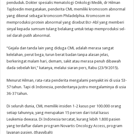
penduduk. Dokter spesialis Hematologi Onkologi Medik, dr Hilman
Tajdoedin mengatakan, penderita CML memiliki kromosom abnormal
yang dikenal sebagai kromosom Philadelphia. Kromosom ini
memproduksi protein abnormal yang disebut Bcr-Abl yang memberi
sinyal kepada sumsum tulang belakang untuk tetap memproduksi sel-
sel darah putih abnormal.
“Gejala dan tanda lain yang diduga CML adalah merasa sangat
kelelahan, perut bega, turun berat badan tanpa alasan jelas,
berkeringat malam hari, demam, sakit atau merasa penuh dibawah
dada sebelah kiri,” katanya, melalui siaran pers, Rabu (23/9/2015).
Menurut Hilman, rata-rata penderita mengalami penyakit ini di usia 53-
57 tahun. Tapi di Indonesia, penderitanya justru mengalaminya di usia
36-37 tahun.
Di seluruh dunia, CML memiliki insiden 1-2 kasus per 100.000 orang
setiap tahunnya, yang merupakan 15 persen dari total kasus
Leukemia dewasa. Di Indonesia tercatat, kurang lebih 1.800 pasien
yang terdaftar dalam program Novartis Oncology Access, program
layanan pasien. (thayyibah)