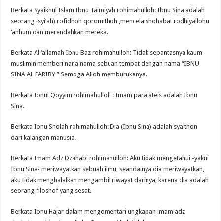
Berkata Syaikhul Islam Ibnu Taimiyah rohimahulloh: Ibnu Sina adalah
seorang (syi’ah) rofidhoh qoromithoh ,mencela shohabat rodhiyallohu
‘anhum dan merendahkan mereka.
Berkata Al ‘allamah Ibnu Baz rohimahulloh: Tidak sepantasnya kaum
muslimin memberi nana nama sebuah tempat dengan nama “IBNU
SINA AL FARIBY ” Semoga Alloh memburukanya.
Berkata Ibnul Qoyyim rohimahulloh : Imam para ateis adalah Ibnu
Sina.
Berkata Ibnu Sholah rohimahulloh: Dia (Ibnu Sina) adalah syaithon
dari kalangan manusia.
Berkata Imam Adz Dzahabi rohimahulloh: Aku tidak mengetahui -yakni
Ibnu Sina- meriwayatkan sebuah ilmu, seandainya dia meriwayatkan,
aku tidak menghalalkan mengambil riwayat darinya, karena dia adalah
seorang filoshof yang sesat.
Berkata Ibnu Hajar dalam mengomentari ungkapan imam adz