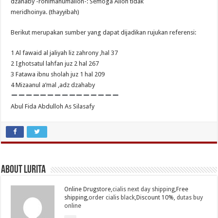
dzahaby -rohimahumalloh-: Semoga Alloh tidak
meridhoinya. (thayyibah)
Berikut merupakan sumber yang dapat dijadikan rujukan referensi:
1 Al fawaid al jaliyah liz zahrony ,hal 37
2 Ighotsatul lahfan juz 2 hal 267
3 Fatawa ibnu sholah juz 1 hal 209
4 Mizaanul a’mal ,adz dzahaby
Abul Fida Abdulloh As Silasafy
About Lurita
Online Drugstore,
cialis next day shipping
,Free
shipping,
order cialis black
,Discount 10%,
dutas buy
online