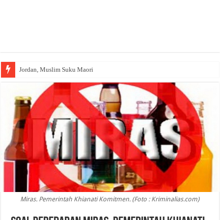
Jordan, Muslim Suku Maori
Wakaf Emas Muktamar
Miras. Pemerintah Khianati Komitmen. (Foto : Kriminalias.com)