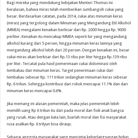
Bagi mereka yang mendukung kebijakan Menteri Thomas ini
beralasan, bahwa miras telah memberikan sumbangsih cukai yang
besar. Berdasarkan catatan, pada 2014, cukai atas minuman keras
(miras) yang tergolong dalam Minuman yang Mengandung Etil Alkohol
(MMEA) mengalami kenaikan berkisar dari Rp. 2000 hingga Rp. 9000
perliter. Kenaikan itu mencakup MMEA seperti bir yang mengandung
alkohol kurang dari 5 persen, hingga minuman keras lainnya yang
mengandung alkohol lebih dari 20 persen. Dengan kenaikan ini, besar
cukai miras akan berkisar dari Rp.13 ribu per liter hingga Rp.139 ribu
per liter. Tercatat pula hasil pemerimaan cukai didominasi oleh
tembakau dan minuman keras. Target penerimaan cukai dari
tembakau sebesar Rp. 111 triliun sedangkan minuman keras sebesar
Rp. 6 triliun. Sehingga kontribusi dari rokok mencapai 11.1% dan dari
minuman keras mencapai 0.6%.
Jika memang ini alasan pemerintah, maka jelas pemerintah lebih
memilih uang Rp 6 triliun itu dari pada moral dan fisik anak bangsa
yang rusak. Atau dengan kata lain, biarlah moral dan fisi masyarakat
rusa asalkan Rp. 6 trilyun bisa diraup.
Sebagai anggota masyarakat yang mencintai keberlangsungan hidup