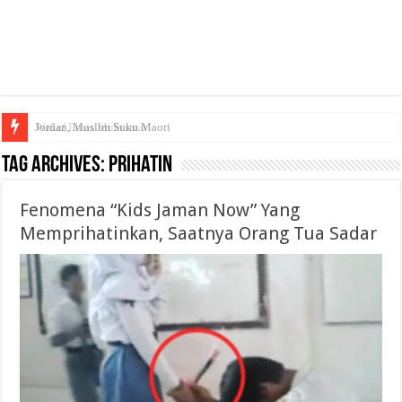
Jordan, Muslim Suku Maori
Wakaf Emas Muktamar
Tag Archives:
Prihatin
Fenomena “Kids Jaman Now” Yang
Memprihatinkan, Saatnya Orang Tua Sadar