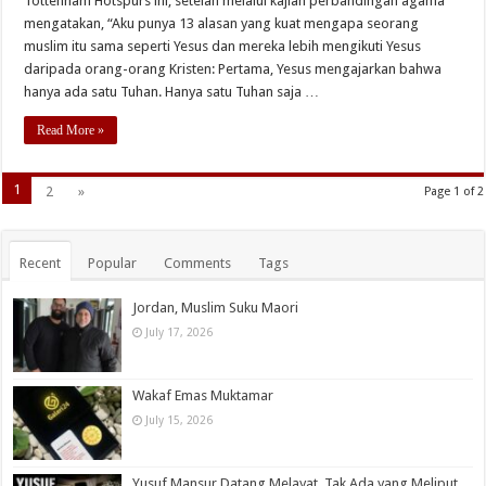
Tottenham Hotspurs ini, setelah melalui kajian perbandingan agama
mengatakan, “Aku punya 13 alasan yang kuat mengapa seorang
muslim itu sama seperti Yesus dan mereka lebih mengikuti Yesus
daripada orang-orang Kristen: Pertama, Yesus mengajarkan bahwa
hanya ada satu Tuhan. Hanya satu Tuhan saja …
Read More »
1
2
»
Page 1 of 2
Recent
Popular
Comments
Tags
Jordan, Muslim Suku Maori
July 17, 2026
Wakaf Emas Muktamar
July 15, 2026
Yusuf Mansur Datang Melayat, Tak Ada yang Meliput