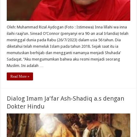
Oleh: Muhammad Rizal Aydogan (Foto : Istimewa) Inna lillahi wa inna
ilaihi raaji’un. Sinead O’Connor (penyanyi era 90-an asal Irlandia) telah
meninggal dunia pada Rabu (26/7/2023) dalam usia 56 tahun. Dia
diketahui telah memeluk Islam pada tahun 2018. Sejak saat itu ia
memutuskan berhijab dan mengganti namanya menjadi Shuhada’
Sadaqat. “Aku mengumumkan bahwa aku resmi menjadi seorang
Muslim. Ini adalah …
Read More »
Dialog Imam Ja’far Ash-Shadiq a.s dengan
Dokter Hindu