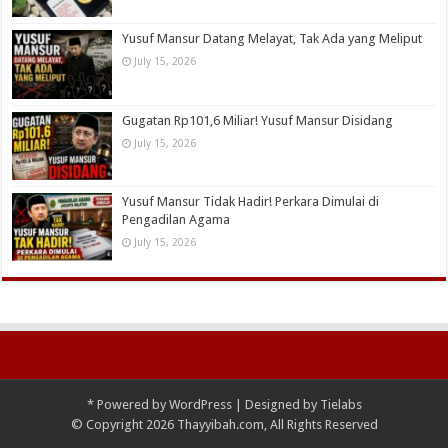
Yusuf Mansur Datang Melayat, Tak Ada yang Meliput
July 15, 2026
Gugatan Rp101,6 Miliar! Yusuf Mansur Disidang
July 15, 2026
Yusuf Mansur Tidak Hadir! Perkara Dimulai di
Pengadilan Agama
July 15, 2026
*
Powered by
WordPress
| Designed by
Tielabs
© Copyright 2026 Thayyibah.com, All Rights Reserved