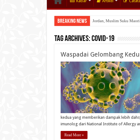
Kabar
Artikel
Catat
Breaking News
Jordan, Muslim Suku Maori
Wakaf Emas Muktamar
Tag Archives:
covid-19
Waspadai Gelombang Kedu
kedua yang memberikan dampak lebih dahsy
imunolog dari National Institute of Allergy 
Read More »