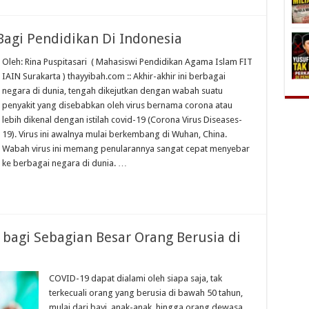
agi Pendidikan Di Indonesia
Oleh: Rina Puspitasari ( Mahasiswi Pendidikan Agama Islam FIT
IAIN Surakarta ) thayyibah.com :: Akhir-akhir ini berbagai
negara di dunia, tengah dikejutkan dengan wabah suatu
penyakit yang disebabkan oleh virus bernama corona atau
lebih dikenal dengan istilah covid-19 (Corona Virus Diseases-
19). Virus ini awalnya mulai berkembang di Wuhan, China.
Wabah virus ini memang penularannya sangat cepat menyebar
ke berbagai negara di dunia. …
bagi Sebagian Besar Orang Berusia di
COVID-19 dapat dialami oleh siapa saja, tak
terkecuali orang yang berusia di bawah 50 tahun,
mulai dari bayi, anak-anak, hingga orang dewasa.