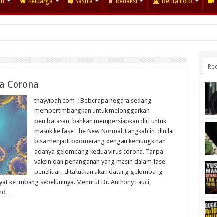
an
Keluarga
Sastra
Redaksi
Berita Foto
Rec
a Corona
thayyibah.com :: Beberapa negara sedang
mempertimbangkan untuk melonggarkan
pembatasan, bahkan mempersiapkan diri untuk
masuk ke fase The New Normal. Langkah ini dinilai
bisa menjadi boomerang dengan kemungkinan
adanya gelombang kedua virus corona. Tanpa
vaksin dan penanganan yang masih dalam fase
penelitian, ditakutkan akan datang gelombang
at ketimbang sebelumnya. Menurut Dr. Anthony Fauci,
and …