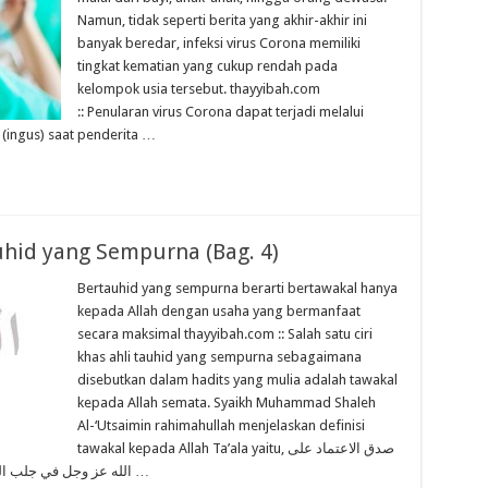
Namun, tidak seperti berita yang akhir-akhir ini
banyak beredar, infeksi virus Corona memiliki
tingkat kematian yang cukup rendah pada
kelompok usia tersebut. thayyibah.com
:: Penularan virus Corona dapat terjadi melalui
g (ingus) saat penderita …
uhid yang Sempurna (Bag. 4)
Bertauhid yang sempurna berarti bertawakal hanya
kepada Allah dengan usaha yang bermanfaat
secara maksimal thayyibah.com :: Salah satu ciri
khas ahli tauhid yang sempurna sebagaimana
disebutkan dalam hadits yang mulia adalah tawakal
kepada Allah semata. Syaikh Muhammad Shaleh
Al-‘Utsaimin rahimahullah menjelaskan definisi
tawakal kepada Allah Ta’ala yaitu, صدق الاعتماد على
الله عز وجل في جلب المنافع ودفع المضار مع فعل الأسباب المأذون فيها …