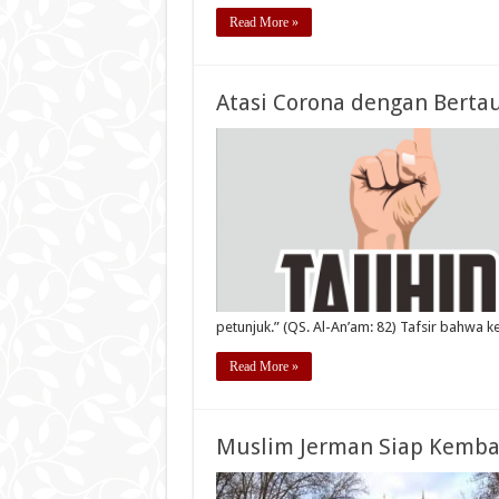
Read More »
Atasi Corona dengan Berta
petunjuk.” (QS. Al-An’am: 82) Tafsir bahwa 
Read More »
Muslim Jerman Siap Kembal