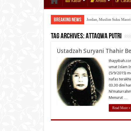
Kabar
Artikel
Catat
Breaking News
Jordan, Muslim Suku Maori
Tag Archives:
Attaqwa Putri
Ustadzah Suryani Thahir B
thayyibah.com
umat Islam In
(5/9/2015) m
nafas terakh
03.30 dini ha
Ni’maturrahma
Menurut …
Read More »