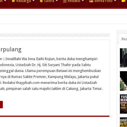
an
Keluarga
Sastra
Redaksi
Berita Foto
Rec
erpulang
 :: Innalillahi Wa Inna Ilaihi Rojiun, berita duka menghampiri
donesia, Ustadzah Dr. Hj. Siti Suryani Thahir pada Sabtu
eninggal dunia. Ulama perempuan Betawi ini menghembuskan
irnya di Rumas Sakite Premier, Kampung Melayu, Jakarta pukul
ri. Redaksi thayyibah.com menerima berita duka ini Ustadzah
h, pimpinan salah satu majelis taklim di Cakung, Jakarta Timur.