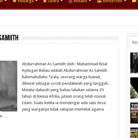
an
Keluarga
Sastra
Redaksi
Berita Foto
Samiith
Rec
Abdurrahman As Samiith oleh : Muhammad Rizal
Aydogan Beliau adalah Abdurrahman As Samiith
Rahimahullahu Ta’ala, seorang warga Kuwait,
dikenal sebagai sosok pendakwah yang tangguh.
Melalui dakwah yang beliau lakukan selama 29
tahun di Benua Afrika, jutaan orang telah masuk
Islam. Suatu ketika ia mendengar ada satu desa
yang warganya tidak satupun memeluk agama
na. …