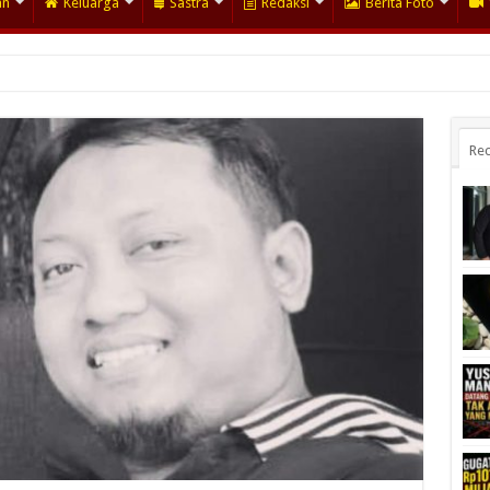
an
Keluarga
Sastra
Redaksi
Berita Foto
Rec