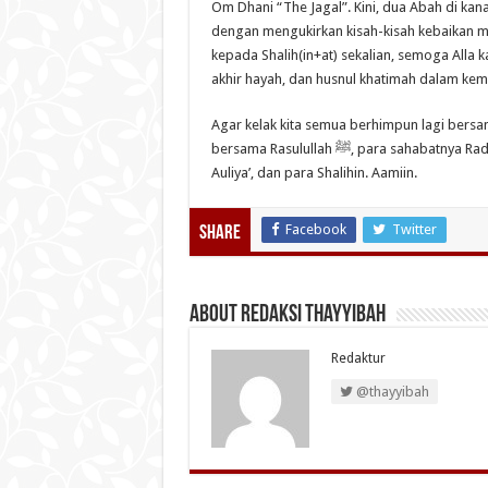
Om Dhani “The Jagal”. Kini, dua Abah di kana
dengan mengukirkan kisah-kisah kebaikan
kepada Shalih(in+at) sekalian, semoga Alla 
akhir hayah, dan husnul khatimah dalam kem
Agar kelak kita semua berhimpun lagi bersama
bersama Rasulullah ﷺ, para sahabatnya Radhiyallahu ‘Anhum Ajma’iin, para Shiddiqin, para Syuhada’, para
Auliya’, dan para Shalihin. Aamiin.
Facebook
Twitter
Share
About Redaksi Thayyibah
Redaktur
@thayyibah