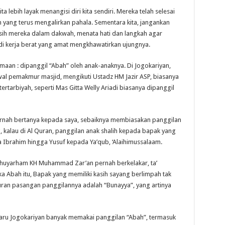
ta lebih layak menangisi diri kita sendiri. Mereka telah selesai
yang terus mengalirkan pahala. Sementara kita, jangankan
ih mereka dalam dakwah, menata hati dan langkah agar
di kerja berat yang amat mengkhawatirkan ujungnya.
amaan : dipanggil “Abah” oleh anak-anaknya. Di Jogokariyan,
awal pemakmur masjid, mengikuti Ustadz HM Jazir ASP, biasanya
tertarbiyah, seperti Mas Gitta Welly Ariadi biasanya dipanggil
rnah bertanya kepada saya, sebaiknya membiasakan panggilan
, kalau di Al Quran, panggilan anak shalih kepada bapak yang
ada Ibrahim hingga Yusuf kepada Ya’qub, ‘Alaihimussalaam.
aahuyarham KH Muhammad Zar’an pernah berkelakar, ta’
 Abah itu, Bapak yang memiliki kasih sayang berlimpah tak
Quran pasangan panggilannya adalah “Bunayya”, yang artinya
baru Jogokariyan banyak memakai panggilan “Abah”, termasuk