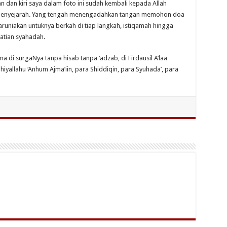
n dan kiri saya dalam foto ini sudah kembali kepada Allah
 menyejarah. Yang tengah menengadahkan tangan memohon doa
karuniakan untuknya berkah di tiap langkah, istiqamah hingga
atian syahadah.
 di surgaNya tanpa hisab tanpa ‘adzab, di Firdausil A’laa