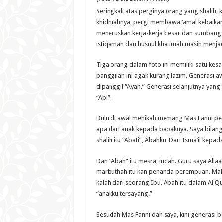
Seringkali atas perginya orang yang shalih, ki
khidmahnya, pergi membawa ‘amal kebaikan 
meneruskan kerja-kerja besar dan sumbangs
istiqamah dan husnul khatimah masih menja
Tiga orang dalam foto ini memiliki satu kes
panggilan ini agak kurang lazim. Generasi 
dipanggil “Ayah.” Generasi selanjutnya yang 
“Abi”.
Dulu di awal menikah memang Mas Fanni pe
apa dari anak kepada bapaknya. Saya bilang
shalih itu “Abati”, Abahku. Dari Isma’il kep
Dan “Abah” itu mesra, indah. Guru saya All
marbuthah itu kan penanda perempuan. Maka
kalah dari seorang Ibu. Abah itu dalam Al 
“anakku tersayang.”
Sesudah Mas Fanni dan saya, kini generasi 