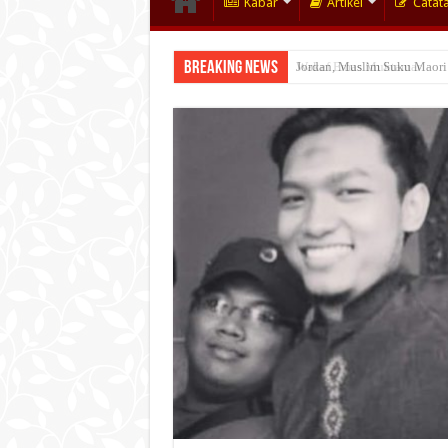
Kabar
Artikel
Catat
Breaking News
Wakaf Emas Muktamar